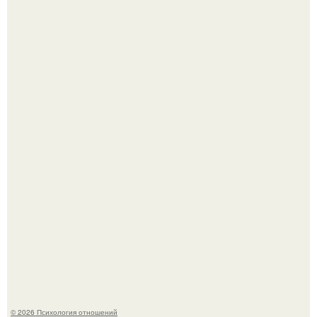
Лерчек, предварительно, намерена обжаловать
приговор.
Напоминалка: привычка замечать хорошее даже в
самые серые дни - это не очередная сказка из книг по
саморазвитию.
© 2026 Психология отношений