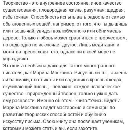
Творчество - это внутреннее состояние, иное качество
существования, плодородная жизнь, разумная, щедрая,
избыточная. Способность испытывать радость от самых
обыкновенных вещей, например, от того, что ты дышишь
или пьешь чай, увидел возлюбленного или обнимаешь
дерево. Только любовь может сравниться с творчеством,
но ведь одно не исключает другое. Лишь медитация и
молитва превосходят его, однако ни в коей мере не
упраздняют.
Эта книга необычна даже для такого многогранного
писателя, как Марина Москвина. Рисуешь ли ты, тачаешь
ли башмаки, плотник ты или садовник в красных кедах,
окучивающий пионы, - неважно: каждое человеческое
существо - прирожденный творец, только нужно дать
ему расцвести. Именно об этом - книга "Учись Видеть".
Марина Москвина ведет мастерские и семинары по
развитию творческих способностей и обучению
искусству письма. Свою книгу она посвящает ученикам,
которыми можете стать и вы, если захотите.