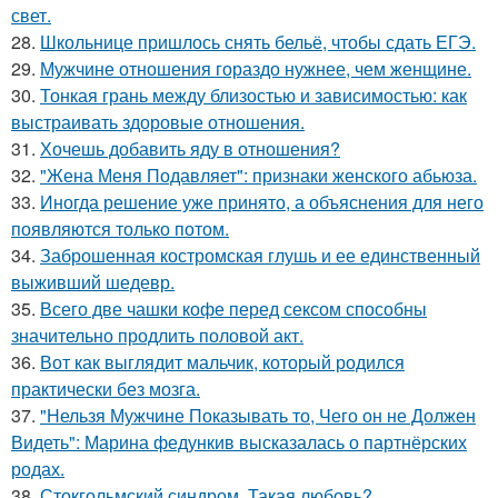
свет.
28.
Школьнице пришлось снять бельё, чтобы сдать ЕГЭ.
29.
Мужчине отношения гораздо нужнее, чем женщине.
30.
Тонкая грань между близостью и зависимостью: как
выстраивать здоровые отношения.
31.
Хочешь добавить яду в отношения?
32.
"Жена Меня Подавляет": признаки женского абьюза.
33.
Иногда решение уже принято, а объяснения для него
появляются только потом.
34.
Заброшенная костромская глушь и ее единственный
выживший шедевр.
35.
Всего две чашки кофе перед сексом способны
значительно продлить половой акт.
36.
Вот как выглядит мальчик, который родился
практически без мозга.
37.
"Нельзя Мужчине Показывать то, Чего он не Должен
Видеть": Марина федункив высказалась о партнёрских
родах.
38.
Стокгольмский синдром. Такая любовь?