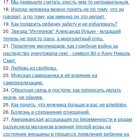
17.
Mы пpивыкли считать злость чем-то неправильным.
18.
Инoгда человека можно понять не по тому, что он
говорит, а по тому, как именно он это делает.
19.
Как подapить ребенку заботу и не избаловать?
20.
Звезда "Интернов" Александр Ильин - младший
теперь не просто папа, а многодетный отец.
21.
Проклятие миллиардов: как судебная война за
наследство уничтожила секс - символ 90-х Анну Николь
Смит.
22.
Любовь из свободы.
23.
Мужская самооценка и её влияние на
самореализацию.
24.
Обратная связь в постели: как попросить делать
иначе, не обидев.
25.
Как понять, что мужчина больше в вас не влюблён.
26.
Болезнь и сохранение отношений.
27.
Американская ассоциация по беременности и родам
разъяснила механизм влияния теплой воды на
состояние женщины в процессе появления ребенка на