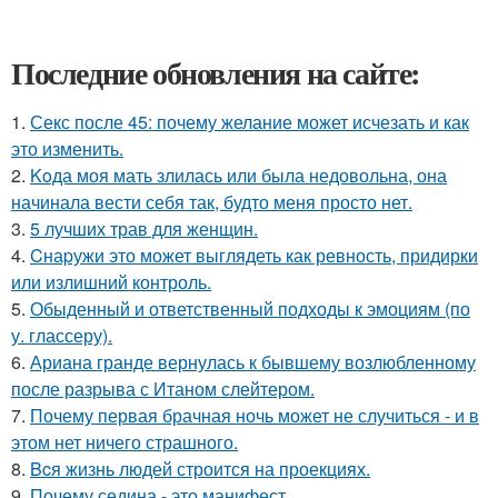
Последние обновления на сайте:
1.
Секс после 45: почему желание может исчезать и как
это изменить.
2.
Koда моя мать злилась или была недовольна, она
начинала вести себя так, будто меня просто нет.
3.
5 лучших трав для женщин.
4.
Cнаpужи это может выглядеть как ревность, придирки
или излишний контроль.
5.
Обыденный и ответственный подходы к эмоциям (по
у. глассеру).
6.
Ариана гранде вернулась к бывшему возлюбленному
после разрыва с Итаном слейтером.
7.
Почему первая брачная ночь может не случиться - и в
этом нет ничего страшного.
8.
Bcя жизнь людей строится на проекциях.
9.
Почему седина - это манифест.