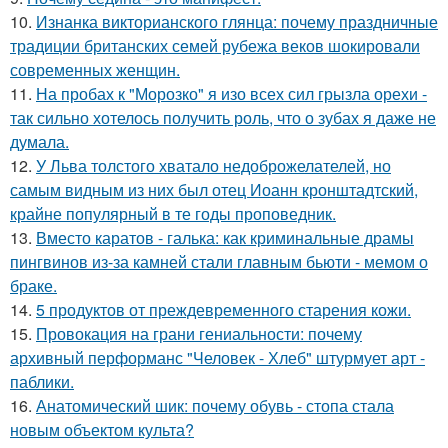
10.
Изнанка викторианского глянца: почему праздничные
традиции британских семей рубежа веков шокировали
современных женщин.
11.
На пробах к "Морозко" я изо всех сил грызла орехи -
так сильно хотелось получить роль, что о зубах я даже не
думала.
12.
У Льва толстого хватало недоброжелателей, но
самым видным из них был отец Иоанн кронштадтский,
крайне популярный в те годы проповедник.
13.
Вместо каратов - галька: как криминальные драмы
пингвинов из-за камней стали главным бьюти - мемом о
браке.
14.
5 продуктов от преждевременного старения кожи.
15.
Провокация на грани гениальности: почему
архивный перформанс "Человек - Хлеб" штурмует арт -
паблики.
16.
Анатомический шик: почему обувь - стопа стала
новым объектом культа?