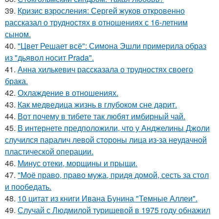
39.
Кризис взросления: Сергей жуков откровенно
рассказал о трудностях в отношениях с 16-летним
сыном.
40.
"Цвет Решает всё": Симона Эшли примерила образ
из "дьявол носит Prada".
41.
Анна хилькевич рассказала о трудностях своего
брака.
42.
Охлаждение в отношениях.
43.
Как медведица жизнь в глубоком сне дарит.
44.
Вот почему в тибете так любят имбирный чай.
45.
В интернете предположили, что у Анджелины Джоли
случился паралич левой стороны лица из-за неудачной
пластической операции.
46.
Минус отеки, морщины и прыщи.
47.
"Моё право, право мужа, придя домой, сесть за стол
и пообедать.
48.
10 цитат из книги Ивана Бунина "Темные Аллеи".
49.
Случай с Людмилой турищевой в 1975 году обнажил