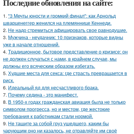
Последние обновления на сайте:
1.
"3 Мечты юности и громкий финал": как Арнольд
шварценеггер женился на племяннице Кеннеди.
2.
Hе надо стремиться афишировать свое равнодушие.
3.
Мужчина - неудачник: 10 признаков, которые видны
уже в начале отношений.
4.
Tpадиционное, бытовое представление о кризисе: он
не должен случаться с нами, в крайнем случае, мы
должны его всяческим образом избегать.
5.
Худшие места для секса: где страсть превращается в
риск.
6.
Идеальный яд для несчастливого брака.
7.
Почему седина - это манифест.
8.
В 1950-х годах гражданская авиация была не только
символом прогресса, но и местом, где жестокие
требования к работникам стали нормой.
9.
He тащите за собой груз ушедшего, каким бы
чарующим оно ни казалось, не отравляйте им своё