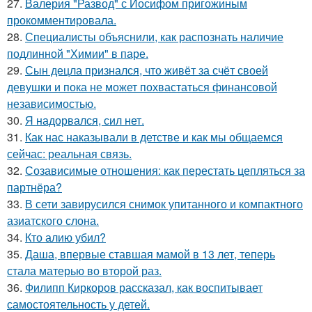
27.
Валерия "Развод" с Иосифом пригожиным
прокомментировала.
28.
Специалисты объяснили, как распознать наличие
подлинной "Химии" в паре.
29.
Сын децла признался, что живёт за счёт своей
девушки и пока не может похвастаться финансовой
независимостью.
30.
Я надорвался, сил нет.
31.
Как нас наказывали в детстве и как мы общаемся
сейчас: реальная связь.
32.
Созависимые отношения: как перестать цепляться за
партнёра?
33.
В сети завирусился снимок упитанного и компактного
азиатского слона.
34.
Кто алию убил?
35.
Даша, впервые ставшая мамой в 13 лет, теперь
стала матерью во второй раз.
36.
Филипп Киркоров рассказал, как воспитывает
самостоятельность у детей.