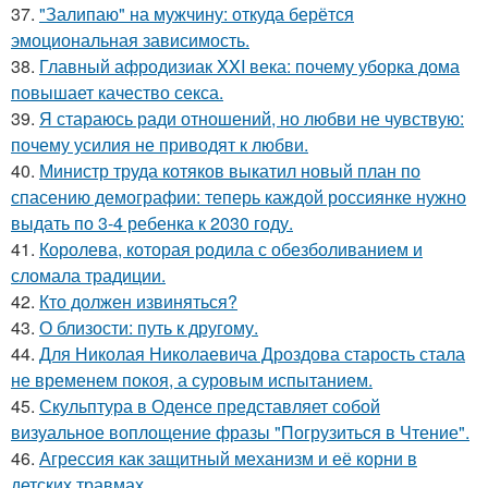
37.
"Залипаю" на мужчину: откуда берётся
эмоциональная зависимость.
38.
Главный афродизиак XXI века: почему уборка дома
повышает качество секса.
39.
Я стараюсь ради отношений, но любви не чувствую:
почему усилия не приводят к любви.
40.
Министр труда котяков выкатил новый план по
спасению демографии: теперь каждой россиянке нужно
выдать по 3-4 ребенка к 2030 году.
41.
Королева, которая родила с обезболиванием и
сломала традиции.
42.
Кто должен извиняться?
43.
О близости: путь к другому.
44.
Для Николая Николаевича Дроздова старость стала
не временем покоя, а суровым испытанием.
45.
Скульптура в Оденсе представляет собой
визуальное воплощение фразы "Погрузиться в Чтение".
46.
Агрессия как защитный механизм и её корни в
детских травмах.