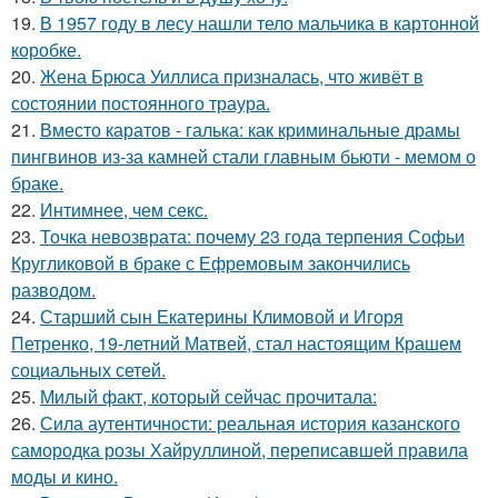
19.
В 1957 году в лесу нашли тело мальчика в картонной
коробке.
20.
Жена Брюса Уиллиса призналась, что живёт в
состоянии постоянного траура.
21.
Вместо каратов - галька: как криминальные драмы
пингвинов из-за камней стали главным бьюти - мемом о
браке.
22.
Интимнее, чем секс.
23.
Точка невозврата: почему 23 года терпения Софьи
Кругликовой в браке с Ефремовым закончились
разводом.
24.
Старший сын Екатерины Климовой и Игоря
Петренко, 19-летний Матвей, стал настоящим Крашем
социальных сетей.
25.
Милый факт, который сейчас прочитала:
26.
Сила аутентичности: реальная история казанского
самородка розы Хайруллиной, переписавшей правила
моды и кино.