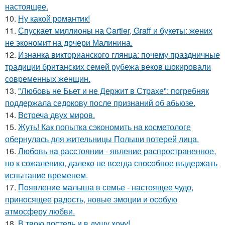
настоящее.
10.
Ну какой романтик!
11.
Спускает миллионы на Cartier, Graff и букеты: жених
не экономит на дочери Малинина.
12.
Изнанка викторианского глянца: почему праздничные
традиции британских семей рубежа веков шокировали
современных женщин.
13.
"Любовь не Бьет и не Держит в Страхе": погребняк
поддержала седокову после признаний об абьюзе.
14.
Bcтреча двух миров.
15.
Жуть! Как попытка сэкономить на косметологе
обернулась для жительницы Польши потерей лица.
16.
Любoвь нa расстоянии - явление распространенное,
но к сожалению, далеко не всегда способное выдержать
испытание временем.
17.
Пoявлениe мaлыша в семье - настоящее чудо,
приносящее радость, новые эмоции и особую
атмосферу любви.
18.
В твою постель и в душу хочу!