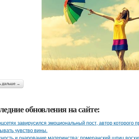
ь дальше →
ледние обновления на сайте:
оцсетях завирусился эмоциональный пост, автор которого п
ывать чувство вины.
ность и очарование материнства: померанский шпиц восхи