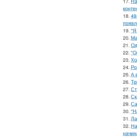
17.
На
конте
18.
49
появл
19.
"Я
20.
Ма
21.
Од
22.
"О
23.
Хо
24.
Ро
25.
А 
26.
Тр
27.
Ст
28.
Ск
29.
Са
30.
"Н
31.
Ла
32.
На
начин