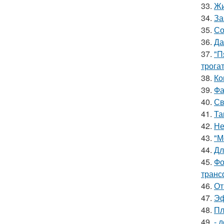
33.
Жи
34.
За
35.
Со
36.
Да
37.
"П
трога
38.
Ко
39.
Фа
40.
Св
41.
Та
42.
Не
43.
"М
44.
Дл
45.
Фо
транс
46.
От
47.
Эф
48.
Пл
49.
- 