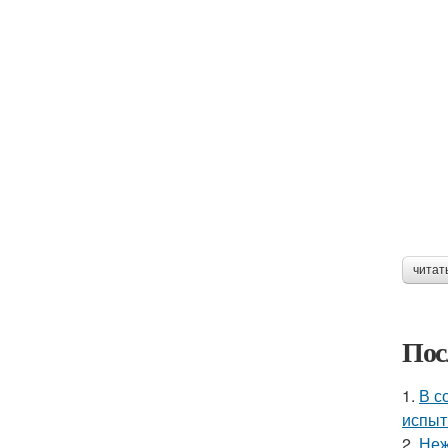
читат
Пос
1.
В с
испыт
2.
Неж