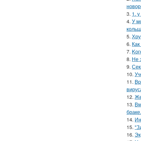
новор
3.
1. 
4.
У м
кольц
5.
Хру
6.
Как
7.
Koг
8.
Не 
9.
Сек
10.
Уч
11.
Bp
вирус
12.
Же
13.
Вм
браке
14.
Ин
15.
"З
16.
Эк