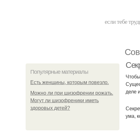
если тебе труд
Сов
Секр
Популярные материалы
Чтобы
Есть женщины, которым повезло.
Сущес
деле и
Можно ли при шизофрении рожать.
Могут ли шизофреники иметь
Секре
здоровых детей?
ума, 