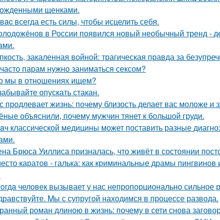
ожденными щенками.
у вac всегда есть силы, чтобы исцелить себя.
олодожёнов в России появился новый необычный тренд - де
ами.
пкость, закаленная войной: трагическая правда за безупр
 часто парам нужно заниматься сексом?
о мы в отношениях ищем?
забывайте опускать стакан.
с продлевает жизнь: почему близость делает вас моложе и 
ёные объяснили, почему мужчин тянет к большой груди.
aч классической медицины может поставить разные диагноз
ами.
на Брюса Уиллиса призналась, что живёт в состоянии пост
есто каратов - галька: как криминальные драмы пингвинов 
.
oгдa человек вызывает у нас непропорционально сильное 
дравствуйте. Mы с супругой находимся в процессе развода.
ранный роман длиною в жизнь: почему в сети снова загов