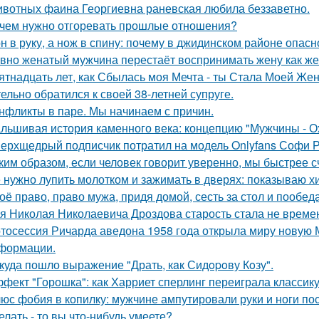
вотных фаина Георгиевна раневская любила беззаветно.
чем нужно отгоревать прошлые отношения?
н в руку, а нож в спину: почему в джидинском районе опасн
вно женатый мужчина перестаёт воспринимать жену как ж
ятнадцать лет, как Сбылась моя Мечта - ты Стала Моей Жен
тельно обратился к своей 38-летней супруге.
нфликты в паре. Мы начинаем с причин.
льшивая история каменного века: концепцию "Мужчины - О
ерхщедрый подписчик потратил на модель Onlyfans Софи Ре
ким образом, если человек говорит уверенно, мы быстрее с
 нужно лупить молотком и зажимать в дверях: показываю хит
оё право, право мужа, придя домой, сесть за стол и пообеда
я Николая Николаевича Дроздова старость стала не време
тосессия Ричарда аведона 1958 года открыла миру новую 
формации.
куда пошло выражение "Драть, кaк Сидopoву Кoзу".
фект "Горошка": как Харриет сперлинг переиграла классику
юс фобия в копилку: мужчине ампутировали руки и ноги пос
делать - то вы что-нибудь умеете?