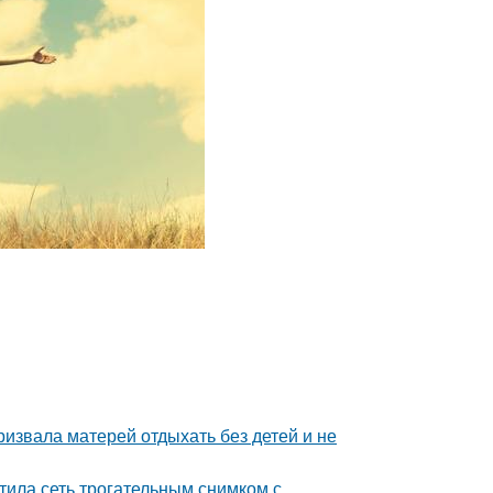
ризвала матерей отдыхать без детей и не
тила сеть трогательным снимком с