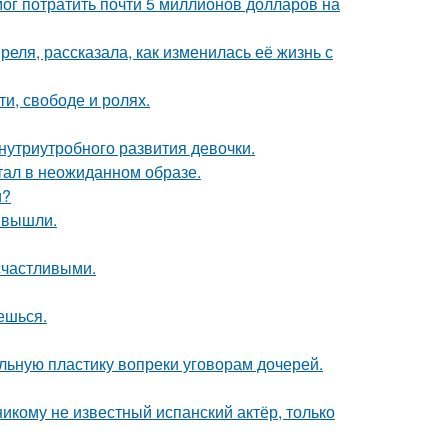
г потратить почти 5 миллионов долларов на
еля, рассказала, как изменилась её жизнь с
и, свободе и ролях.
нутриутробного развития девочки.
стал в неожиданном образе.
и?
 вышли.
счастливыми.
аешься.
альную пластику вопреки уговорам дочерей.
никому не известный испанский актёр, только