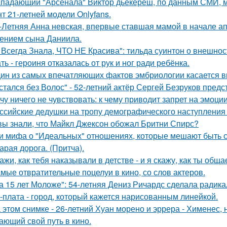
падающий "Арсенала" Виктор дьёкереш, по данным СМИ, мо
нт 21-летней модели Onlyfans.
-Летняя Анна невская, впервые ставшая мамой в начале апр
ением сына Даниила.
 Всегда Знала, ЧТО НЕ Красива": тильда суинтон о внешност
ть - героиня отказалась от рук и ног ради ребёнка.
ин из самых впечатляющих фактов эмбриологии касается в
стался без Волос" - 52-летний актёр Сергей Безруков пред
чу ничего не чувствовать: к чему приводит запрет на эмоци
ссийские дедушки на тропу демографического наступления
вы знали, что Майкл Джексон обожал Бритни Спирс?
и мифа о "Идеальных" отношениях, которые мешают быть 
арая дорога. (Притча).
ажи, как тебя наказывали в детстве - и я скажу, как ты общ
мые отвратительные поцелуи в кино, со слов актеров.
а 15 лет Моложе": 54-летняя Дениз Ричардс сделала радик
-плата - город, который кажется нарисованным линейкой.
 этом снимке - 26-летний Хуан морено и эррера - Хименес, 
ающий свой путь в кино.