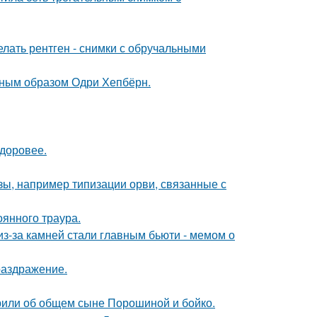
лать рентген - снимки с обручальными
ечным образом Одри Хепбёрн.
здоровее.
ы, например типизации орви, связанные с
оянного траура.
из-за камней стали главным бьюти - мемом о
раздражение.
орили об общем сыне Порошиной и бойко.