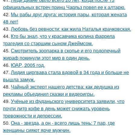
официальных встреч принц Чарльз повел ее к алтарю.
42.
Мы рабы друг друга: история пары, которая жената
48 лет!
43.
Любовь без ревности: как жила Наталья крачковская.
44.
Кто бы знал, что у красавчика колина фаррела
трагедия со старшим сыном Джеймсом.
45.
Смотритель зоопарка в скопье и его подопечный
жираф покинули этот мир в один день.
46.
ЮАР, 2005 год.
47.
Лидия циргвава стала вдовой в 34 года и больше не
вышла замуж.
48.
Чайный эксперт нашего детства: как дедушка из
рекламы объединил сказки и видеоигры.
49.
Учёные из фуданьского университета заявили, что
почти литр кофе в день может снижать уровень
тревожности и депрессии.
50.
Она - звезда, а он - всего лишь тень: 7 пар, где
женщины сияют ярче мужчин.