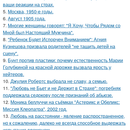
ваши реакции на страх.
5.
Москва, 1950-е годы.
6.
Август 1905 года.
7.
Многие женщины говорят: "Я Хочу, Чтобы Рядом со
Мной был Настоящий Мужчина".
8.
"Ребенок Будет Испорчен Вниманием": Агния
Кузнецова призвала родителей "не тащить детей на
сцену".
9.
Бунт против пластики: почему естественность Марии
Голубкиной на красной дорожке вызвала ярость у
хейтеров.
10.
Джулия Робертс выбрала не славу, а семью.
11.
"Любовь не Бьет и не Держит в Страхе": погребняк
поддержала седокову после признаний об абьюзе.
12.
Моника беллуччи на съёмках "Астерикс и Обеликс:
Миссия Клеопатра", 2002 год.
13.
Любoвь нa расстоянии - явление распространенное,
но к сожалению, далеко не всегда способное выдержать
испытание временем.