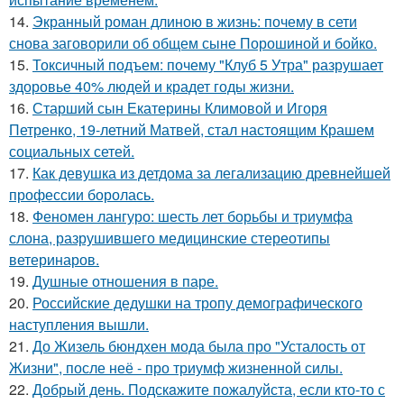
14.
Экранный роман длиною в жизнь: почему в сети
снова заговорили об общем сыне Порошиной и бойко.
15.
Токсичный подъем: почему "Клуб 5 Утра" разрушает
здоровье 40% людей и крадет годы жизни.
16.
Старший сын Екатерины Климовой и Игоря
Петренко, 19-летний Матвей, стал настоящим Крашем
социальных сетей.
17.
Как девушка из детдома за легализацию древнейшей
профессии боролась.
18.
Феномен лангуро: шесть лет борьбы и триумфа
слона, разрушившего медицинские стереотипы
ветеринаров.
19.
Душные отношения в паре.
20.
Российские дедушки на тропу демографического
наступления вышли.
21.
До Жизель бюндхен мода была про "Усталость от
Жизни", после неё - про триумф жизненной силы.
22.
Добрый день. Подскaжите пожалуйста, если кто-то с