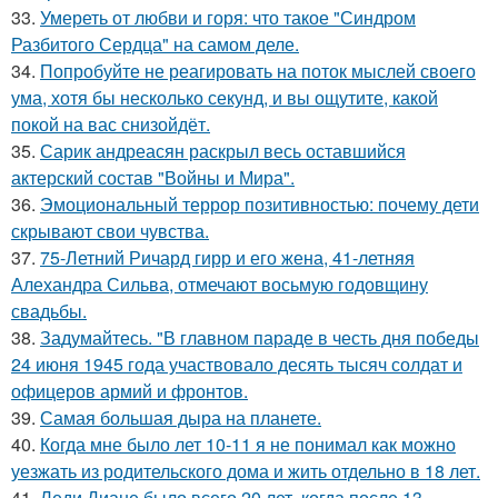
33.
Умереть от любви и горя: что такое "Синдром
Разбитого Сердца" на самом деле.
34.
Попробуйте не реагировать на поток мыслей своего
ума, хотя бы несколько секунд, и вы ощутите, какой
покой на вас снизойдёт.
35.
Сарик андреасян раскрыл весь оставшийся
актерский состав "Войны и Мира".
36.
Эмоциональный террор позитивностью: почему дети
скрывают свои чувства.
37.
75-Летний Ричард гирр и его жена, 41-летняя
Алехандра Сильва, отмечают восьмую годовщину
свадьбы.
38.
Задумайтесь. "В главном параде в честь дня победы
24 июня 1945 года участвовало десять тысяч солдат и
офицеров армий и фронтов.
39.
Самая большая дыра на планете.
40.
Когда мне было лет 10-11 я не понимал как можно
уезжать из родительского дома и жить отдельно в 18 лет.
41.
Леди Диане было всего 20 лет, когда после 13