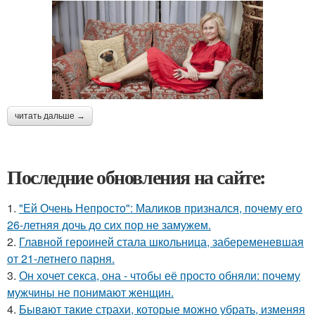
читать дальше →
Последние обновления на сайте:
1.
"Ей Очень Непросто": Маликов признался, почему его
26-летняя дочь до сих пор не замужем.
2.
Главной героиней стала школьница, забеременевшая
от 21-летнего парня.
3.
Он хочет секса, она - чтобы её просто обняли: почему
мужчины не понимают женщин.
4.
Бывaют тaкие страхи, которые можно убрать, изменяя