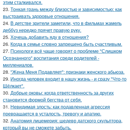
этим сталкивался.
23.
Тонкая грань между близостью и зависимостью: как
выстраивать здоровые отношения.
24.
В детстве зрители заметили, что в фильмах жамель
деббуз нередко прячет правую руку.
25.
Хочешь добавить яду в отношения?
26.
Когда в семье словно запрещено быть счастливым.
27.
Психологи всё чаще говорят о проблеме "Слишком
Осознанного" воспитания среди родителей -
миллениалов.
28.
"Жена Меня Подавляет": признаки женского абьюза.
29.
Иногда человек входит в нашу жизнь - и сразу "Что-то
Щёлкает".
30.
Добрые оковы: когда ответственность за других
становится формой бегства от себя.
31.
Невидимая злость: как подавленная агрессия
превращается в усталость, тревогу и апатию.
32.
Анатомия лицемерия: шедевр датского скульптора,
который вы не сможете забыть.