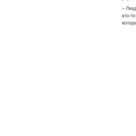
– Люд
кто-т
котор