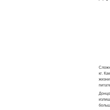
Сложн
кг. К
жизни
питат
Донцо
излиш
больш