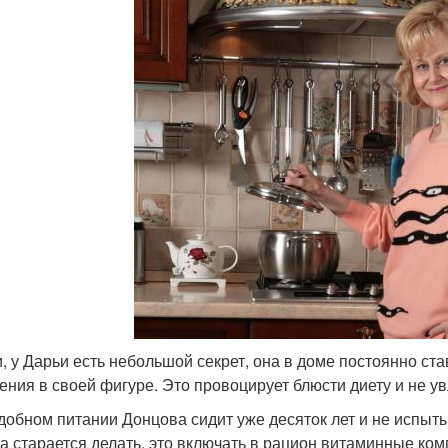
и, у Дарьи есть небольшой секрет, она в доме постоянно ста
ения в своей фигуре. Это провоцирует блюсти диету и не у
добном питании Донцова сидит уже десяток лет и не испыт
на старается делать, это включать в рацион витаминные ком