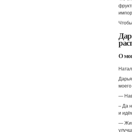
фрукт
импор
Чтобы
Дар
рас
О моп
Натал
Дарья
моего
— Нав
– Да 
и идё
— Жив
улучш