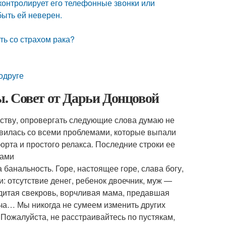
 контролирует его телефонные звонки или
быть ей неверен.
ть со страхом рака?
одруге
. Совет от Дарьи Донцовой
еству, опровергать следующие слова думаю не
равилась со всеми проблемами, которые выпали
рта и простого релакса. Последние строки ее
вами
 банальность. Горе, настоящее горе, слава богу,
и: отсутствие денег, ребенок двоечник, муж —
ердитая свекровь, ворчливая мама, предавшая
ача… Мы никогда не сумеем изменить других
 Пожалуйста, не расстраивайтесь по пустякам,