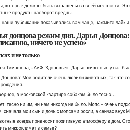
ы, которые должны быть выращены в своей местности. Это 
тные продукты наоборот вредны.
 наши публикации показывались вам чаще, нажмите лайк и
ья донцова режим дня. Дарья Донцова: 
писанию, ничего не успею»
сах и не только
ья Тимашова, «АиФ. Здоровье»: Дарья, животные у вас был
 Донцова: Мои родители очень любили животных, так что с
 рождения.
ерное, в московской квартире собакам было тесно…
нет, тесно ни им, ни нам никогда не было. Мопс – очень под
м: сначала мои сын и дочь с мопсами росли, а сейчас внук 
отные всегда привносят позитивную атмосферу в дом. Стои
ить микроклимат в семье?