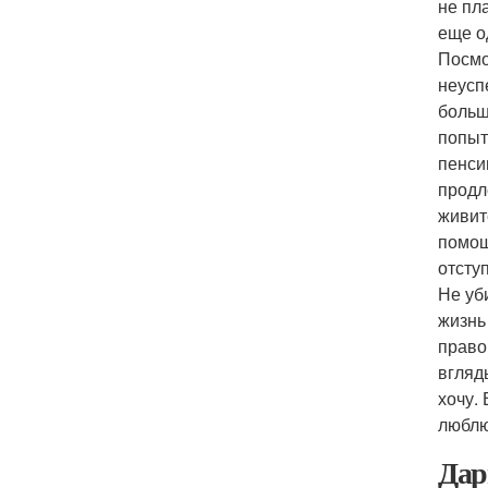
не пл
еще о
Посмо
неусп
больш
попыт
пенси
продл
живите
помощ
отсту
Не уб
жизнь
право
вгляд
хочу. 
люблю
Дар