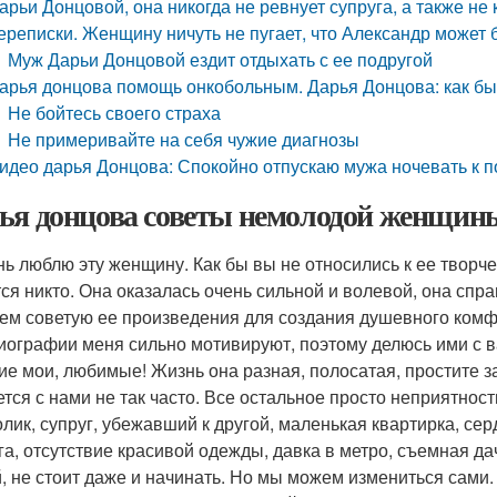
арьи Донцовой, она никогда не ревнует супруга, а также не
ереписки. Женщину ничуть не пугает, что Александр может 
Муж Дарьи Донцовой ездит отдыхать с ее подругой
арья донцова помощь онкобольным. Дарья Донцова: как бы
Не бойтесь своего страха
Не примеривайте на себя чужие диагнозы
идео дарья Донцова: Спокойно отпускаю мужа ночевать к п
ья донцова советы немолодой женщины
нь люблю эту женщину. Как бы вы не относились к ее творч
ся никто. Она оказалась очень сильной и волевой, она сп
сем советую ее произведения для создания душевного комфо
иографии меня сильно мотивируют, поэтому делюсь ими с 
ие мои, любимые! Жизнь она разная, полосатая, простите за
ется с нами не так часто. Все остальное просто неприятност
олик, супруг, убежавший к другой, маленькая квартирка, с
га, отсутствие красивой одежды, давка в метро, съемная д
, не стоит даже и начинать. Но мы можем измениться сами.