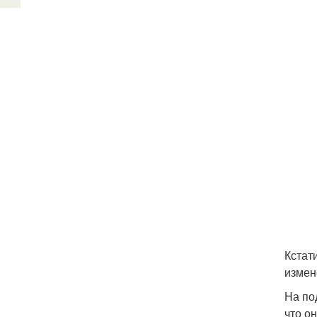
Кстат
измен
На по
что о