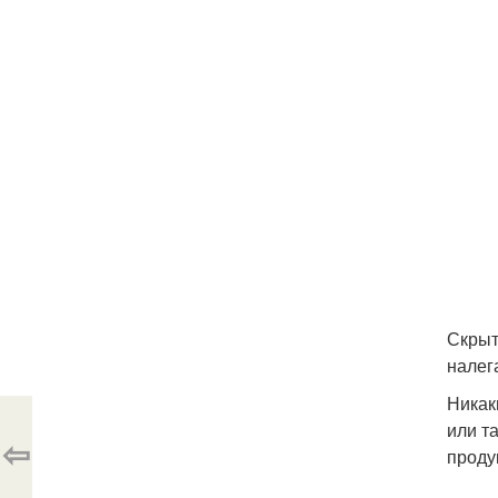
Скрыт
налег
Никак
или т
⇦
проду