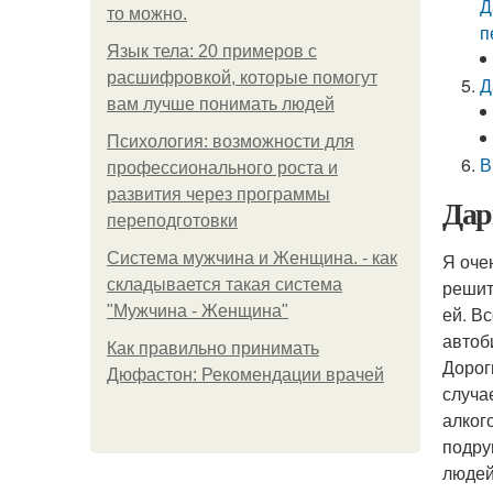
Д
то можно.
п
Язык тела: 20 примеров с
расшифровкой, которые помогут
Д
вам лучше понимать людей
Психология: возможности для
В
профессионального роста и
развития через программы
Дар
переподготовки
Система мужчина и Женщина. - как
Я оче
складывается такая система
решит
"Мужчина - Женщина"
ей. В
автоб
Как правильно принимать
Дорог
Дюфастон: Рекомендации врачей
случа
алког
подру
людей