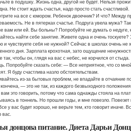
ачьте в подушку. Жизнь одна, другой не будет. Нельзя прожи
дна. Не стоит ждать счастья, надо просто стать счастливой.
трите на все с юмором. Ребенок двоечник? И что? Между п
еваемость. Не в пятерках счастье. Подруга увела мужа? Так
е вам или ей. Вы больны? Попробуйте не думать о недуге, н
айтесь найти себе занятие. Живете одна и очень тоскуете?
ю и чувствуете себя не нужной? Сейчас в школах очень не 
енного дня. Зарплата крохотная, зато ощущение ненужност
 так, чтобы он, глядя на вас с небес, не корчился от стыда
ь. Попробуйте сказать себе: — Все неприятное, что со мно
пят. Я буду счастлива назло обстоятельствам.
ивайтесь из-за бытовых проблем, не впадайте в отчаяние п
 кончена, — это не так, из каждого безвыходного положени
 вам это говорить, потому что сама однажды стояла на пла
ываясь в тоннель. Но прошли годы, и мне повезло. Повезет и
Все у вас будет хорошо, не верьте тем, кто говорит иначе. В
 вас.
ья донцова питание. Диета Дарьи Дон