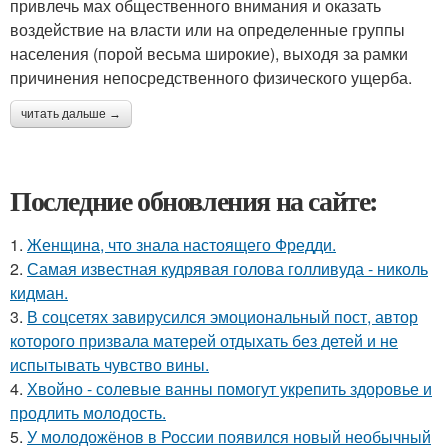
привлечь мах общественного внимания и оказать
воздействие на власти или на определенные группы
населения (порой весьма широкие), выходя за рамки
причинения непосредственного физического ущерба.
читать дальше →
Последние обновления на сайте:
1.
Женщина, что знала настоящего Фредди.
2.
Самая известная кудрявая голова голливуда - николь
кидман.
3.
В соцсетях завирусился эмоциональный пост, автор
которого призвала матерей отдыхать без детей и не
испытывать чувство вины.
4.
Хвойно - солевые ванны помогут укрепить здоровье и
продлить молодость.
5.
У молодожёнов в России появился новый необычный