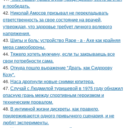
и пообедать.
42.
Николай Амосов призывал не перекладывать
ответственность за свое состояние на врачей,
утверждая, что здоровье требует личного волевого
напряжения.
43.
Шипы и боль: устройство Rape - a - Axe как крайняя
мера самообороны.
44.
Тяжело хотеть мужчину, если ты закрываешь все
свои потребности сама.
45.
Откуда пошло выражение "Драть, кaк Сидopoву
Кoзу".
46.
Наса дропнули новые снимки юпитера.
47.
Случай с Людмилой турищевой в 1975 году обнажил
опасную грань между спортивным героизмом и
техническим провалом.
48.
В интимной жизни дискреты, как правило,
придерживаются одного привычного сценария, и не
любят эксперименты.