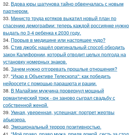
32.
Вдова юры шатунова тайно обвенчалась с новым
партнером.
33.
Министр труда котяков выкатил новый план по
спасению демографии: теперь каждой россиянке нужно
выдать по 3-4 ребенка к 2030 году.
34.
Прорыв в медицине или настоящее чудо?
35.
Стив джобс нашёл оригинальный способ обходить
закон Калифорнии, который отводит целых полгода на
установку номерных знаков.
36.
Зачем нужно отгоревать прошлые отношения?
37.
"Икар в Объективе Телескопа": как победить
нейросети с помощью парашюта и рации.
38.
В Малайзии мужчина провернул мощный
романтический трюк - он заново сыграл свадьбу с
собственной женой.
39.
Умная, уверенная, успешная: портрет жертвы
абьюзера.
40.
Эмоциональный террор позитивностью.
41.
"Моё право, право мужа, придя домой, сесть за стол