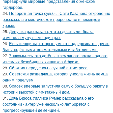
перевернули мировые представления о женском
гардеробе.
24.
Поворотная точка судьбы: Сати Казанова откровенно
рассказала о мистическом пророчестве в немецком
храме.
25.
Девушка рассказала, что за десять лет брака
изменила мужу всего один раз.
26.
Есть женщины, которые умеют поддерживать других,
быть надёжными, внимательными и заботливыми.
27.
Знакомьтесь, это детёныш земляного волка - одного
из самых безобидных хищников Африки.
28.
Объятия перед сном - лучший антистресс.
29.
Советская разведчица, которая унесла жизнь немца
одним поцелуем.
30.
Spacex впервые запустила самую большую ракету в
истории высотой с 40-этажный дом.
31.
Дочь Брюса Уиллиса Румер рассказала о его
состоянии - актер уже несколько лет борется с
прогрессирующей деменцией.