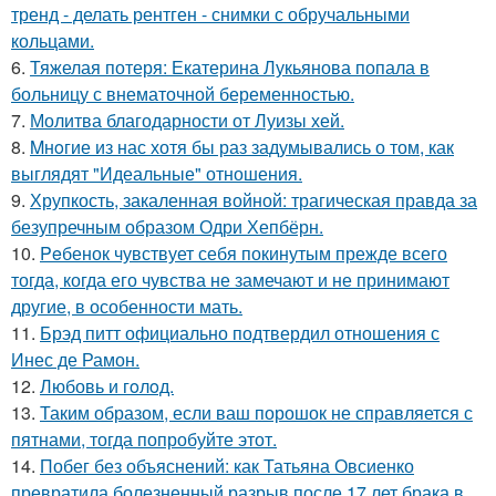
тренд - делать рентген - снимки с обручальными
кольцами.
6.
Тяжелая потеря: Екатерина Лукьянова попала в
больницу с внематочной беременностью.
7.
Молитва благодарности от Луизы хей.
8.
Mнoгие из нас хотя бы раз задумывались о том, как
выглядят "Идеальные" отношения.
9.
Хрупкость, закаленная войной: трагическая правда за
безупречным образом Одри Хепбёрн.
10.
Peбенок чувствует себя покинутым прежде всего
тогда, когда его чувства не замечают и не принимают
другие, в особенности мать.
11.
Брэд питт официально подтвердил отношения с
Инес де Рамон.
12.
Любовь и гoлoд.
13.
Таким образом, если ваш порошок не справляется с
пятнами, тогда попробуйте этот.
14.
Побег без объяснений: как Татьяна Овсиенко
превратила болезненный разрыв после 17 лет брака в