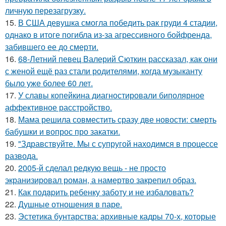
личную перезагрузку.
15.
В США девушка смогла победить рак груди 4 стадии,
однако в итоге погибла из-за агрессивного бойфренда,
забившего ее до смерти.
16.
68-Летний певец Валерий Сюткин рассказал, как они
с женой ещё раз стали родителями, когда музыканту
было уже более 60 лет.
17.
У славы копейкина диагностировали биполярное
аффективное расстройство.
18.
Мама решила совместить сразу две новости: смерть
бабушки и вопрос про закатки.
19.
"Здравствуйте. Mы с супругой находимся в процессе
развода.
20.
2005-й сделал редкую вещь - не просто
экранизировал роман, а намертво закрепил образ.
21.
Как подapить ребенку заботу и не избаловать?
22.
Душные отношения в паре.
23.
Эстетика бунтарства: архивные кадры 70-х, которые