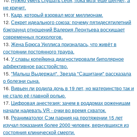
10.
Нужно уметь слушать себя, пока мозг ещё шепчет, а
не кричит.
11.
Кадр, который взорвал мозг миллионам.
12.
Секрет идеального союза: почему пятидесятилетний
бэкграунд отношений Валерия Леонтьева восхищает
современных психологов.
13.
Жена Брюса Уиллиса призналась, что живёт в
состоянии постоянного траура.
14.
У славы копейкина диагностировали биполярное
аффективное расстройство.
15.
"Малыш Выдержал". Звезда "Сашитани" рассказала
о болезни сына.
16.
Вивьен ли родила дочь в 19 лет, но материнство так и
не стало её главной ролью.
17.
Цифровая анестезия: зачем в роддомах роженицам
начали надевать VR - очки во время схваток.
18.
Реаниматолог Сэм парния на протяжении 15 лет
изучал показания более 2000 человек, вернувшихся из
состояния клинической смерти.