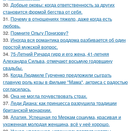
30.
Добрые оковы: когда ответственность за других
становится формой бегства от себя.
31.
Почему в отношениях тяжело, даже когда есть
любовь.
32.
Помните Ольгу Понизову?
33.
Иногда вся романтика роддома разбивается об один
простой мужской вопрос.
34.
75-Летний Ричард гирр и его жена, 41-летняя
Алехандра Сильва, отмечают восьмую годовщину
свадьбы.
35.
Когда Людмиле Гурченко предложили сыграть
главную роль козы в фильме "Мама", актриса с радостью
согласилась.
36.
Она не могла почувствовать страх.
37.
Леди Диана: как принцесса разрушила традиции
британской монархии.
38.
Апатия. Успешная по Меркам социума, красивая и
ухоженная молодая женщина, всё у неё хорошо.