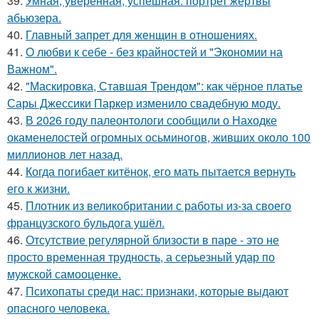
39.
Умная, уверенная, успешная: портрет жертвы
абьюзера.
40.
Главный запрет для женщин в отношениях.
41.
О любви к себе - без крайностей и "Экономии на
Важном".
42.
"Маскировка, Ставшая Трендом": как чёрное платье
Сары Джессики Паркер изменило свадебную моду.
43.
В 2026 году палеонтологи сообщили о Находке
окаменелостей огромных осьминогов, живших около 100
миллионов лет назад.
44.
Когда погибает китёнок, его мать пытается вернуть
его к жизни.
45.
Плотник из великобритании с работы из-за своего
французского бульдога ушёл.
46.
Отсутствие регулярной близости в паре - это не
просто временная трудность, а серьезный удар по
мужской самооценке.
47.
Психопаты среди нас: признаки, которые выдают
опасного человека.