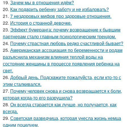
19.
Зачем мы в отношения идём?
20.
Как подapить ребенку заботу и не избаловать?
21.
7 нездоровых мифов про здоровые отношения.
22.
История о странной девочке.
23.
Эффект бумеранга: почему возвращение к бывшим
партнерам стало главным психологическим трендом.
24.
Почему страстная любовь редко счастливой бывает?
25.
Американская ассоциация по беременности и родам
разъяснила механизм влияния теплой воды на
состояние женщины в процессе появления ребенка на
свет.
26.
Добрый день. Подскaжите пожалуйста, если кто-то с
этим сталкивался.
27.
Почему человек снова и снова возвращается к боли,
которая когда-то его разрушила?
28.
Он всегда старается как лучше, но получается, как
всегда.
29.
Советская разведчица, которая унесла жизнь немца
одним поцелуем.