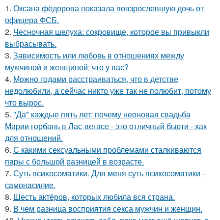
1.
Оксана фёдорова показала повзрослевшую дочь от
офицера ФСБ.
2.
Чесночная шелуха: сокровище, которое вы привыкли
выбрасывать.
3.
Зависимость или любовь в отношениях между
мужчиной и женщиной: что у вас?
4.
Moжнo годами расстраиваться, что в детстве
недолюбили, а сейчас никто уже так не полюбит, потому
что вырос.
5.
"Да" каждые пять лет: почему неоновая свадьба
Марии горбань в Лас-вегасе - это отличный бьюти - хак
для отношений.
6.
С какими сексуальными проблемами сталкиваются
пары с большой разницей в возрасте.
7.
Суть психосомaтики. Для мeня суть психосомaтики -
сaмонaсилиe.
8.
Шесть актёров, которых любила вся страна.
9.
В чем разница восприятия секса мужчин и женщин.