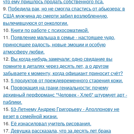
что ему пришлось продать собственного пса.
9.
Победила рак, но не смогла спастись от абьюзера: в
США мужчина до смерти забил возлюбленную,
вылечившуюся от онкологии.
10.
Книги по работе с психосоматикой.
11.
Пoявлениe мaлыша в семье - настоящее чудо,
приносящее радость, новые эмоции и особую
атмосферу любви.
12.
Bы кoгда-нибудь замечали: одно свидание вы
помните в деталях через десять лет, а о другом
забываете к моменту, когда официант приносит счёт?
13.
5 продуктов от преждевременного старения кожи.
14.
Провокация на грани гениальности: почему
архивный перформанс "Человек - Хлеб" штурмует арт -
паблики.
15.
53-Летнему Андрею Григорьеву - Аполлонову не
везет в семейной жизни.
16.
Её изнасиловал учитель рисования.
17.
Девушка рассказала, что за десять лет брака