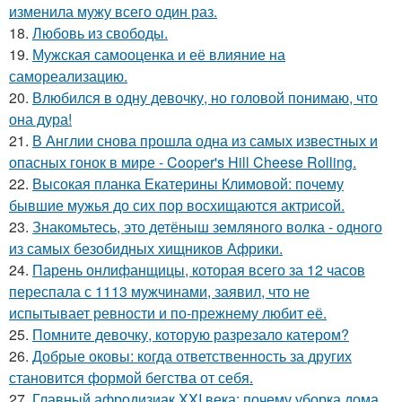
изменила мужу всего один раз.
18.
Любовь из свободы.
19.
Мужская самооценка и её влияние на
самореализацию.
20.
Влюбился в одну девочку, но головой понимаю, что
она дура!
21.
В Англии снова прошла одна из самых известных и
опасных гонок в мире - Cooper's Hill Cheese Rolling.
22.
Высокая планка Екатерины Климовой: почему
бывшие мужья до сих пор восхищаются актрисой.
23.
Знакомьтесь, это детёныш земляного волка - одного
из самых безобидных хищников Африки.
24.
Парень онлифанщицы, которая всего за 12 часов
переспала с 1113 мужчинами, заявил, что не
испытывает ревности и по-прежнему любит её.
25.
Помните девочку, которую разрезало катером?
26.
Добрые оковы: когда ответственность за других
становится формой бегства от себя.
27.
Главный афродизиак XXI века: почему уборка дома