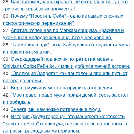
35.
Ваш питомец занял кровать не из вредности - у него
три очень серьёзных аргумента!
36.
Почему "Простить Себя" - одно из самых сложных
психологических переживаний?
37.
Апатия. Успешная по Меркам социума, красивая и
ухоженная молодая женщина, всё у неё хорошо.
38.
"Гармония в аду": роза Хайруллина о хрупкости мира
и проклятии эмпатии.
39.
Сверхщедрый подписчик потратил на модель
Onlyfans Софи Рейн $4, 7 млн и добился личной встречи.
40.
"Эволюция Запрета": как панталоны прошли путь от
позора до нормы.
41.
Вера в мужчину может разрушить отношения.
42.
"Моё право, право мужа, придя домой, сесть за стол
и пообедать.
43.
Знаете, мы немножко потерянные люди.
44.
История Джуди гарленд - это манифест жестокости
"Золотого Века" голливуда, где юность была товаром, а
актрисы - расходным материалом.