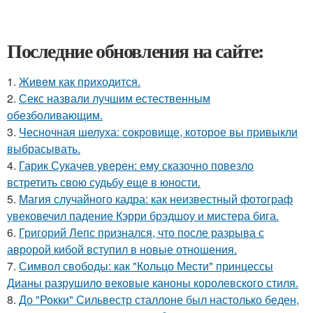
Последние обновления на сайте:
1.
Живeм как приходится.
2.
Секс назвали лучшим естественным
обезболивающим.
3.
Чесночная шелуха: сокровище, которое вы привыкли
выбрасывать.
4.
Гарик Сукачев уверен: ему сказочно повезло
встретить свою судьбу еще в юности.
5.
Магия случайного кадра: как неизвестный фотограф
увековечил падение Кэрри брэдшоу и мистера бига.
6.
Григорий Лепс признался, что после разрыва с
авророй кибой вступил в новые отношения.
7.
Символ свободы: как "Кольцо Мести" принцессы
Дианы разрушило вековые каноны королевского стиля.
8.
До "Рокки" Сильвестр сталлоне был настолько беден,