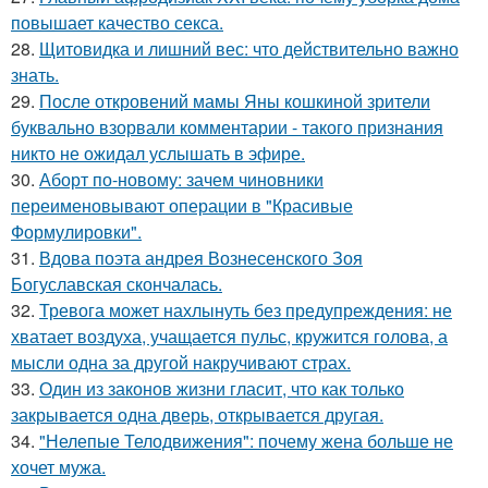
повышает качество секса.
28.
Щитовидка и лишний вес: что действительно важно
знать.
29.
После откровений мамы Яны кошкиной зрители
буквально взорвали комментарии - такого признания
никто не ожидал услышать в эфире.
30.
Аборт по-новому: зачем чиновники
переименовывают операции в "Красивые
Формулировки".
31.
Вдова поэта андрея Вознесенского Зоя
Богуславская скончалась.
32.
Тревога может нахлынуть без предупреждения: не
хватает воздуха, учащается пульс, кружится голова, а
мысли одна за другой накручивают страх.
33.
Один из законов жизни гласит, что как только
закрывается одна дверь, открывается другая.
34.
"Нелепые Телодвижения": почему жена больше не
хочет мужа.