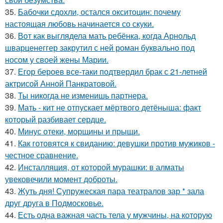
35.
Бабочки сдохли, остался окситоцин: почему
настоящая любовь начинается со скуки.
36.
Вот как выглядела мать ребёнка, когда Арнольд
шварценеггер закрутил с ней роман буквально под
носом у своей жены Марии.
37.
Егор бероев все-таки подтвердил брак с 21-летней
актрисой Анной Панкратовой.
38.
Ты никогда не изменишь партнера.
39.
Мать - кит не отпускает мёртвого детёныша: факт
который разбивает сердце.
40.
Минус отеки, морщины и прыщи.
41.
Как готовятся к свиданию: девушки против мужиков -
честное сравнение.
42.
Инсталляция, от которой мурашки: в алматы
увековечили момент доброты.
43.
Жуть дня! Супружеская пара театралов зар * зала
друг друга в Подмосковье.
44.
Есть одна важная часть тела у мужчины, на которую