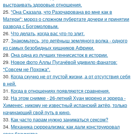
выстраивать здоровые отношения.
25.
"Она Сказала, что Разочарована во мне как в
Матери": мороз о сложном пубертате дочери и принятии
развода с Богомоловым.
26.
Что делать, когда вас что-то злит.
27.
Знакомьтесь, это детёныш земляного волка - одного
из самых безобидных хищников Африки.
28.
Она одна из лучших теннисисток в истории.
29.
Новое фото Аллы Пугачёвой удивило фанатов:
"Совсем не Похожа".
30.
Когда скучно не от пустой жизни, а от отсутствия себя
в ней.
31.
Когда в отношениях появляются сравнения.
32.
На этом снимке - 26-летний Хуан морено и эррера -
Хименес, никому не известный испанский актёр, только
начинающий свой путь в кино.
33.
Как часто парам нужно заниматься сексом?
34.
Механика сюрреализма: как дали конструировал
свои безумства.