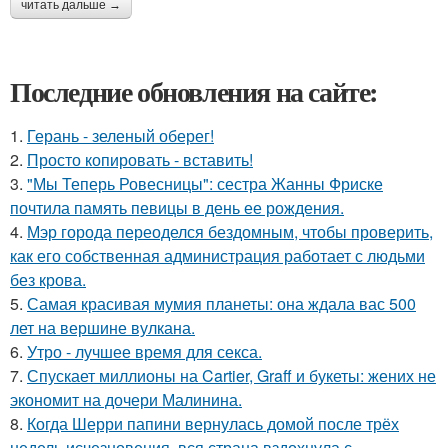
читать дальше →
Последние обновления на сайте:
1.
Герань - зеленый оберег!
2.
Просто копировать - вставить!
3.
"Мы Теперь Ровесницы": сестра Жанны Фриске
почтила память певицы в день ее рождения.
4.
Мэр города переоделся бездомным, чтобы проверить,
как его собственная администрация работает с людьми
без крова.
5.
Самая красивая мумия планеты: она ждала вас 500
лет на вершине вулкана.
6.
Утро - лучшее время для секса.
7.
Спускает миллионы на Cartier, Graff и букеты: жених не
экономит на дочери Малинина.
8.
Когда Шерри папини вернулась домой после трёх
недель исчезновения, вся страна вздохнула с