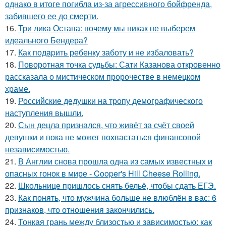
однако в итоге погибла из-за агрессивного бойфренда,
забившего ее до смерти.
16.
Три лика Остапа: почему мы никак не выберем
идеального Бендера?
17.
Как подapить ребенку заботу и не избаловать?
18.
Поворотная точка судьбы: Сати Казанова откровенно
рассказала о мистическом пророчестве в немецком
храме.
19.
Российские дедушки на тропу демографического
наступления вышли.
20.
Сын децла признался, что живёт за счёт своей
девушки и пока не может похвастаться финансовой
независимостью.
21.
В Англии снова прошла одна из самых известных и
опасных гонок в мире - Cooper's Hill Cheese Rolling.
22.
Школьнице пришлось снять бельё, чтобы сдать ЕГЭ.
23.
Как понять, что мужчина больше не влюблён в вас: 6
признаков, что отношения закончились.
24.
Тонкая грань между близостью и зависимостью: как