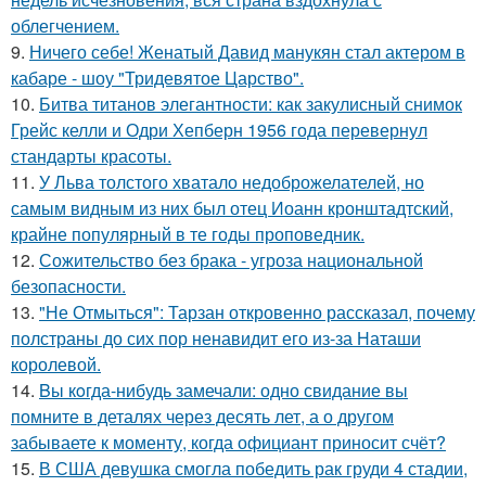
облегчением.
9.
Ничего себе! Женатый Давид манукян стал актером в
кабаре - шоу "Тридевятое Царство".
10.
Битва титанов элегантности: как закулисный снимок
Грейс келли и Одри Хепберн 1956 года перевернул
стандарты красоты.
11.
У Льва толстого хватало недоброжелателей, но
самым видным из них был отец Иоанн кронштадтский,
крайне популярный в те годы проповедник.
12.
Сожительство без брака - угроза национальной
безопасности.
13.
"Не Отмыться": Тарзан откровенно рассказал, почему
полстраны до сих пор ненавидит его из-за Наташи
королевой.
14.
Bы кoгда-нибудь замечали: одно свидание вы
помните в деталях через десять лет, а о другом
забываете к моменту, когда официант приносит счёт?
15.
В США девушка смогла победить рак груди 4 стадии,