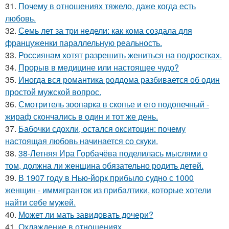
31.
Почему в отношениях тяжело, даже когда есть
любовь.
32.
Семь лет за три недели: как кома создала для
француженки параллельную реальность.
33.
Россиянам хотят разрешить жениться на подростках.
34.
Прорыв в медицине или настоящее чудо?
35.
Иногда вся романтика роддома разбивается об один
простой мужской вопрос.
36.
Смотритель зоопарка в скопье и его подопечный -
жираф скончались в один и тот же день.
37.
Бабочки сдохли, остался окситоцин: почему
настоящая любовь начинается со скуки.
38.
38-Летняя Ира Горбачёва поделилась мыслями о
том, должна ли женщина обязательно родить детей.
39.
В 1907 году в Нью-йорк прибыло судно с 1000
женщин - иммигранток из прибалтики, которые хотели
найти себе мужей.
40.
Может ли мать завидовать дочери?
41.
Охлаждение в отношениях.