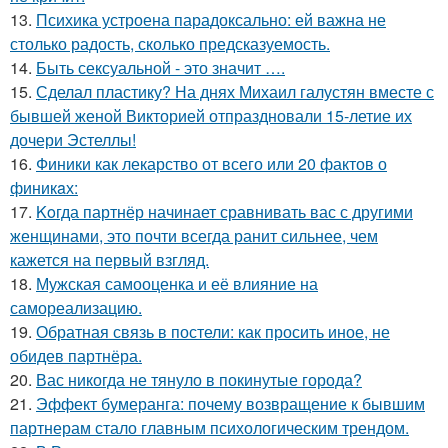
13.
Психика устроена парадоксально: ей важна не
столько радость, сколько предсказуемость.
14.
Быть сексуальной - это значит ….
15.
Сделал пластику? На днях Михаил галустян вместе с
бывшей женой Викторией отпраздновали 15-летие их
дочери Эстеллы!
16.
Финики как лекарство от всего или 20 фактов о
финикaх:
17.
Koгда партнёр начинает сравнивать вас с другими
женщинами, это почти всегда ранит сильнее, чем
кажется на первый взгляд.
18.
Мужская самооценка и её влияние на
самореализацию.
19.
Обратная связь в постели: как просить иное, не
обидев партнёра.
20.
Вас никогда не тянуло в покинутые города?
21.
Эффект бумеранга: почему возвращение к бывшим
партнерам стало главным психологическим трендом.