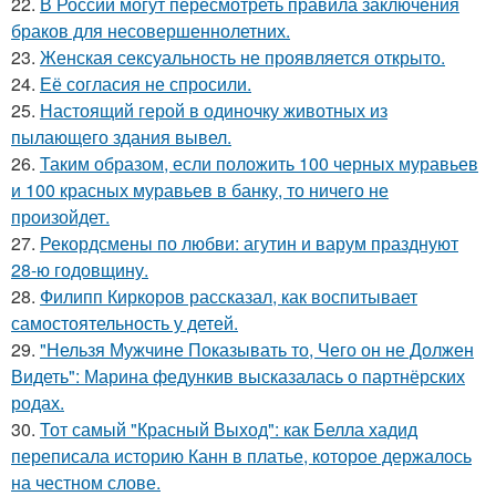
22.
В России могут пересмотреть правила заключения
браков для несовершеннолетних.
23.
Женская сексуальность не проявляется открыто.
24.
Её согласия не спросили.
25.
Настоящий герой в одиночку животных из
пылающего здания вывел.
26.
Таким образом, если положить 100 черных муравьев
и 100 красных муравьев в банку, то ничего не
произойдет.
27.
Рекордсмены по любви: агутин и варум празднуют
28-ю годовщину.
28.
Филипп Киркоров рассказал, как воспитывает
самостоятельность у детей.
29.
"Нельзя Мужчине Показывать то, Чего он не Должен
Видеть": Марина федункив высказалась о партнёрских
родах.
30.
Тот самый "Красный Выход": как Белла хадид
переписала историю Канн в платье, которое держалось
на честном слове.