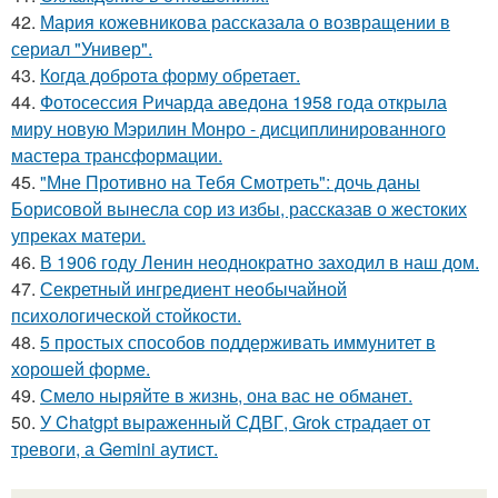
42.
Мария кожевникова рассказала о возвращении в
сериал "Универ".
43.
Когда доброта форму обретает.
44.
Фотосессия Ричарда аведона 1958 года открыла
миру новую Мэрилин Монро - дисциплинированного
мастера трансформации.
45.
"Мне Противно на Тебя Смотреть": дочь даны
Борисовой вынесла сор из избы, рассказав о жестоких
упреках матери.
46.
В 1906 году Ленин неоднократно заходил в наш дом.
47.
Секретный ингредиент необычайной
психологической стойкости.
48.
5 простых способов поддерживать иммунитет в
хорошей форме.
49.
Смело ныряйте в жизнь, она вас не обманет.
50.
У Chatgpt выраженный СДВГ, Grok страдает от
тревоги, а Gemini аутист.