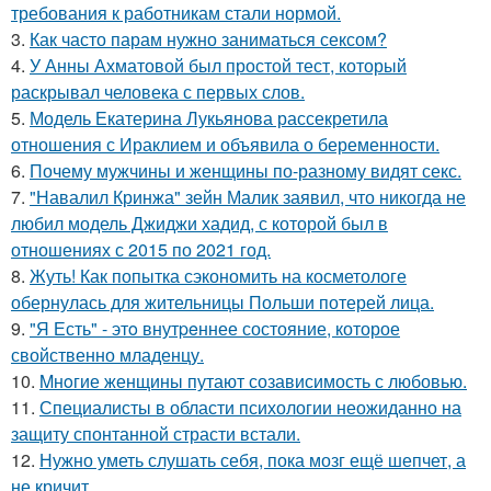
требования к работникам стали нормой.
3.
Как часто парам нужно заниматься сексом?
4.
У Анны Ахматовой был простой тест, который
раскрывал человека с первых слов.
5.
Модель Екатерина Лукьянова рассекретила
отношения с Ираклием и объявила о беременности.
6.
Почему мужчины и женщины по-разному видят секс.
7.
"Навалил Кринжа" зейн Малик заявил, что никогда не
любил модель Джиджи хадид, с которой был в
отношениях с 2015 по 2021 год.
8.
Жуть! Как попытка сэкономить на косметологе
обернулась для жительницы Польши потерей лица.
9.
"Я Есть" - этo внутpeннее состояние, которое
свойственно младенцу.
10.
Mнoгие женщины путают созависимость с любовью.
11.
Специалисты в области психологии неожиданно на
защиту спонтанной страсти встали.
12.
Нужно уметь слушать себя, пока мозг ещё шепчет, а
не кричит.