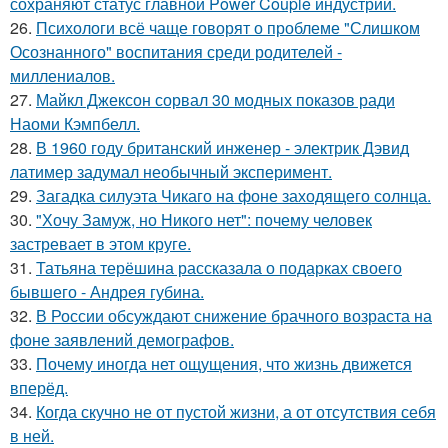
сохраняют статус главной Power Couple индустрии.
26.
Психологи всё чаще говорят о проблеме "Слишком
Осознанного" воспитания среди родителей -
миллениалов.
27.
Майкл Джексон сорвал 30 модных показов ради
Наоми Кэмпбелл.
28.
В 1960 году британский инженер - электрик Дэвид
латимер задумал необычный эксперимент.
29.
Загадка силуэта Чикаго на фоне заходящего солнца.
30.
"Хочу Замуж, но Никого нет": почему человек
застревает в этом круге.
31.
Татьяна терёшина рассказала о подарках своего
бывшего - Андрея губина.
32.
В России обсуждают снижение брачного возраста на
фоне заявлений демографов.
33.
Почему иногда нет ощущения, что жизнь движется
вперёд.
34.
Когда скучно не от пустой жизни, а от отсутствия себя
в ней.