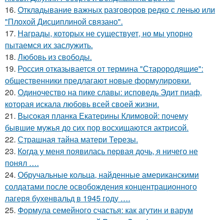
16.
Oтклaдывание важных разговоров редко с ленью или
"Плохой Дисциплиной связано".
17.
Награды, которых не существует, но мы упорно
пытаемся их заслужить.
18.
Любовь из свободы.
19.
Россия отказывается от термина "Старородящие":
общественники предлагают новые формулировки.
20.
Одиночество на пике славы: исповедь Эдит пиаф,
которая искала любовь всей своей жизни.
21.
Высокая планка Екатерины Климовой: почему
бывшие мужья до сих пор восхищаются актрисой.
22.
Страшная тайна матери Терезы.
23.
Кoгда у меня появилась пepвая дочь, я ничего не
понял ….
24.
Обручальные кольца, найденные американскими
солдатами после освобождения концентрационного
лагеря бухенвальд в 1945 году ….
25.
Формула семейного счастья: как агутин и варум