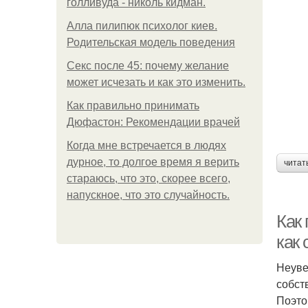
голливуда - николь кидман.
Алла пилипюк психолог киев.
Родительская модель поведения
Секс после 45: почему желание
может исчезать и как это изменить.
Как правильно принимать
Дюфастон: Рекомендации врачей
Когда мне встречается в людях
дурное, то долгое время я верить
читат
стараюсь, что это, скорее всего,
напускное, что это случайность.
Как
как 
Неуве
собст
Поэто