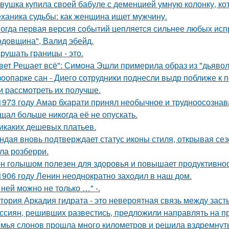
вушка купила своей бабуле с деменцией умную колонку, ко
ханика судьбы: как женщина ищет мужчину.
огда первая версия событий цепляется сильнее любых исп
одовщина", Валид эбейд.
рушать границы - это.
вет Решает всё": Симона Эшли примерила образ из "дьявол 
зоопарке сан - Диего сотрудники поднесли выдр поближе к 
и рассмотреть их получше.
1973 году Амар бхарати принял необычное и трудноосознав
щал больше никогда её не опускать.
икаких дешевых платьев.
ндая вновь подтверждает статус иконы стиля, открывая се
ла розберри.
н голышом полезен для здоровья и повышает продуктивнос
1906 году Ленин неоднократно заходил в наш дом.
 ней можно не только …" -.
тория Аркадия гидрата - это невероятная связь между зас
ссиян, решивших развестись, предложили направлять на пр
мья слонов прошла много километров и решила вздремнут