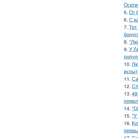
Осети
5.
От 
6.
С к
7.
Тот
бонус
8.
"Лю
9.
У Л
попул
10.
Лю
испыт
11.
Са
12.
Сп
13.
49
появл
14.
"О
15.
"У
16.
Ko
первы
17.
Си