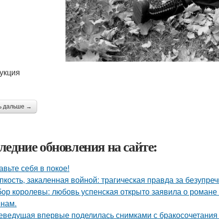
укция
ь дальше →
ледние обновления на сайте:
авьте себя в покое!
пкость, закаленная войной: трагическая правда за безупр
ор королевы: любовь успенская открыто заявила о романе
нам.
еведущая впервые поделилась снимками с бракосочетания 