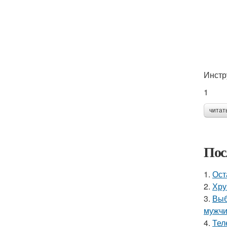
Инстр
1
читат
Пос
1.
Ост
2.
Хру
3.
Выб
мужчи
4.
Тел