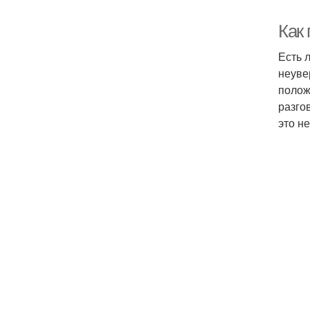
Как
Есть 
неуве
полож
разго
это н