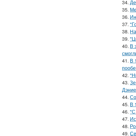
34.
Де
35.
Ме
36.
Ин
37.
"Г
38.
На
39.
"Ц
40.
В 
смогл
41.
В 
пообе
42.
"Н
43.
Зе
Дэние
44.
Со
45.
В 
46.
"С
47.
Ис
48.
Ро
49.
Се