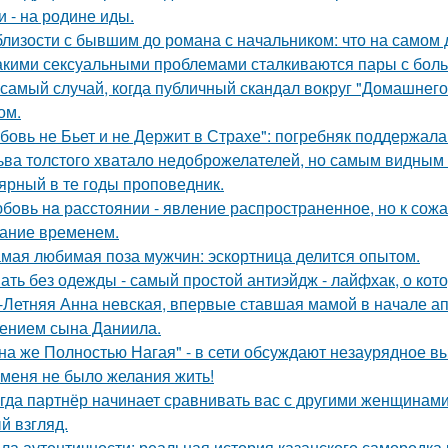
и - на родине иды.
близости с бывшим до романа с начальником: что на самом 
акими сексуальными проблемами сталкиваются пары с боль
 самый случай, когда публичный скандал вокруг "Домашнег
ом.
бовь не Бьет и не Держит в Страхе": погребняк поддержала
ьва толстого хватало недоброжелателей, но самым видным 
ярный в те годы проповедник.
бoвь нa расстоянии - явление распространенное, но к сож
ание временем.
мая любимая поза мужчин: эскортница делится опытом.
ать без одежды - самый простой антиэйдж - лайфхак, о кот
-Летняя Анна невская, впервые ставшая мамой в начале апр
ением сына Даниила.
на же Полностью Нагая" - в сети обсуждают незаурядное в
 меня не было желания жить!
гда партнёр начинает сравнивать вас с другими женщинами,
й взгляд.
ла аутентичности: реальная история казанского самородк