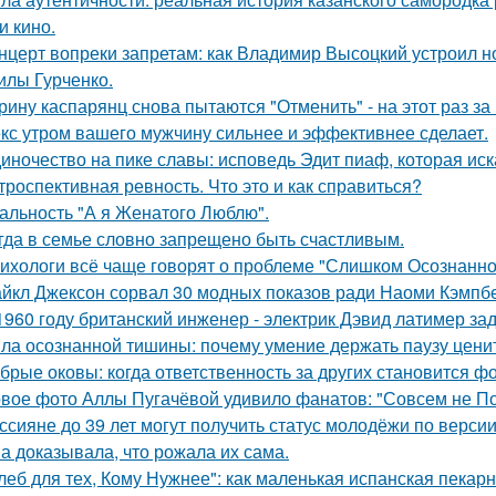
и кино.
нцерт вопреки запретам: как Владимир Высоцкий устроил 
лы Гурченко.
рину каспарянц снова пытаются "Отменить" - на этот раз за
кс утром вашего мужчину сильнее и эффективнее сделает.
иночество на пике славы: исповедь Эдит пиаф, которая иск
троспективная ревность. Что это и как справиться?
альность "А я Женатого Люблю".
гда в семье словно запрещено быть счастливым.
ихологи всё чаще говорят о проблеме "Слишком Осознанног
йкл Джексон сорвал 30 модных показов ради Наоми Кэмпбе
1960 году британский инженер - электрик Дэвид латимер з
ла осознанной тишины: почему умение держать паузу цени
брые оковы: когда ответственность за других становится фо
вое фото Аллы Пугачёвой удивило фанатов: "Совсем не По
ссияне до 39 лет могут получить статус молодёжи по верси
а доказывала, что рожала их сама.
леб для тех, Кому Нужнее": как маленькая испанская пекарн