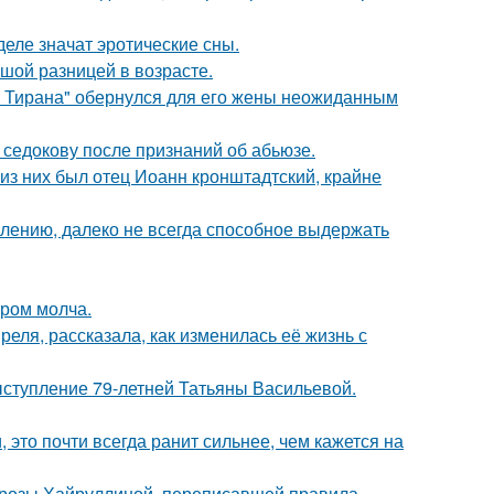
деле значат эротические сны.
шой разницей в возрасте.
о Тирана" обернулся для его жены неожиданным
 седокову после признаний об абьюзе.
из них был отец Иоанн кронштадтский, крайне
алению, далеко не всегда способное выдержать
ором молча.
еля, рассказала, как изменилась её жизнь с
ыступление 79-летней Татьяны Васильевой.
 это почти всегда ранит сильнее, чем кажется на
а розы Хайруллиной, переписавшей правила