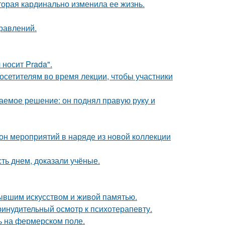
торая кардинально изменила ее жизнь.
равлений.
носит Prada".
посетителям во время лекции, чтобы участники
аемое решение: он поднял правую руку и
зон мероприятий в наряде из новой коллекции
ть днем, доказали учёные.
тывшим искусством и живой памятью.
инудительный осмотр к психотерапевту.
ь на фермерском поле.