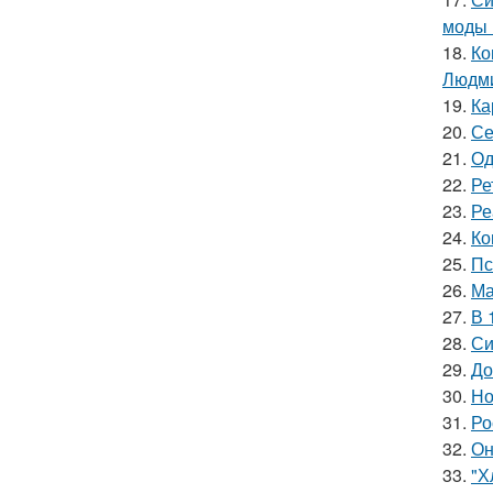
моды 
18.
Ко
Людми
19.
Ка
20.
Се
21.
Од
22.
Ре
23.
Ре
24.
Ко
25.
Пс
26.
Ма
27.
В 
28.
Си
29.
До
30.
Но
31.
Ро
32.
Он
33.
"Х