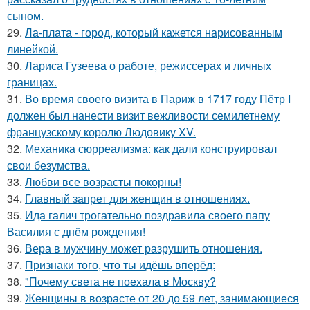
сыном.
29.
Ла-плата - город, который кажется нарисованным
линейкой.
30.
Лариса Гузеева о работе, режиссерах и личных
границах.
31.
Во время своего визита в Париж в 1717 году Пётр I
должен был нанести визит вежливости семилетнему
французскому королю Людовику XV.
32.
Механика сюрреализма: как дали конструировал
свои безумства.
33.
Любви все возрасты покорны!
34.
Главный запрет для женщин в отношениях.
35.
Ида галич трогательно поздравила своего папу
Василия с днём рождения!
36.
Вера в мужчину может разрушить отношения.
37.
Признаки того, что ты идёшь вперёд:
38.
"Почему света не поехала в Москву?
39.
Женщины в возрасте от 20 до 59 лет, занимающиеся