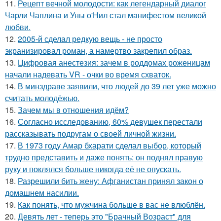
11.
Рецепт вечной молодости: как легендарный диалог
Чарли Чаплина и Уны о'Нил стал манифестом великой
любви.
12.
2005-й сделал редкую вещь - не просто
экранизировал роман, а намертво закрепил образ.
13.
Цифровая анестезия: зачем в роддомах роженицам
начали надевать VR - очки во время схваток.
14.
В минздраве заявили, что людей до 39 лет уже можно
считать молодёжью.
15.
Зачем мы в отношения идём?
16.
Согласно исследованию, 60% девушек перестали
рассказывать подругам о своей личной жизни.
17.
В 1973 году Амар бхарати сделал выбор, который
трудно представить и даже понять: он поднял правую
руку и поклялся больше никогда её не опускать.
18.
Разрешили бить жену: Афганистан принял закон о
домашнем насилии.
19.
Как понять, что мужчина больше в вас не влюблён.
20.
Девять лет - теперь это "Брачный Возраст" для