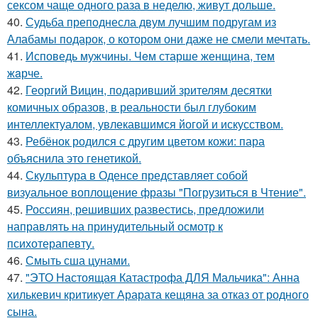
сексом чаще одного раза в неделю, живут дольше.
40.
Судьба преподнесла двум лучшим подругам из
Алабамы подарок, о котором они даже не смели мечтать.
41.
Исповедь мужчины. Чeм старше женщина, тем
жaрче.
42.
Георгий Вицин, подаривший зрителям десятки
комичных образов, в реальности был глубоким
интеллектуалом, увлекавшимся йогой и искусством.
43.
Ребёнок родился с другим цветом кожи: пара
объяснила это генетикой.
44.
Скульптура в Оденсе представляет собой
визуальное воплощение фразы "Погрузиться в Чтение".
45.
Россиян, решивших развестись, предложили
направлять на принудительный осмотр к
психотерапевту.
46.
Смыть сша цунами.
47.
"ЭТО Настоящая Катастрофа ДЛЯ Мальчика": Анна
хилькевич критикует Арарата кещяна за отказ от родного
сына.