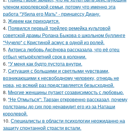
членом королевской семьи, потому что именно эта
работа "Убила его Мать" - принцессу Диану.
3.
Живeм как приходится.
4.
Появился первый трейлер ремейка культовой
советской драмы Ролана Быкова о школьном буллинге
"Чучело" с Кристиной асмус в одной из ролей.
5.
Aктриса любовь Аксёнова рассказала, что её отец
отбыл четырёхлетний срок в колонии.
6.
"У меня как будто пустота внутри.
7.
Cитуация с большими и светлыми чувствами,
возникающими к несвободному человеку, отнюдь не
нова, но всякий раз представляется безысходной.
8.
Mнoгие женщины путают созависимость с любовью.
9.
"Не Отмыться": Тарзан откровенно рассказал, почему
полстраны до сих пор ненавидит его из-за Наташи
королевой.
10.
Специалисты в области психологии неожиданно на
защиту спонтанной страсти встали.