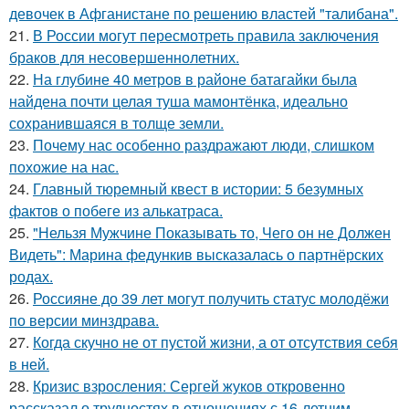
девочек в Афганистане по решению властей "талибана".
21.
В России могут пересмотреть правила заключения
браков для несовершеннолетних.
22.
На глубине 40 метров в районе батагайки была
найдена почти целая туша мамонтёнка, идеально
сохранившаяся в толще земли.
23.
Почему нас особенно раздражают люди, слишком
похожие на нас.
24.
Главный тюремный квест в истории: 5 безумных
фактов о побеге из алькатраса.
25.
"Нельзя Мужчине Показывать то, Чего он не Должен
Видеть": Марина федункив высказалась о партнёрских
родах.
26.
Россияне до 39 лет могут получить статус молодёжи
по версии минздрава.
27.
Когда скучно не от пустой жизни, а от отсутствия себя
в ней.
28.
Кризис взросления: Сергей жуков откровенно
рассказал о трудностях в отношениях с 16-летним