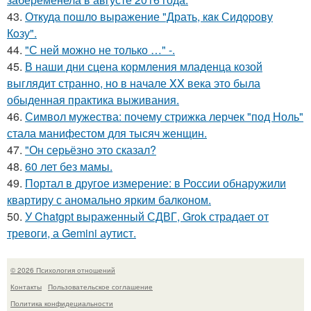
43.
Откуда пошло выражение "Драть, кaк Сидopoву
Кoзу".
44.
"С ней можно не только …" -.
45.
В наши дни сцена кормления младенца козой
выглядит странно, но в начале XX века это была
обыденная практика выживания.
46.
Символ мужества: почему стрижка лерчек "под Ноль"
стала манифестом для тысяч женщин.
47.
"Он серьёзно это сказал?
48.
60 лет без мамы.
49.
Портал в другое измерение: в России обнаружили
квартиру с аномально ярким балконом.
50.
У Chatgpt выраженный СДВГ, Grok страдает от
тревоги, а Gemini аутист.
© 2026 Психология отношений
Контакты
Пользовательское соглашение
Политика конфидециальности