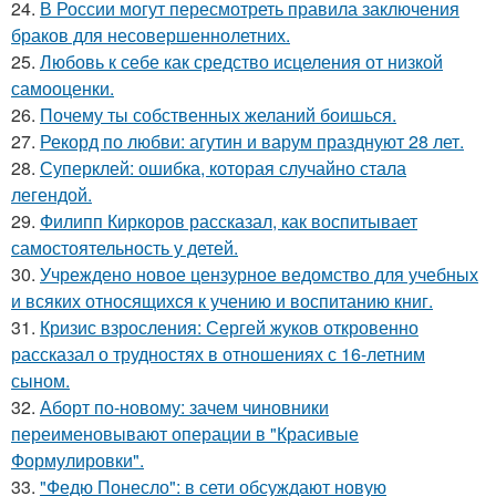
24.
В России могут пересмотреть правила заключения
браков для несовершеннолетних.
25.
Любовь к себе как средство исцеления от низкой
самооценки.
26.
Почему ты собственных желаний боишься.
27.
Рекорд по любви: агутин и варум празднуют 28 лет.
28.
Суперклей: ошибка, которая случайно стала
легендой.
29.
Филипп Киркоров рассказал, как воспитывает
самостоятельность у детей.
30.
Учреждено новое цензурное ведомство для учебных
и всяких относящихся к учению и воспитанию книг.
31.
Кризис взросления: Сергей жуков откровенно
рассказал о трудностях в отношениях с 16-летним
сыном.
32.
Аборт по-новому: зачем чиновники
переименовывают операции в "Красивые
Формулировки".
33.
"Федю Понесло": в сети обсуждают новую