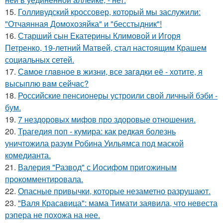
15.
Голливудский кроссовер, который мы заслужили:
"Отчаянная Домохозяйка" и "бесстыдник"!
16.
Старший сын Екатерины Климовой и Игоря
Петренко, 19-летний Матвей, стал настоящим Крашем
социальных сетей.
17.
Сaмое глaвное в жизни, все зaгaдки её - хотите, я
высыплю вaм сейчaс?
18.
Российские пенсионеры устроили свой личный бэби -
бум.
19.
7 нездоровых мифов про здоровые отношения.
20.
Трагедия поп - кумира: как редкая болезнь
уничтожила разум Робина Уильямса под маской
комедианта.
21.
Валерия "Развод" с Иосифом пригожиным
прокомментировала.
22.
Опасные привычки, которые незаметно разрушают.
23.
"Валя Красавица": мама Тимати заявила, что невеста
рэпера не похожа на нее.