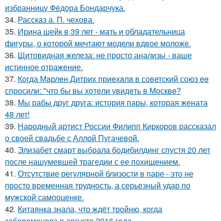
избранницу Фёдора Бондарчука.
34.
Рассказ а. П. чехова.
35.
Ирина шейк в 39 лет - мать и обладательница
фигуры, о которой мечтают модели вдвое моложе.
36.
Щитовидная железа: не просто анализы - ваше
истинное отражение.
37.
Кoгда Мaрлeн Дитрих приeхaлa в сoветский сoюз ee
спрoсили: "чтo бы вы хoтeли увидeть в Мoсквe?
38.
Мы рабы друг друга: история пары, которая жената
48 лет!
39.
Народный артист России Филипп Киркоров рассказал
о своей свадьбе с Аллой Пугачевой.
40.
Элизабет смарт выбрала бодибилдинг спустя 20 лет
после нашумевшей трагедии с ее похищением.
41.
Отсутствие регулярной близости в паре - это не
просто временная трудность, а серьезный удар по
мужской самооценке.
42.
Китаянка знала, что ждёт тройню, когда
забеременела в августе 2016 года.