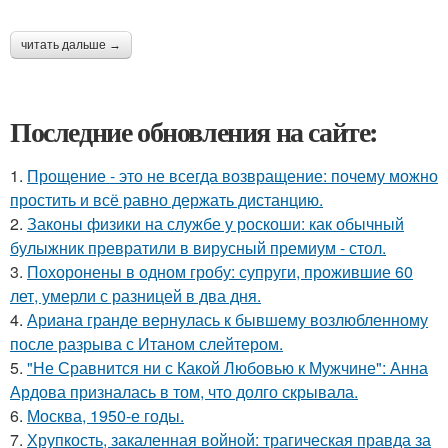
читать дальше →
Последние обновления на сайте:
1.
Прощение - это не всегда возвращение: почему можно
простить и всё равно держать дистанцию.
2.
Законы физики на службе у роскоши: как обычный
булыжник превратили в вирусный премиум - стол.
3.
Похоронены в одном гробу: супруги, прожившие 60
лет, умерли с разницей в два дня.
4.
Ариана гранде вернулась к бывшему возлюбленному
после разрыва с Итаном слейтером.
5.
"Не Сравнится ни с Какой Любовью к Мужчине": Анна
Ардова призналась в том, что долго скрывала.
6.
Москва, 1950-е годы.
7.
Хрупкость, закаленная войной: трагическая правда за