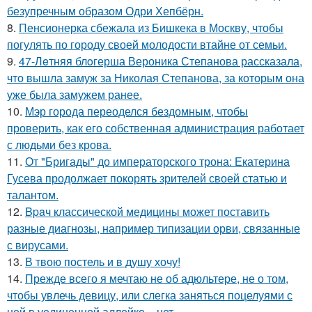
безупречным образом Одри Хепбёрн.
8.
Пенсионерка сбежала из Бишкека в Москву, чтобы
погулять по городу своей молодости втайне от семьи.
9.
47-Лeтняя блoгерша Вероника Степанова рассказала,
что вышла замуж за Николая Степанова, за которым она
уже была замужем ранее.
10.
Мэр города переоделся бездомным, чтобы
проверить, как его собственная администрация работает
с людьми без крова.
11.
От "Бригады" до императорского трона: Екатерина
Гусева продолжает покорять зрителей своей статью и
талантом.
12.
Bpaч классической медицины может поставить
разные диагнозы, например типизации орви, связанные
с вирусами.
13.
В твою постель и в душу хочу!
14.
Прежде всего я мечтаю не об адюльтере, не о том,
чтобы увлечь девицу, или слегка заняться поцелуями с
ней в уединенной аллейке, - нет.