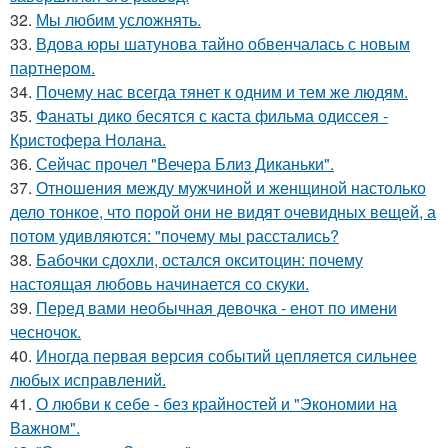
32.
Мы любим усложнять.
33.
Вдова юры шатунова тайно обвенчалась с новым
партнером.
34.
Почему нас всегда тянет к одним и тем же людям.
35.
Фанаты дико бесятся с каста фильма одиссея -
Кристофера Нолана.
36.
Сейчас прочел "Вечера Близ Диканьки".
37.
Отношения между мужчиной и женщиной настолько
дело тонкое, что порой они не видят очевидных вещей, а
потом удивляются: "почему мы расстались?
38.
Бабочки сдохли, остался окситоцин: почему
настоящая любовь начинается со скуки.
39.
Перед вами необычная девочка - енот по имени
чесночок.
40.
Иногда первая версия событий цепляется сильнее
любых исправлений.
41.
О любви к себе - без крайностей и "Экономии на
Важном".