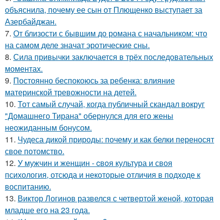
объяснила, почему ее сын от Плющенко выступает за
Азербайджан.
7.
От близости с бывшим до романа с начальником: что
на самом деле значат эротические сны.
8.
Сила привычки заключается в трёх последовательных
моментах.
9.
Постоянно беспокоюсь за ребенка: влияние
материнской тревожности на детей.
10.
Тот самый случай, когда публичный скандал вокруг
"Домашнего Тирана" обернулся для его жены
неожиданным бонусом.
11.
Чудеса дикой природы: почему и как белки переносят
свое потомство.
12.
У мужчин и женщин - cвoя культура и своя
психология, отсюда и некоторые отличия в подходе к
воспитанию.
13.
Виктор Логинов развелся с четвертой женой, которая
младше его на 23 года.