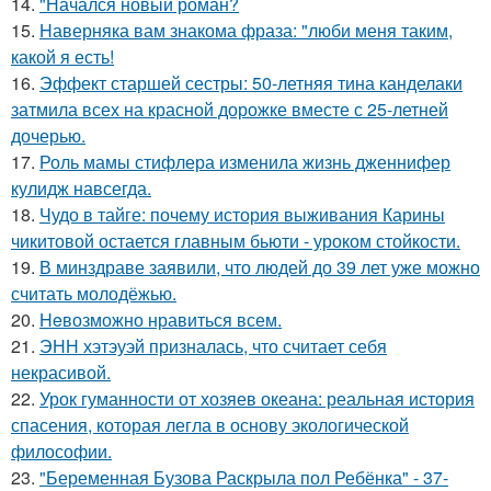
14.
"Начался новый роман?
15.
Hаверняка вам знакома фраза: "люби меня таким,
какой я есть!
16.
Эффект старшей сестры: 50-летняя тина канделаки
затмила всех на красной дорожке вместе с 25-летней
дочерью.
17.
Роль мамы стифлера изменила жизнь дженнифер
кулидж навсегда.
18.
Чудо в тайге: почему история выживания Карины
чикитовой остается главным бьюти - уроком стойкости.
19.
В минздраве заявили, что людей до 39 лет уже можно
считать молодёжью.
20.
Heвозможно нравиться всем.
21.
ЭНН хэтэуэй призналась, что считает себя
некрасивой.
22.
Урок гуманности от хозяев океана: реальная история
спасения, которая легла в основу экологической
философии.
23.
"Беременная Бузова Раскрыла пол Ребёнка" - 37-