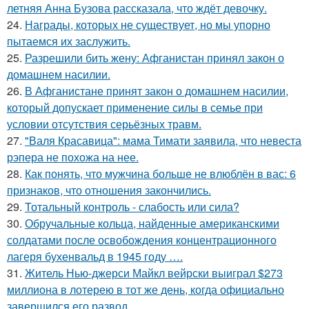
летняя Анна Бузова рассказала, что ждёт девочку.
24.
Награды, которых не существует, но мы упорно
пытаемся их заслужить.
25.
Разрешили бить жену: Афганистан принял закон о
домашнем насилии.
26.
В Афганистане принят закон о домашнем насилии,
который допускает применение силы в семье при
условии отсутствия серьёзных травм.
27.
"Валя Красавица": мама Тимати заявила, что невеста
рэпера не похожа на нее.
28.
Как понять, что мужчина больше не влюблён в вас: 6
признаков, что отношения закончились.
29.
Тотальный контроль - слабость или сила?
30.
Обручальные кольца, найденные американскими
солдатами после освобождения концентрационного
лагеря бухенвальд в 1945 году ….
31.
Житель Нью-джерси Майкл вейрски выиграл $273
миллиона в лотерею в тот же день, когда официально
завершился его развод.