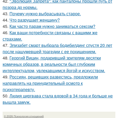
42.
"Эволюция Запрета": как панталоны прошли путь от
позора до нормы.
43.
Почему нужно выбрасывать старое.
44.
Что разрушает женщину?
45.
Как часто парам нужно заниматься сексом?
46.
Как ваши потребности связаны с вашими же
страхами.
47.
Элизабет смарт выбрала бодибилдинг спустя 20 лет
после нашумевшей трагедии с ее похищением.
48.
Георгий Вицин, подаривший зрителям десятки
комичных образов, в реальности был глубоким
интеллектуалом, увлекавшимся йогой и искусством.
49.
Россиян, решивших развестись, предложили
направлять на принудительный осмотр к
психотерапевту.
50.
Лидия циргвава стала вдовой в 34 года и больше не
вышла замуж.
© 2026 Психология отношений