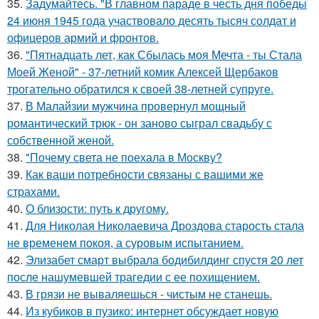
35.
Задумайтесь. "В главном параде в честь дня победы
24 июня 1945 года участвовало десять тысяч солдат и
офицеров армий и фронтов.
36.
"Пятнадцать лет, как Сбылась моя Мечта - ты Стала
Моей Женой" - 37-летний комик Алексей Щербаков
трогательно обратился к своей 38-летней супруге.
37.
В Малайзии мужчина провернул мощный
романтический трюк - он заново сыграл свадьбу с
собственной женой.
38.
"Почему света не поехала в Москву?
39.
Как ваши потребности связаны с вашими же
страхами.
40.
О близости: путь к другому.
41.
Для Николая Николаевича Дроздова старость стала
не временем покоя, а суровым испытанием.
42.
Элизабет смарт выбрала бодибилдинг спустя 20 лет
после нашумевшей трагедии с ее похищением.
43.
В грязи не вываляешься - чистым не станешь.
44.
Из кубиков в пузико: интернет обсуждает новую