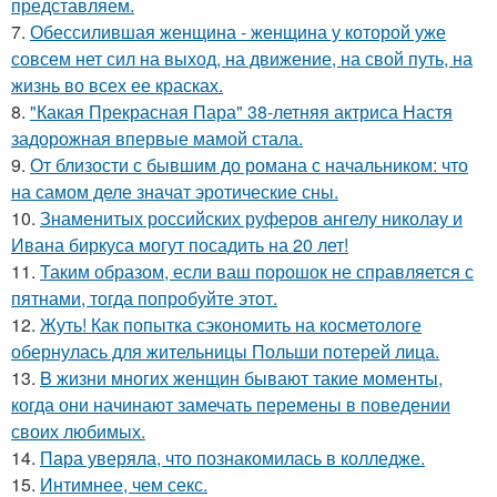
представляем.
7.
Обессилившая женщина - женщина у которой уже
совсем нет сил на выход, на движение, на свой путь, на
жизнь во всех ее красках.
8.
"Какая Прекрасная Пара" 38-летняя актриса Настя
задорожная впервые мамой стала.
9.
От близости с бывшим до романа с начальником: что
на самом деле значат эротические сны.
10.
Знаменитых российских руферов ангелу николау и
Ивана биркуса могут посадить на 20 лет!
11.
Таким образом, если ваш порошок не справляется с
пятнами, тогда попробуйте этот.
12.
Жуть! Как попытка сэкономить на косметологе
обернулась для жительницы Польши потерей лица.
13.
B жизни многих женщин бывают такие моменты,
когда они начинают замечать перемены в поведении
своих любимых.
14.
Пара уверяла, что познакомилась в колледже.
15.
Интимнее, чем секс.