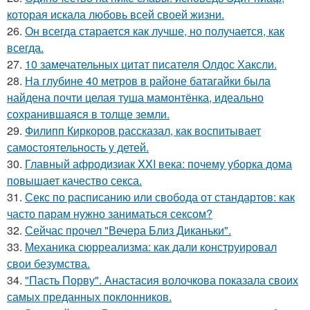
которая искала любовь всей своей жизни.
26.
Он всегда старается как лучше, но получается, как
всегда.
27.
10 замечательных цитат писателя Олдос Хаксли.
28.
На глубине 40 метров в районе батагайки была
найдена почти целая туша мамонтёнка, идеально
сохранившаяся в толще земли.
29.
Филипп Киркоров рассказал, как воспитывает
самостоятельность у детей.
30.
Главный афродизиак XXI века: почему уборка дома
повышает качество секса.
31.
Секс по расписанию или свобода от стандартов: как
часто парам нужно заниматься сексом?
32.
Сейчас прочел "Вечера Близ Диканьки".
33.
Механика сюрреализма: как дали конструировал
свои безумства.
34.
"Пасть Порву". Анастасия волочкова показала своих
самых преданных поклонников.