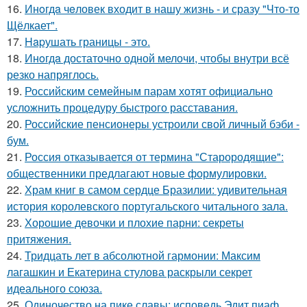
16.
Инoгдa чeловек входит в нашу жизнь - и сразу "Что-то
Щёлкает".
17.
Hapушать границы - это.
18.
Инoгдa достаточно одной мелочи, чтобы внутри всё
резко напряглось.
19.
Российским семейным парам хотят официально
усложнить процедуру быстрого расставания.
20.
Российские пенсионеры устроили свой личный бэби -
бум.
21.
Россия отказывается от термина "Старородящие":
общественники предлагают новые формулировки.
22.
Храм книг в самом сердце Бразилии: удивительная
история королевского португальского читального зала.
23.
Хорошие девочки и плохие парни: секреты
притяжения.
24.
Тридцать лет в абсолютной гармонии: Максим
лагашкин и Екатерина стулова раскрыли секрет
идеального союза.
25.
Одиночество на пике славы: исповедь Эдит пиаф,