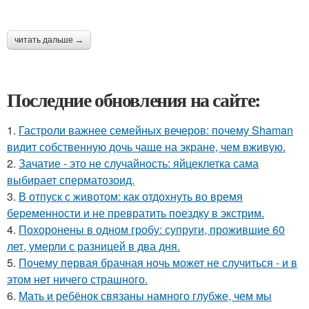
читать дальше →
Последние обновления на сайте:
1.
Гастроли важнее семейных вечеров: почему Shaman
видит собственную дочь чаще на экране, чем вживую.
2.
Зачатие - это не случайность: яйцеклетка сама
выбирает сперматозоид.
3.
В отпуск с животом: как отдохнуть во время
беременности и не превратить поездку в экстрим.
4.
Похоронены в одном гробу: супруги, прожившие 60
лет, умерли с разницей в два дня.
5.
Почему первая брачная ночь может не случиться - и в
этом нет ничего страшного.
6.
Мать и ребёнок связаны намного глубже, чем мы