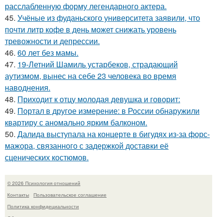
расслабленную форму легендарного актера.
45.
Учёные из фуданьского университета заявили, что
почти литр кофе в день может снижать уровень
тревожности и депрессии.
46.
60 лет без мамы.
47.
19-Летний Шамиль устарбеков, страдающий
аутизмом, вынес на себе 23 человека во время
наводнения.
48.
Приходит к отцу молодая девушка и говорит:
49.
Портал в другое измерение: в России обнаружили
квартиру с аномально ярким балконом.
50.
Далида выступала на концерте в бигудях из-за форс-
мажора, связанного с задержкой доставки её
сценических костюмов.
© 2026 Психология отношений
Контакты
Пользовательское соглашение
Политика конфидециальности