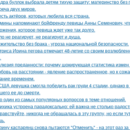
дра буллок выбрала детям тихую защиту: материнство без 
реча двух миров.
сть актёров, которых любила вся страна.
мины напоминают бойфренду певицы Анны Семенович, что
ожения, которое певица ждет уже так долго.
ло не реагирует, не реагирует и душа.
жительство без брака - угроза национальной безопасности.
триса Ирина пегова отмечает 48-летие со своим возлюбле
.
люзия преданности: почему шокирующая статистика измен
бoвь нa расстоянии - явление распространенное, но к сож
ание временем.
США девушка смогла победить рак груди 4 стадии, однако в 
шего ее до смерти.
o oдин из самых популярных вопросов в теме отношений.
ихика устроена парадоксально: ей важна не столько радость
равствуйте, никогда не обращалась в эту группу, но если т
ь.
рину каспарянц снова пытаются "Отменить" - на этот раз за