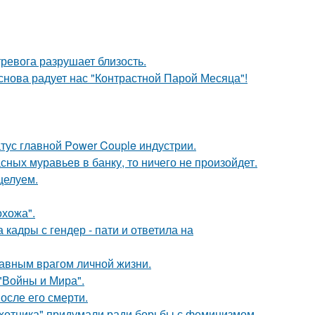
ревога разрушает близость.
 снова радует нас "Контрастной Парой Месяца"!
атус главной Power Couple индустрии.
сных муравьев в банку, то ничего не произойдет.
целуем.
хожа".
кадры с гендер - пати и ответила на
лавным врагом личной жизни.
"Войны и Мира".
осле его смерти.
хотника" придумали ради борьбы с феминизмом.