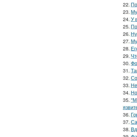
22.
По
23.
Му
24.
У 
25.
По
26.
Ну
27.
Му
28.
Ег
29.
Чт
30.
Фо
31.
Та
32.
Со
33.
Не
34.
Но
35.
"М
язвит
36.
Го
37.
Са
38.
Вд
39.
Фа