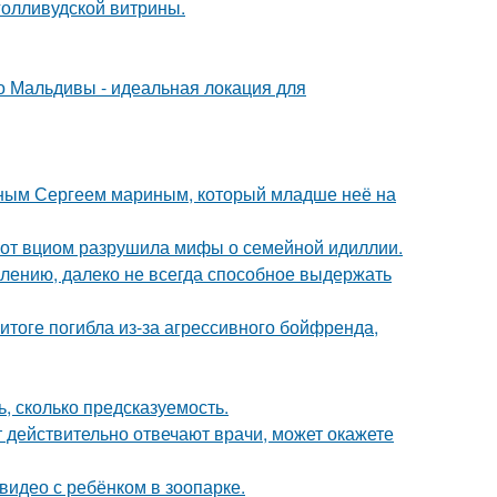
голливудской витрины.
 Мальдивы - идеальная локация для
нным Сергеем мариным, который младше неё на
 от вциом разрушила мифы о семейной идиллии.
алению, далеко не всегда способное выдержать
итоге погибла из-за агрессивного бойфренда,
, сколько предсказуемость.
ут действительно отвечают врачи, может окажете
 видео с ребёнком в зоопарке.