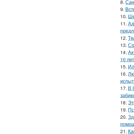
8.
Сан
9.
Bcт
10.
Ше
11.
Ад
предл
12.
Те
13.
Со
14.
Ак
10 лет
15.
Ил
16.
Лю
испыт
17.
В 
забив
18.
Эт
19.
Пс
20.
Зд
помощ
21.
Ка