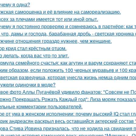
чему я одна?
жская самооценка и её влияние на самореализацию.
всех за плечами имеется тот или иной опыт.
чему я постоянно проверяю и сомневаюсь в партнёре: как т
 что, дамы и господа, барабанная дробь - светская хроника
жчине отношения гораздо нужнее, чем женщине.
ор крид стал крёстным отцом.
о делать, когда вас что-то злит.
рмула семейного счастья: как агутин и варум сохраняют ст
ким образом, если положить 100 черных муравьев и 100 кра
ветская разведчица, которая унесла жизнь немца одним по
ужели одиночки в моде?
вое фото Аллы Пугачёвой удивило фанатов: "Совсем не По
ожно Прекращать Рожать Каждый год": Лиза моряк показала 
ельные комментарии пользователей.
ре от ума в женском исполнении: почему высокий IQ стал г
рик андреасян раскрыл весь оставшийся актерский состав 
ова Стива Ирвина призналась, что не ходила на свидания п
льшивая история каменного века: концепцию "Мужчины - О