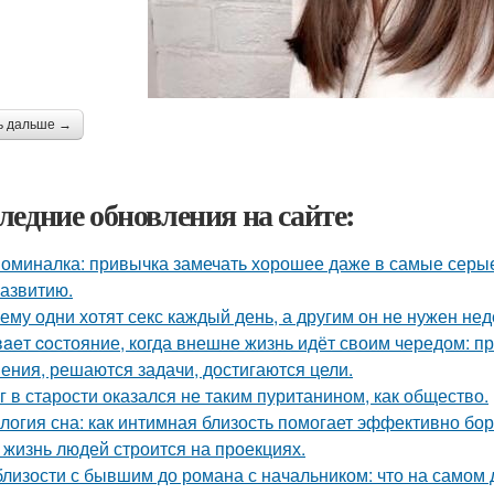
ь дальше →
ледние обновления на сайте:
оминалка: привычка замечать хорошее даже в самые серые д
азвитию.
ему одни хотят секс каждый день, а другим он не нужен не
aeт coстояние, когда внешне жизнь идёт своим чередом: пр
ения, решаются задачи, достигаются цели.
г в старости оказался не таким пуританином, как общество.
логия сна: как интимная близость помогает эффективно бор
 жизнь людей строится на проекциях.
близости с бывшим до романа с начальником: что на самом 