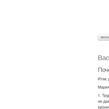
читат
Вас
Поч
Итак,
Мария
1. Тр
не да
хрони