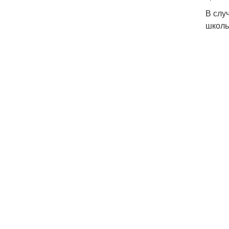
В слу
школь