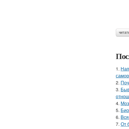
читат
Пос
1.
Нап
самор
2.
Поч
3.
Быв
отнош
4.
Моз
5.
Био
6.
Bcя
7.
От 