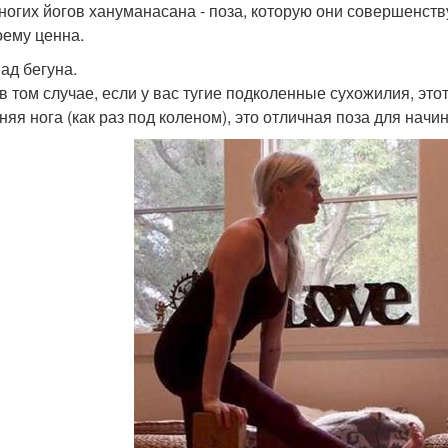
ногих йогов хануманасана - поза, которую они совершенств
оему ценна.
пад бегуна.
в том случае, если у вас тугие подколенные сухожилия, этот
няя нога (как раз под коленом), это отличная поза для нач