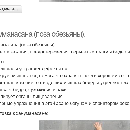
ь дальше →
уманасана (поза обезьяны).
анасана (поза обезьяны).
вопоказания, предостережения: серьезные травмы бедер и
кт:
 ишиас и устраняет дефекты ног.
ирует мышцы ног, помогает сохранять ноги в хорошем сост
ет напряжение в отводящих мышцах бедер и укрепляет их.
ивает бедра, сухожилия и пахи.
лирует органы пищеварения.
ярные упражнения в этой асане бегунам и спринтерам рек
товка к хануманасане: