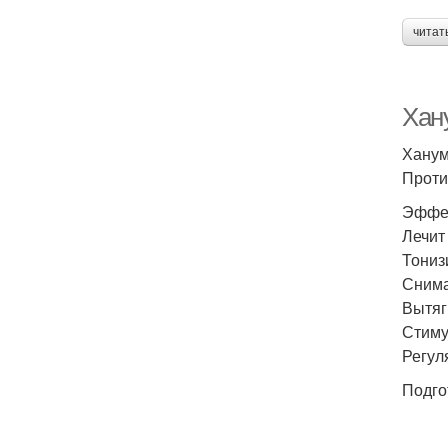
читат
Хан
Ханум
Проти
Эффе
Лечит
Тониз
Снима
Вытяг
Стиму
Регул
Подго