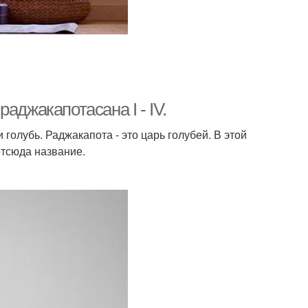
аджакапотасана I - IV.
ли голубь. Раджакапота - это царь голубей. В этой
отсюда название.