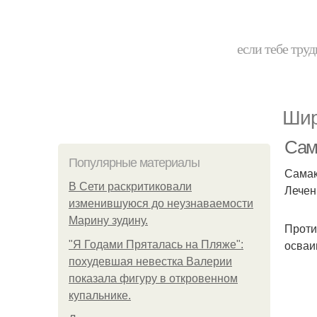
если тебе труд
Шир
Сама
Популярные материалы
Самак
В Сети раскритиковали
Лечен
изменившуюся до неузнаваемости
Марину зудину.
Проти
осваи
"Я Годами Пряталась на Пляже":
похудевшая невестка Валерии
показала фигуру в откровенном
купальнике.