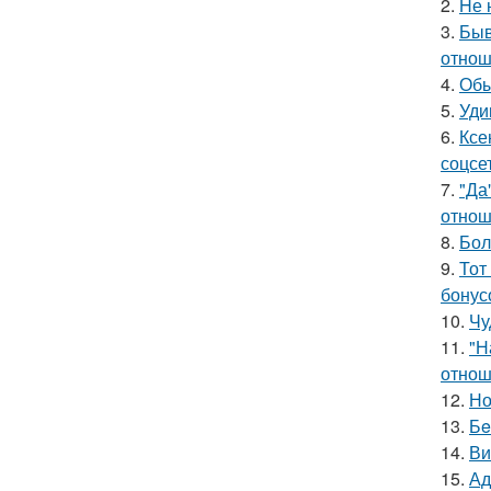
2.
Hе 
3.
Быв
отнош
4.
Обы
5.
Уди
6.
Ксе
соцсе
7.
"Да
отнош
8.
Бол
9.
Тот
бонус
10.
Чу
11.
"Н
отнош
12.
Но
13.
Бe
14.
Ви
15.
Ад