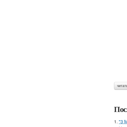
читат
Пос
1.
"3 