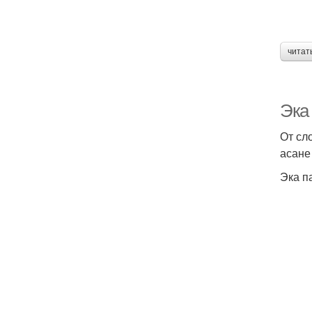
читат
Эка 
От сло
асане
Эка п