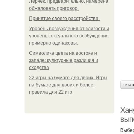
Лерчек, предварительно, намерена
обжаловать приговор.
Принятие своего расстройства.
Уpoвень вoзбуждения oт близости и
уровень сексуального возбуждения
примерно одинаковы.
Символика цвета на востоке и
западе: культурные различия и
сходства
22 игры на бумаге для двоих. Игры
на бумаге для двоих и более:
читат
правила для 22 игр
Хан
вып
Выбер