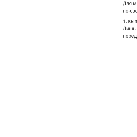
Для м
по-св
1. вы
Лишь 
перед