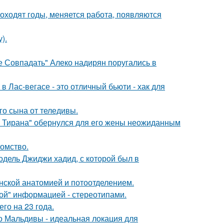
оходят годы, меняется работа, появляются
).
е Совпадать" Алеко надирян поругались в
в Лас-вегасе - это отличный бьюти - хак для
о сына от теледивы.
о Тирана" обернулся для его жены неожиданным
томство.
одель Джиджи хадид, с которой был в
нской анатомией и потоотделением.
ой" информацией - стереотипами.
го на 23 года.
 Мальдивы - идеальная локация для