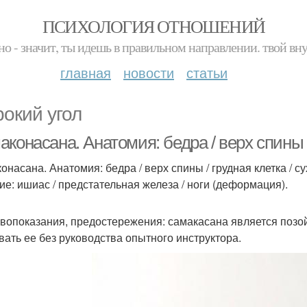
ПСИХОЛОГИЯ ОТНОШЕНИЙ
но - значит, ты идешь в правильном направлении. твой вн
главная
новости
статьи
окий угол
конасана. Анатомия: бедра / верх спины /
онасана. Анатомия: бедра / верх спины / грудная клетка / с
ие: ишиас / предстательная железа / ноги (деформация).
вопоказания, предостережения: самакасана является позой
вать ее без руководства опытного инструктора.