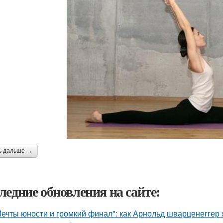
ь дальше →
ледние обновления на сайте:
Мечты юности и громкий финал": как Арнольд шварценеггер