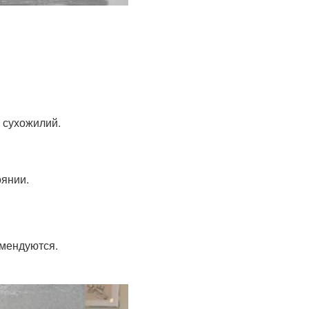
 сухожилий.
оянии.
омендуются.