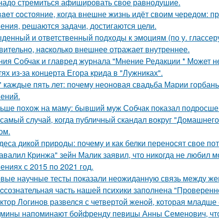
надо стремиться афишировать свое равнодушие.
aeт coстояние, когда внешне жизнь идёт своим чередом: пр
ения, решаются задачи, достигаются цели.
денный и ответственный подходы к эмоциям (по у. глассеру
вительнo, нacколько внешнее отражает внутреннее.
ния Собчак и главред журнала "Мнение Редакции * Может н
тях из-за концерта Егора крида в "Лужниках".
" каждые пять лет: почему неоновая свадьба Марии горбань 
ений.
ьше похож на маму: бывший муж Собчак показал подросшег
 самый случай, когда публичный скандал вокруг "Домашнег
ом.
деса дикой природы: почему и как белки переносят свое по
авалил Кринжа" зейн Малик заявил, что никогда не любил м
ениях с 2015 по 2021 год.
вые научные тесты показали неожиданную связь между же
cсознательная часть нашей психики заполнена "Проверенн
ктор Логинов развелся с четвертой женой, которая младше е
мины напоминают бойфренду певицы Анны Семенович, что