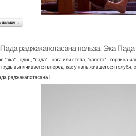
ь дальше →
Пада раджакапотасана польза. Эка Пада р
в "эка" - один, "пада" - нога или стопа, "капота" - горлица и
 грудь выпячивается вперед, как у напыжившегося голубя, 
ада раджакапотасана I.