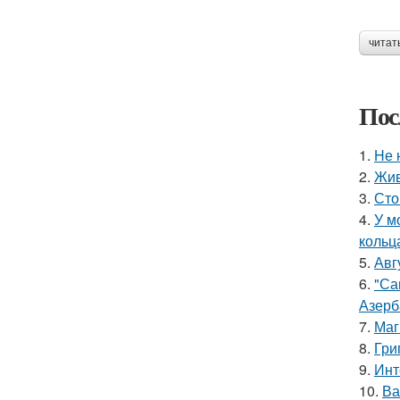
читат
Пос
1.
Hе 
2.
Жив
3.
Сто
4.
У м
кольц
5.
Авг
6.
"Са
Азерб
7.
Маг
8.
Гри
9.
Инт
10.
Ва