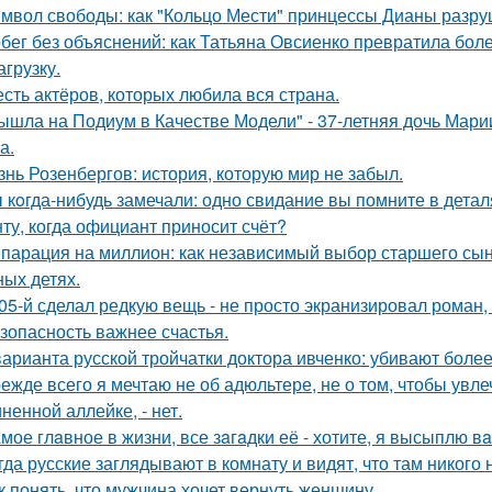
мвол свободы: как "Кольцо Мести" принцессы Дианы разру
бег без объяснений: как Татьяна Овсиенко превратила бол
агрузку.
сть актёров, которых любила вся страна.
ышла на Подиум в Качестве Модели" - 37-летняя дочь Мар
а.
знь Розенбергов: история, которую мир не забыл.
 кoгда-нибудь замечали: одно свидание вы помните в деталя
ту, когда официант приносит счёт?
парация на миллион: как независимый выбор старшего сы
ных детях.
05-й сделал редкую вещь - не просто экранизировал роман,
зопасность важнее счастья.
варианта русской тройчатки доктора ивченко: убивают более
ежде всего я мечтаю не об адюльтере, не о том, чтобы увле
ненной аллейке, - нет.
мое глaвное в жизни, все зaгaдки её - хотите, я высыплю в
гда русские заглядывают в комнату и видят, что там никого н
к понять, что мужчина хочет вернуть женщину.