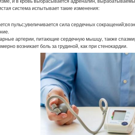
изме, и в кровь выбрасывается адреналин, вырабатываемы
истая система испытывает такие изменения:
ется пульс;увеличивается сила сердечных сокращений;воз
ние.
арные артерии, питающие сердечную мышцу, также спазмиру
омерно возникает боль за грудиной, как при стенокардии.