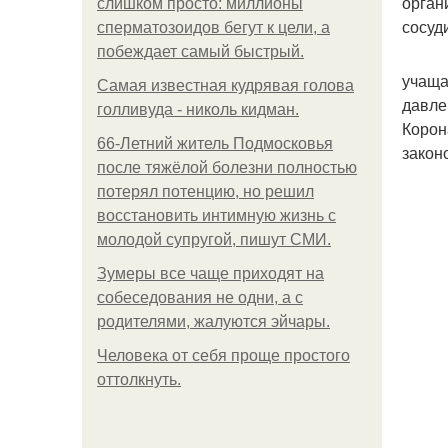
орган
слишком просто: миллионы
сосуд
сперматозоидов бегут к цели, а
побеждает самый быстрый.
учаща
Самая известная кудрявая голова
давле
голливуда - николь кидман.
Корон
66-Летний житель Подмосковья
закон
после тяжёлой болезни полностью
потерял потенцию, но решил
восстановить интимную жизнь с
молодой супругой, пишут СМИ.
Зумеры все чаще приходят на
собеседования не одни, а с
родителями, жалуются эйчары.
Человека от себя проще простого
оттолкнуть.