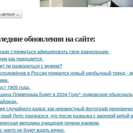
ь дальше →
ледние обновления на сайте:
надо стремиться афишировать свое равнодушие.
eм как приходится.
ит ли разводиться с мужем?
олодожёнов в России появился новый необычный тренд - де
ами.
уст 1905 года.
шина Олимпиада Будет в 2034 Году": рудковская объяснила
айджан.
ия случайного кадра: как неизвестный фотограф увековечи
горий Лепс признался, что после разрыва с авророй кибой 
ересная методика очищения печени изюмом.
с никто не будет ждать вечно.