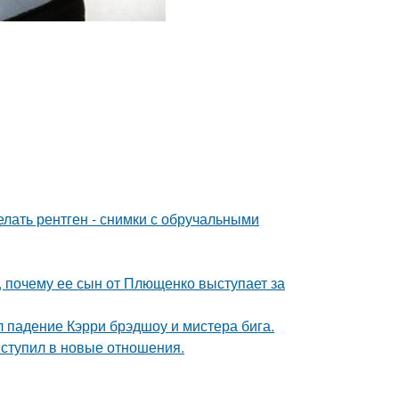
лать рентген - снимки с обручальными
, почему ее сын от Плющенко выступает за
л падение Кэрри брэдшоу и мистера бига.
вступил в новые отношения.