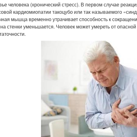
вье человека (хронический стресс). В первом случае реакц
совой кардиомиопатии такоцубо или так называемого «синд
чная мышца временно утрачивает способность к сокращени
на стенки уменьшается. Человек может умереть от опасной
таточности.