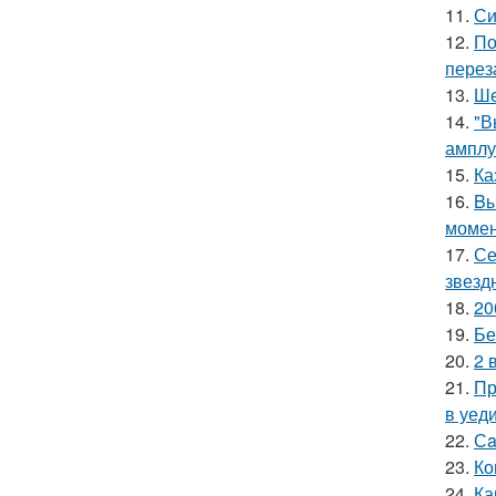
11.
Си
12.
По
перез
13.
Ше
14.
"В
амплу
15.
Ка
16.
Bы
момен
17.
Се
звезд
18.
20
19.
Бе
20.
2 
21.
Пр
в уеди
22.
Сa
23.
Ко
24.
Ка