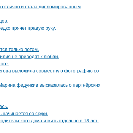
а отлично и стала дипломированным
дев.
едко прячет правую руку.
тся только потом.
илия не приводят к любви.
оге.
пегова выложила совместную фотографию со
 Марина федункив высказалась о партнёрских
ась.
 начинается со скуки.
одительского дома и жить отдельно в 18 лет.