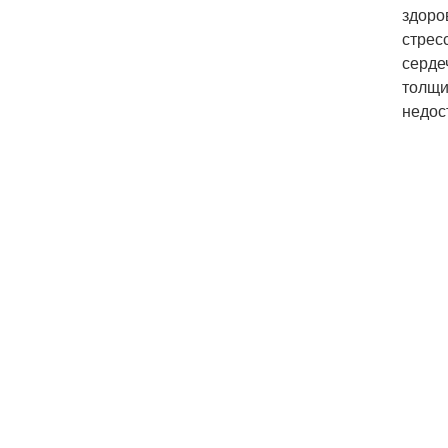
здоро
стрес
серде
толщи
недос