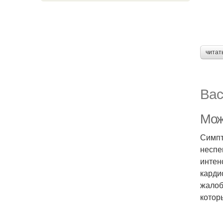
читат
Вас
Мож
Симпт
неспе
интен
карди
жалоб
котор