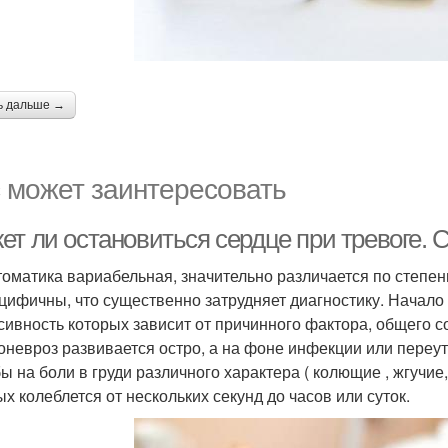
ь дальше →
 может заинтересовать
ет ли остановиться сердце при тревоге.
оматика вариабельная, значительно различается по степе
цифичны, что существенно затрудняет диагностику. Начало
сивность которых зависит от причинного фактора, общего с
оневроз развивается остро, а на фоне инфекции или пере
ы на боли в груди различного характера ( колющие , жгучи
ых колеблется от нескольких секунд до часов или суток.