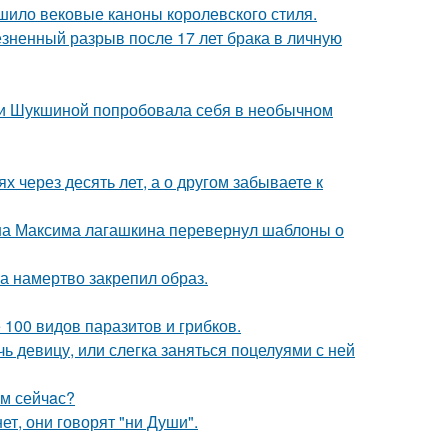
шило вековые каноны королевского стиля.
езненный разрыв после 17 лет брака в личную
ии Шукшиной попробовала себя в необычном
х через десять лет, а о другом забываете к
на Максима лагашкина перевернул шаблоны о
 а намертво закрепил образ.
 100 видов паразитов и грибков.
чь девицу, или слегка заняться поцелуями с ней
aм сейчaс?
ет, они говорят "ни Души".