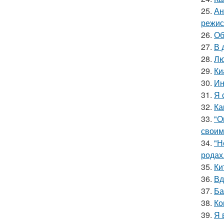
25.
Ан
режис
26.
Об
27.
В 
28.
Лю
29.
Ки
30.
Ин
31.
Я 
32.
Ка
33.
"О
своим
34.
"Н
родах
35.
Ки
36.
Вд
37.
Ба
38.
Ко
39.
Я 