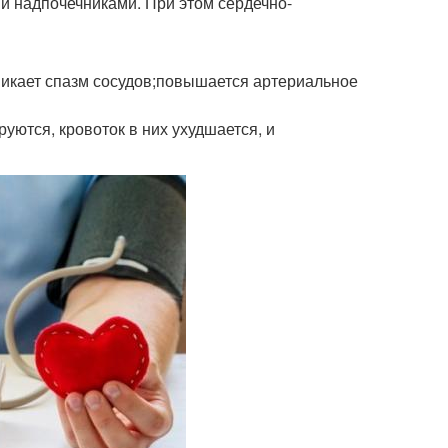
й надпочечниками. При этом сердечно-
никает спазм сосудов;повышается артериальное
ются, кровоток в них ухудшается, и