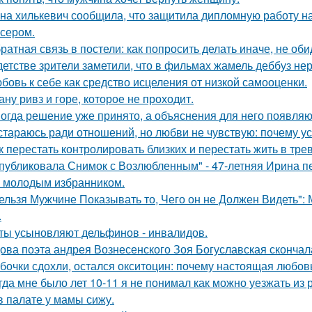
на хилькевич сообщила, что защитила дипломную работу н
сером.
ратная связь в постели: как попросить делать иначе, не оби
детстве зрители заметили, что в фильмах жамель деббуз нер
бовь к себе как средство исцеления от низкой самооценки.
ану ривз и горе, которое не проходит.
огда решение уже принято, а объяснения для него появляю
стараюсь ради отношений, но любви не чувствую: почему ус
к перестать контролировать близких и перестать жить в трев
публиковала Снимок с Возлюбленным" - 47-летняя Ирина 
 молодым избранником.
ельзя Мужчине Показывать то, Чего он не Должен Видеть":
.
ты усыновляют дельфинов - инвалидов.
ова поэта андрея Вознесенского Зоя Богуславская скончал
бочки сдохли, остался окситоцин: почему настоящая любовь
гда мне было лет 10-11 я не понимал как можно уезжать из р
в палате у мамы сижу.