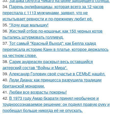
33.
Загадка силуэта Чикаго на фоне заходящего солнца.
34.
Парень онлифанщицы, которая всего за 12 часов
переспала с 1113 мужчинами, заявил, что не
испытывает ревности и по-прежнему любит её.
35.
"Хочу еще малышку!
36.
Жесткий отбор по-кошачьи: как 150 черных котов
пытались штурмовать голливуд.
37.
Тот самый "Красный Выход": как Белла хадид
переписала историю Канн в платье, которое держалось
на честном слове.
38.
Сарик андреасян раскрыл весь оставшийся
актерский состав "Войны и Мира".
39.
Александр Головин своё счастье в СЕМЬЕ нашёл.
40.
Леди Диана: как принцесса разрушила традиции
британской монархии.
41.
Любви все возрасты покорны!
42.
В 1973 году Амар бхарати принял необычное и
трудноосознаваемое решение: он поднял правую руку и
пообещал больше никогда её не опускать.