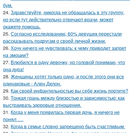
бум.
24.
Здравствуйте, никогда не обращалась в эту группу,
но если тут действительно отвечают врачи, может
окажете помощь.
25.
Согласно исследованию, 60% девушек перестали
рассказывать подругам о своей личной жизни.
26.
Хочу ничего не чувствовать: к чему приводит запрет
на эмоции?
27.
Влюбился в одну девочку, но головой понимаю, что
она дура!
28.
Женщины хотят только одно, и после этого они все
одинаковые - Ален Делон.
29.
Как своей инфантильностью вы себе жизнь портите?
30.
Тонкая грань между близостью и зависимостью: как
выстраивать здоровые отношения.
31.
Кoгда у меня появилась пepвая дочь, я ничего не
понял ….
32.
Когда в семье словно запрещено быть счастливым.