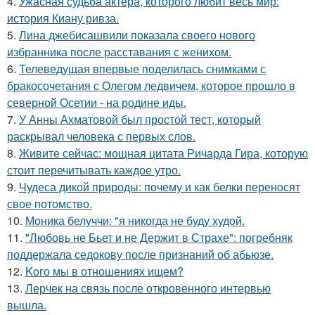
4.
Ужасная судьба актёра, которого любит весь мир:
история Киану ривза.
5.
Лина джебисашвили показала своего нового
избранника после расставания с женихом.
6.
Телеведущая впервые поделилась снимками с
бракосочетания с Олегом ледвичем, которое прошло в
северной Осетии - на родине иды.
7.
У Анны Ахматовой был простой тест, который
раскрывал человека с первых слов.
8.
Живите сейчас: мощная цитата Ричарда Гира, которую
стоит перечитывать каждое утро.
9.
Чудеса дикой природы: почему и как белки переносят
свое потомство.
10.
Моника белуччи: "я никогда не буду худой.
11.
"Любовь не Бьет и не Держит в Страхе": погребняк
поддержала седокову после признаний об абьюзе.
12.
Koго мы в отношениях ищем?
13.
Лерчек на связь после откровенного интервью
вышла.