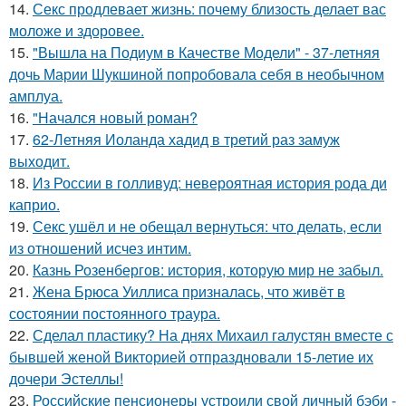
14.
Секс продлевает жизнь: почему близость делает вас
моложе и здоровее.
15.
"Вышла на Подиум в Качестве Модели" - 37-летняя
дочь Марии Шукшиной попробовала себя в необычном
амплуа.
16.
"Начался новый роман?
17.
62-Летняя Иоланда хадид в третий раз замуж
выходит.
18.
Из России в голливуд: невероятная история рода ди
каприо.
19.
Секс ушёл и не обещал вернуться: что делать, если
из отношений исчез интим.
20.
Казнь Розенбергов: история, которую мир не забыл.
21.
Жена Брюса Уиллиса призналась, что живёт в
состоянии постоянного траура.
22.
Сделал пластику? На днях Михаил галустян вместе с
бывшей женой Викторией отпраздновали 15-летие их
дочери Эстеллы!
23.
Российские пенсионеры устроили свой личный бэби -