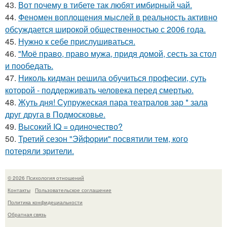
43.
Вот почему в тибете так любят имбирный чай.
44.
Феномен воплощения мыслей в реальность активно
обсуждается широкой общественностью с 2006 года.
45.
Нужно к себе прислушиваться.
46.
"Моё право, право мужа, придя домой, сесть за стол
и пообедать.
47.
Николь кидман решила обучиться професии, суть
которой - поддерживать человека перед смертью.
48.
Жуть дня! Супружеская пара театралов зар * зала
друг друга в Подмосковье.
49.
Высокий IQ = одиночество?
50.
Третий сезон "Эйфории" посвятили тем, кого
потеряли зрители.
© 2026 Психология отношений
Контакты
Пользовательское соглашение
Политика конфидециальности
Обратная связь