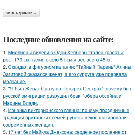
читать дальше →
Последние обновления на сайте:
1.
Миллионы видели в Одри Хепбёрн эталон красоты:
рост 170 см, талия около 51 см и вес всего 45 кг.
2.
Скандал в фигурном катании: "Тайный Парень" Алины
Загитовой оказался женат, а его супруга уже прервала
молчание.
3.
"Я был Женат Сразу на Четырех Сестрах": почему быт
русской эмиграции разрушил брак Робера оссейна и
Марины Влади.
4.
Изнанка викторианского глянца: почему праздничные
традиции британских семей рубежа веков шокировали
современных женщин.
5.
17 лет без Майкла Джексона: сердечное послание от