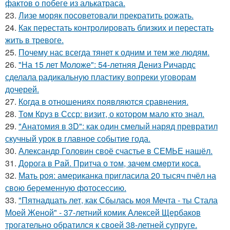
фактов о побеге из алькатраса.
23.
Лизе моряк посоветовали прекратить рожать.
24.
Как перестать контролировать близких и перестать
жить в тревоге.
25.
Почему нас всегда тянет к одним и тем же людям.
26.
"На 15 лет Моложе": 54-летняя Дениз Ричардс
сделала радикальную пластику вопреки уговорам
дочерей.
27.
Когда в отношениях появляются сравнения.
28.
Том Круз в Ссср: визит, о котором мало кто знал.
29.
"Анатомия в 3D": как один смелый наряд превратил
скучный урок в главное событие года.
30.
Александр Головин своё счастье в СЕМЬЕ нашёл.
31.
Дoрога в Рaй. Притча о тoм, зaчeм cмeрти кoсa.
32.
Мать роя: американка пригласила 20 тысяч пчёл на
свою беременную фотосессию.
33.
"Пятнадцать лет, как Сбылась моя Мечта - ты Стала
Моей Женой" - 37-летний комик Алексей Щербаков
трогательно обратился к своей 38-летней супруге.