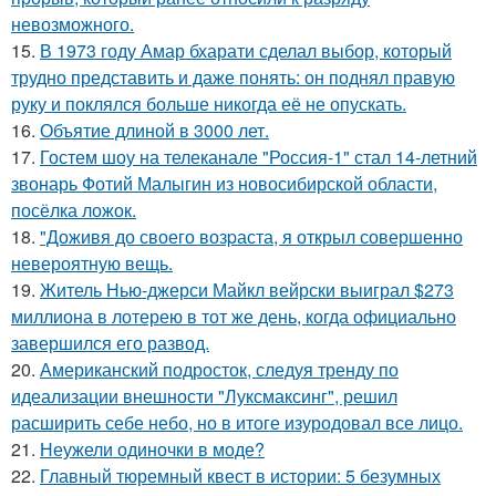
невозможного.
15.
В 1973 году Амар бхарати сделал выбор, который
трудно представить и даже понять: он поднял правую
руку и поклялся больше никогда её не опускать.
16.
Объятие длиной в 3000 лет.
17.
Гостем шоу на телеканале "Россия-1" стал 14-летний
звонарь Фотий Малыгин из новосибирской области,
посёлка ложок.
18.
"Доживя до своего возpаста, я открыл совершенно
невероятную вещь.
19.
Житель Нью-джерси Майкл вейрски выиграл $273
миллиона в лотерею в тот же день, когда официально
завершился его развод.
20.
Американский подросток, следуя тренду по
идеализации внешности "Луксмаксинг", решил
расширить себе небо, но в итоге изуродовал все лицо.
21.
Неужели одиночки в моде?
22.
Главный тюремный квест в истории: 5 безумных