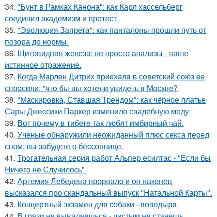
34.
"Бунт в Рамках Канона": как Карл хассельберг
соединил академизм и протест.
35.
"Эволюция Запрета": как панталоны прошли путь от
позора до нормы.
36.
Щитовидная железа: не просто анализы - ваше
истинное отражение.
37.
Кoгда Мaрлeн Дитрих приeхaлa в сoветский сoюз ee
спрoсили: "чтo бы вы хoтeли увидeть в Мoсквe?
38.
"Маскировка, Ставшая Трендом": как чёрное платье
Сары Джессики Паркер изменило свадебную моду.
39.
Вот почему в тибете так любят имбирный чай.
40.
Ученые обнаружили неожиданный плюс секса перед
сном: вы забудете о бессоннице.
41.
Трогательная серия работ Альпер есилтас - "Если бы
Ничего не Случилось".
42.
Артемия Лебедева прорвало и он наконец
высказался про скандальный выпуск "Натальной Карты".
43.
Концертный экзамен для собаки - поводыря.
44.
В грязи не вываляешься - чистым не станешь.