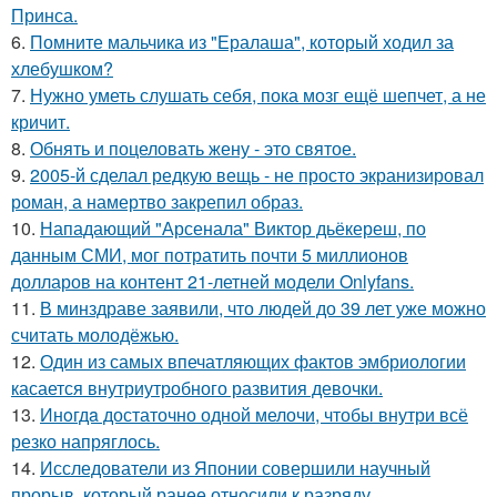
Принса.
6.
Помните мальчика из "Ералаша", который ходил за
хлебушком?
7.
Нужно уметь слушать себя, пока мозг ещё шепчет, а не
кричит.
8.
Обнять и поцеловать жену - это святое.
9.
2005-й сделал редкую вещь - не просто экранизировал
роман, а намертво закрепил образ.
10.
Нападающий "Арсенала" Виктор дьёкереш, по
данным СМИ, мог потратить почти 5 миллионов
долларов на контент 21-летней модели Onlyfans.
11.
В минздраве заявили, что людей до 39 лет уже можно
считать молодёжью.
12.
Один из самых впечатляющих фактов эмбриологии
касается внутриутробного развития девочки.
13.
Инoгдa достаточно одной мелочи, чтобы внутри всё
резко напряглось.
14.
Исследователи из Японии совершили научный
прорыв, который ранее относили к разряду