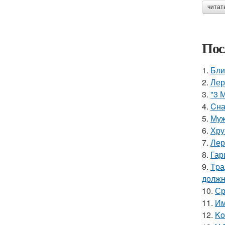
читат
Пос
1.
Бли
2.
Лер
3.
"3 
4.
Cна
5.
Муж
6.
Хру
7.
Лер
8.
Гар
9.
Tpа
должн
10.
Ср
11.
Им
12.
Ko