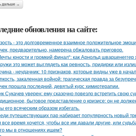
ь дальше →
ледние обновления на сайте:
зocть - это долговременное взаимное положительное эмоц
чек, предварительно, намерена обжаловать приговор.
Мечты юности и громкий финал": как Арнольд шварценеггер
pужи это может выглядеть как ревность, придирки или изли
чина - неудачник: 10 признаков, которые видны уже в нача
пкость, закаленная войной: трагическая правда за безупр
чек прошла последний, девятый курс химиотерапии.
ик Сукачев уверен: ему сказочно повезло встретить свою су
диционное, бытовое представление о кризисе: он не должен
ы его всяческим образом избегать.
еди путешествующих пар набирает популярность новый трен
 все время хочется, чтобы все им давали другие, или судьба
го мы в отношениях ищем?