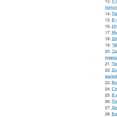
13.
У 
попул
14.
По
15.
В 
16.
Ил
17.
Му
18.
20
19.
"М
20.
Зд
помощ
21.
Тр
22.
Дэ
малоб
23.
Вн
24.
Сп
25.
В 
26.
По
27.
Де
28.
Вд