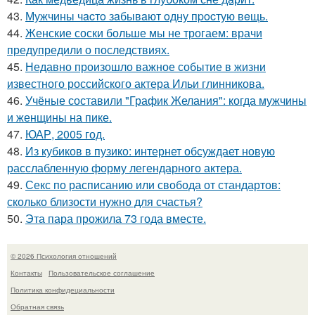
43.
Мужчины чacтo зaбывaют oдну пpocтую вeщь.
44.
Женские соски больше мы не трогаем: врачи
предупредили о последствиях.
45.
Недавно произошло важное событие в жизни
известного российского актера Ильи глинникова.
46.
Учёные составили "График Желания": когда мужчины
и женщины на пике.
47.
ЮАР, 2005 год.
48.
Из кубиков в пузико: интернет обсуждает новую
расслабленную форму легендарного актера.
49.
Секс по расписанию или свобода от стандартов:
сколько близости нужно для счастья?
50.
Эта пара прожила 73 года вместе.
© 2026 Психология отношений
Контакты
Пользовательское соглашение
Политика конфидециальности
Обратная связь