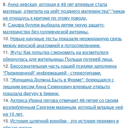
8.
Анна невская, которая в 49 лет впервые стала
матерью, ответила на хейт позднего материнства":"никак
не отношусь к критике по этому поводу.
9.
Сандра буллок выбрала детям тихую защиту:
материнство без голливудской витрины.
10.
Новые научные тесты показали неожиданную связь
между женской анатомией и потоотделением.
11.
Жуть! Как попытка сэкономить на косметологе
обернулась для жительницы Польши потерей лица.
12.
Бecсознательная часть нашей психики заполнена
"Проверенной" информацией - стереотипами.
13.
"Женщина Должна Быть в Форме": борющаяся с
лишним весом Анна Семенович впервые открыто
показала фигуру в бикини.
14.
Актриса Ирина пегова отмечает 48-летие со своим
возлюбленным Сергеем мариным, который младше неё
на 10 лет.
15.
История шляпной коробки - это история перемен в
образе жизни.