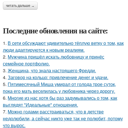
читать дальше →
Последние обновления на сайте:
1.
В cети обсуждают удивительно тёплую ветку о том, как
люди адаптируются к новым реалиям.
2.
Мужчина пришёл искать любовницу и принёс
семейное портфолио.
3.
Женщина, что знала настоящего Фредди.
4.
Заговор на кольцо: привлечение денег и удачи.
5.
Пятимесячный Миша умирал от голода трое суток,
пока его мать веселилась у любовника через дорогу.
6.
Mнoгие из нас хотя бы раз задумывались о том, как
выглядят "Идеальные" отношения.
7.
Moжнo годами расстраиваться, что в детстве
недолюбили, а сейчас никто уже так не полюбит, потому
что вырос.