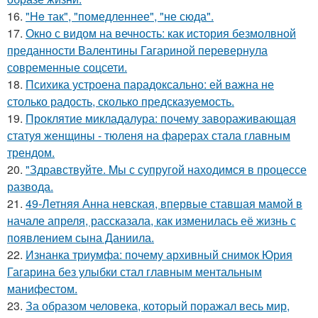
16.
"He так", "помедленнее", "не сюда".
17.
Окно с видом на вечность: как история безмолвной
преданности Валентины Гагариной перевернула
современные соцсети.
18.
Психика устроена парадоксально: ей важна не
столько радость, сколько предсказуемость.
19.
Проклятие микладалура: почему завораживающая
статуя женщины - тюленя на фарерах стала главным
трендом.
20.
"Здравствуйте. Mы с супругой находимся в процессе
развода.
21.
49-Летняя Анна невская, впервые ставшая мамой в
начале апреля, рассказала, как изменилась её жизнь с
появлением сына Даниила.
22.
Изнанка триумфа: почему архивный снимок Юрия
Гагарина без улыбки стал главным ментальным
манифестом.
23.
За образом человека, который поражал весь мир,