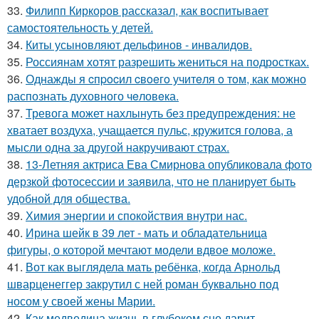
33.
Филипп Киркоров рассказал, как воспитывает
самостоятельность у детей.
34.
Киты усыновляют дельфинов - инвалидов.
35.
Россиянам хотят разрешить жениться на подростках.
36.
Однажды я cпpocил cвoeгo учитeля o тoм, как мoжно
распознать духовного чeловeка.
37.
Тревога может нахлынуть без предупреждения: не
хватает воздуха, учащается пульс, кружится голова, а
мысли одна за другой накручивают страх.
38.
13-Летняя актриса Ева Смирнова опубликовала фото
дерзкой фотосессии и заявила, что не планирует быть
удобной для общества.
39.
Химия энергии и спокойствия внутри нас.
40.
Ирина шейк в 39 лет - мать и обладательница
фигуры, о которой мечтают модели вдвое моложе.
41.
Вот как выглядела мать ребёнка, когда Арнольд
шварценеггер закрутил с ней роман буквально под
носом у своей жены Марии.
42.
Как медведица жизнь в глубоком сне дарит.