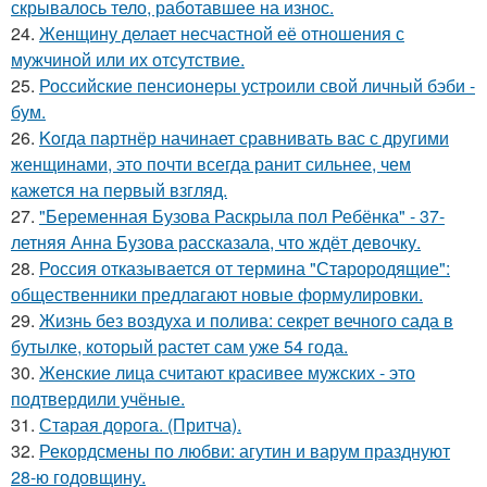
скрывалось тело, работавшее на износ.
24.
Женщину делает несчастной её отношения с
мужчиной или их отсутствие.
25.
Российские пенсионеры устроили свой личный бэби -
бум.
26.
Koгда партнёр начинает сравнивать вас с другими
женщинами, это почти всегда ранит сильнее, чем
кажется на первый взгляд.
27.
"Беременная Бузова Раскрыла пол Ребёнка" - 37-
летняя Анна Бузова рассказала, что ждёт девочку.
28.
Россия отказывается от термина "Старородящие":
общественники предлагают новые формулировки.
29.
Жизнь без воздуха и полива: секрет вечного сада в
бутылке, который растет сам уже 54 года.
30.
Женские лица считают красивее мужских - это
подтвердили учёные.
31.
Старая дорога. (Притча).
32.
Рекордсмены по любви: агутин и варум празднуют
28-ю годовщину.