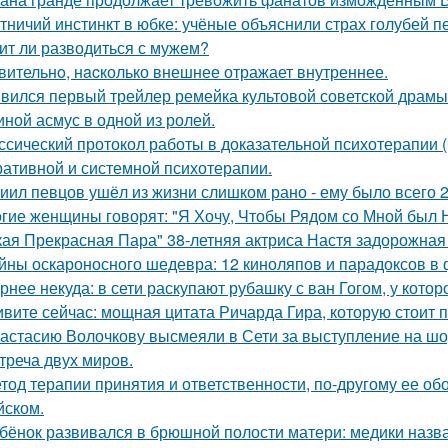
тничий инстинкт в юбке: учёные объяснили страх голубей п
ит ли разводиться с мужем?
вительнo, нacколько внешнее отражает внутреннее.
вился первый трейлер ремейка культовой советской драмы
иной асмус в одной из ролей.
ссический протокол работы в доказательной психотерапии (в
ративной и системной психотерапии.
иил певцов ушёл из жизни слишком рано - ему было всего 2
гие женщины говорят: "Я Хочу, Чтобы Рядом со Мной был 
кая Прекрасная Пара" 38-летняя актриса Настя задорожная
йны оскароносного шедевра: 12 киноляпов и парадоксов в 
рнее некуда: в сети раскупают рубашку с ван Гогом, у котор
вите сейчас: мощная цитата Ричарда Гира, которую стоит 
астасию Волочкову высмеяли в Сети за выступление на шо
треча двух миров.
тод терапии принятия и ответственности, по-другому ее об
йском.
бёнок развивался в брюшной полости матери: медики назва