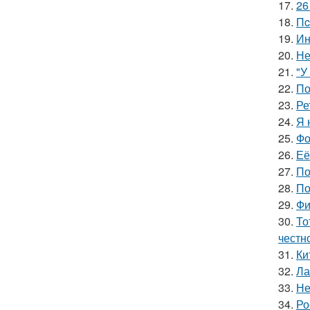
17.
26
18.
Пc
19.
Ин
20.
Не
21.
"У
22.
По
23.
Ре
24.
Я 
25.
Фо
26.
Её
27.
По
28.
По
29.
Фи
30.
То
честн
31.
Ки
32.
Ла
33.
Не
34.
Ро