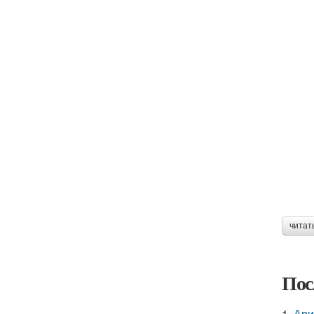
читат
Пос
1.
Ари