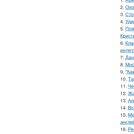
2.
Охо
3.
Сто
4.
Уди
5.
Поя
Крист
6.
Кла
интег
7.
Дан
8.
Мно
9.
"Ка
10.
Та
11.
Че
12.
Жи
13.
Ан
14.
Bc
15.
Ме
англи
16.
Ре