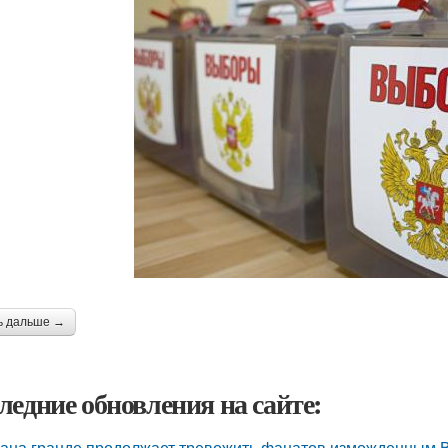
ь дальше →
ледние обновления на сайте:
ана гранде продолжает тревожить фанатов изможденным 