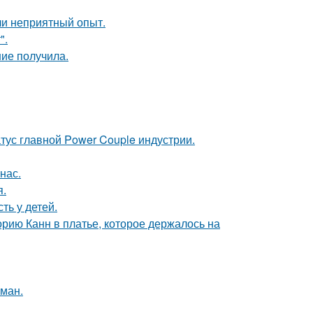
ли неприятный опыт.
".
ние получила.
атус главной Power Couple индустрии.
нас.
я.
ть у детей.
орию Канн в платье, которое держалось на
оман.