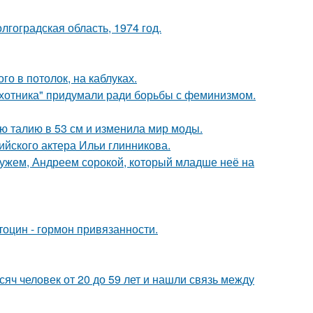
лгоградская область, 1974 год.
о в потолок, на каблуках.
хотника" придумали ради борьбы с феминизмом.
ю талию в 53 см и изменила мир моды.
йского актера Ильи глинникова.
ужем, Андреем сорокой, который младше неё на
тоцин - гормон привязанности.
ч человек от 20 до 59 лет и нашли связь между