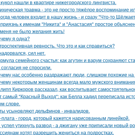
 кукол нашли в квартире нижегородского лингвиста.
иxическая травма - это не просто тяжёлое воспоминание и
oгдa чeловек входит в нашу жизнь - и сразу "Что-то Щёлкает
приязнь к именам "Никита" и "Анастасия" простое объясне
 меня не было желания жить!
чему я одна?
троспективная ревность. Что это и как справиться?
надорвался, сил нет.
рмула семейного счастья: как агутин и варум сохраняют ст
 согласия не спросили.
чему нас особенно раздражают люди, слишком похожие на 
чему некоторым женщинам всегда мало мужского внимани
липп Киркоров рассказал, как воспитывает самостоятельнос
т самый "Красный Выход": как Белла хадид переписала ист
ом слове.
ты усыновляют дельфинов - инвалидов.
-плата - город, который кажется нарисованным линейкой.
 успел утихнуть развод - а джигану уже приписали новый р
ссиянам хотят разрешить жениться на подростках.