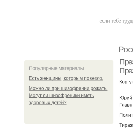
если тебе труд
Рос
Пре
Популярные материалы
През
Есть женщины, которым повезло.
Коргу
Можно ли при шизофрении рожать.
Могут ли шизофреники иметь
Юрий 
здоровых детей?
Главн
Полити
Тираж