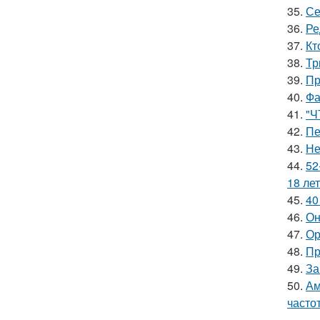
35.
Се
36.
Ре
37.
Кт
38.
Тр
39.
Пр
40.
Фа
41.
"Ч
42.
Пе
43.
Не
44.
52
18 лет
45.
40
46.
Он
47.
Ор
48.
Пр
49.
За
50.
Ам
часто