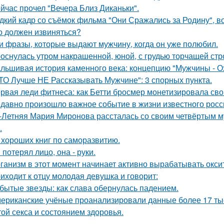
йчас прочел "Вечера Близ Диканьки".
дкий кадр со съёмок фильма "Они Сражались за Родину", во
о должен извиняться?
и фразы, которые выдают мужчину, когда он уже полюбил.
оснулась утром накрашенной, юной, с грудью торчащей строг
льшивая история каменного века: концепцию "Мужчины - О
ТО Лучше НЕ Рассказывать Мужчине": 3 спорных пункта.
рвая леди фитнеса: как Бетти бросмер монетизировала сво
давно произошло важное событие в жизни известного росси
-Летняя Мария Миронова рассталась со своим четвёртым м
.
 хороших книг по саморазвитию.
 потерял лицо, она - руки.
ганизм в этот момент начинает активно вырабатывать окси
иходит к отцу молодая девушка и говорит:
бытые звезды: как слава обернулась падением.
ериканские учёные проанализировали данные более 17 тыся
той секса и состоянием здоровья.