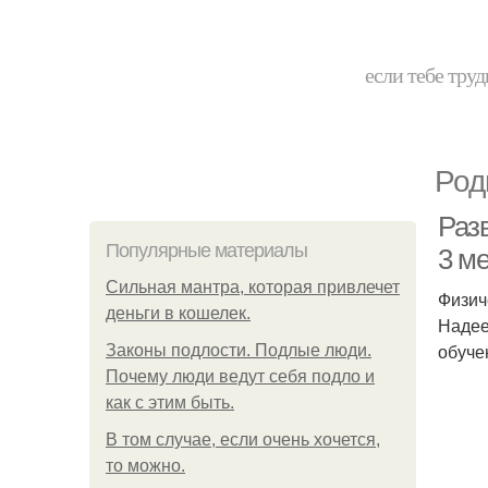
если тебе труд
Род
Разв
Популярные материалы
3 м
Сильная мантра, которая привлечет
Физич
деньги в кошелек.
Надее
обуче
Законы подлости. Подлые люди.
Почему люди ведут себя подло и
как с этим быть.
В том случае, если очень хочется,
то можно.