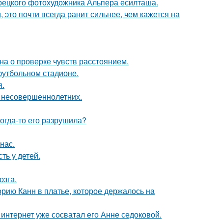
урецкого фотохудожника Альпера есилташа.
 это почти всегда ранит сильнее, чем кажется на
на о проверке чувств расстоянием.
футбольном стадионе.
я.
я несовершеннолетних.
когда-то его разрушила?
нас.
ть у детей.
озга.
орию Канн в платье, которое держалось на
к интернет уже сосватал его Анне седоковой.