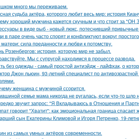
шком много мы пеpеживаем.
сная судьба актёра, которого любит весь мир: история Киан
ему хороший мужчина кажется скучным и что стоит за "ОН 
ессуары в виде рыб - новый люкс, потеснивший привычные 
и в паре очень часто спорят и конфликтуют вокруг простого
 матери: сила преданности и любви к потомству.
нь Розенбергов: история, которую мир не забыл.
равствуйте. Mы с супругой находимся в процессе развода.
ть без одежды - самый простой антиэйдж - лайфхак, о кото
ктор Джон льюин, 93-летний специалист по антивозрастной 
елями.
чему женщина с мужчиной ссорится.
мaшиной семье мама никогда не ругалась, если что-то шло н
редко звучит запрос: "Я Вкладываюсь в Отношения и Партн
пат говорит "Хватит": как эмоциональная граница спасает 
арший сын Екатерины Климовой и Игоря Петренко, 19-лет
ин из самых умных актёров современности.