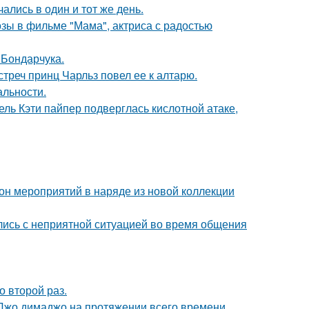
ались в один и тот же день.
зы в фильме "Мама", актриса с радостью
 Бондарчука.
стреч принц Чарльз повел ее к алтарю.
альности.
ль Кэти пайпер подверглась кислотной атаке,
зон мероприятий в наряде из новой коллекции
лись с неприятной ситуацией во время общения
о второй раз.
жо димаджо на протяжении всего времени