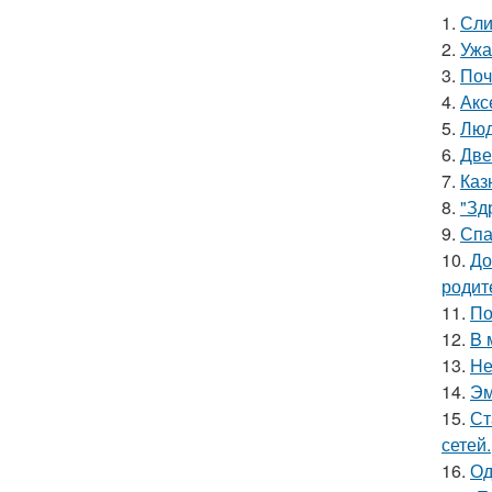
1.
Сли
2.
Ужа
3.
Поч
4.
Акс
5.
Люд
6.
Две
7.
Каз
8.
"Зд
9.
Спа
10.
До
родит
11.
По
12.
B 
13.
Hе
14.
Эм
15.
Ст
сетей.
16.
Од