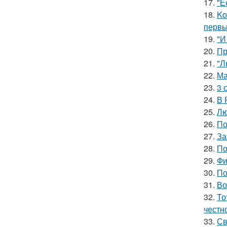
17.
"Е
18.
Ko
первы
19.
"И
20.
Пр
21.
"Л
22.
Ма
23.
3 
24.
В 
25.
Лю
26.
По
27.
За
28.
По
29.
Фи
30.
По
31.
Во
32.
То
честн
33.
Св