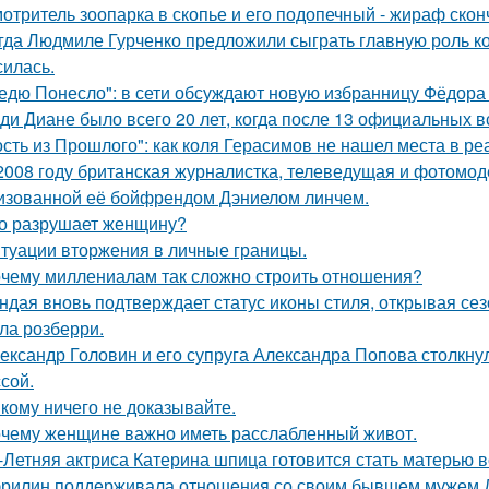
отритель зоопарка в скопье и его подопечный - жираф сконч
гда Людмиле Гурченко предложили сыграть главную роль ко
силась.
едю Понесло": в сети обсуждают новую избранницу Фёдора
ди Диане было всего 20 лет, когда после 13 официальных в
ость из Прошлого": как коля Герасимов не нашел места в ре
2008 году британская журналистка, телеведущая и фотомоде
изованной её бойфрендом Дэниелом линчем.
о разрушает женщину?
туации вторжения в личные границы.
чему миллениалам так сложно строить отношения?
ндая вновь подтверждает статус иконы стиля, открывая се
ла розберри.
ександр Головин и его супруга Александра Попова столкну
ссой.
кому ничего не доказывайте.
чему женщине важно иметь расслабленный живот.
-Летняя актриса Катерина шпица готовится стать матерью в
рилин поддерживала отношения со своим бывшем мужем Д