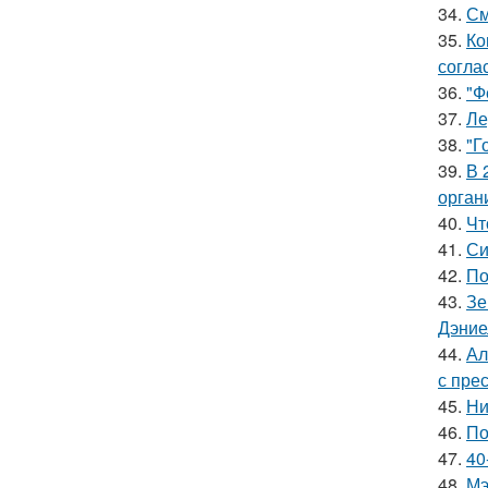
34.
См
35.
Ко
согла
36.
"Ф
37.
Ле
38.
"Г
39.
В 
орган
40.
Чт
41.
Си
42.
По
43.
Зе
Дэние
44.
Ал
с пре
45.
Ни
46.
По
47.
40
48.
Мэ