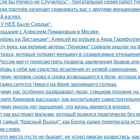
сли бы Ничего не Случилось" - трогательная серия работ т
гда партнёр начинает сравнивать вас с другими женщинами,
й взгляд.
 У НЕЁ Было Сердце".
ощание с Алексеем Пимановым в Москве.
юбовь на Дистанции": Алексей во робьёв и Аида Гарифулли
тч века: как великие актеры "Ленкома" сорвали аншлаг на 
страха, которые толкают женщину в созависимые отношени
России могут пересмотреть правила заключения браков дл
бовь к себе как средство исцеления от низкой самооценки.
чему человек снова и снова возвращается к боли, которая 
гадка силуэта Чикаго на фоне заходящего солнца.
чему нас особенно раздражают люди, слишком похожие на 
липп Киркоров рассказал, как воспитывает самостоятельнос
чему иногда нет ощущения, что жизнь движется вперёд.
т как выглядит мальчик, который родился практически без м
т самый "Красный Выход": как Белла хадид переписала ист
ом слове.
ято место пусто не бывает: не успел джиган развестись, ка