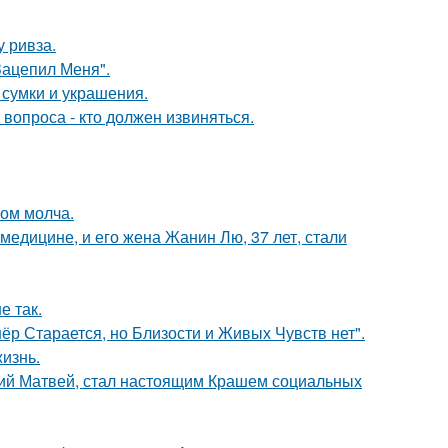
у ривза.
Зацепил Меня".
сумки и украшения.
 вопроса - кто должен извиняться.
ром молча.
медицине, и его жена Жанин Лю, 37 лет, стали
е так.
ёр Старается, но Близости и Живых Чувств нет".
жизнь.
ний Матвей, стал настоящим Крашем социальных