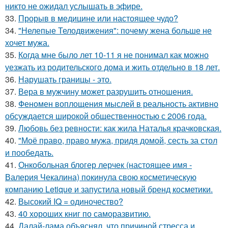
никто не ожидал услышать в эфире.
33.
Прорыв в медицине или настоящее чудо?
34.
"Нелепые Телодвижения": почему жена больше не
хочет мужа.
35.
Когда мне было лет 10-11 я не понимал как можно
уезжать из родительского дома и жить отдельно в 18 лет.
36.
Нарушать границы - это.
37.
Вера в мужчину может разрушить отношения.
38.
Феномен воплощения мыслей в реальность активно
обсуждается широкой общественностью с 2006 года.
39.
Любовь без ревности: как жила Наталья крачковская.
40.
"Моё право, право мужа, придя домой, сесть за стол
и пообедать.
41.
Онкобольная блогер лерчек (настоящее имя -
Валерия Чекалина) покинула свою косметическую
компанию Letique и запустила новый бренд косметики.
42.
Высокий IQ = одиночество?
43.
40 хороших книг по саморазвитию.
44.
Далай-лама объяснял, что причиной стресса и