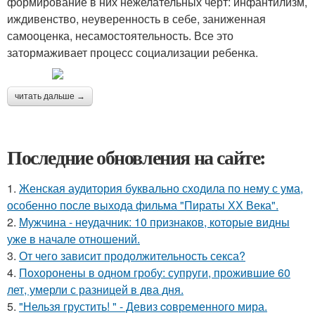
формирование в них нежелательных черт: инфантилизм,
иждивенство, неуверенность в себе, заниженная
самооценка, несамостоятельность. Все это
затормаживает процесс социализации ребенка.
читать дальше →
Последние обновления на сайте:
1.
Женская аудитория буквально сходила по нему с ума,
особенно после выхода фильма "Пираты ХХ Века".
2.
Мужчина - неудачник: 10 признаков, которые видны
уже в начале отношений.
3.
От чего зависит продолжительность секса?
4.
Похоронены в одном гробу: супруги, прожившие 60
лет, умерли с разницей в два дня.
5.
"Нельзя грустить! " - Девиз coвременного мира.