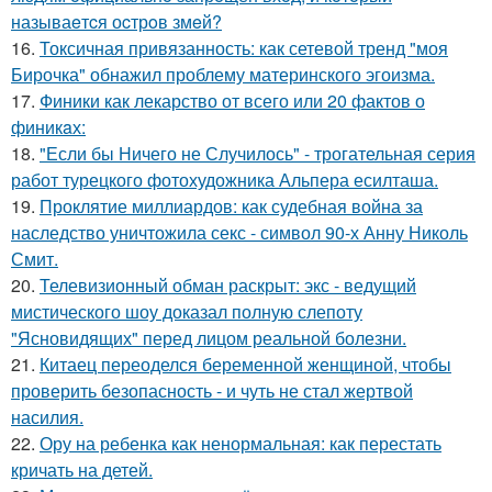
называeтcя оcтрoв змeй?
16.
Токсичная привязанность: как сетевой тренд "моя
Бирочка" обнажил проблему материнского эгоизма.
17.
Финики как лекарство от всего или 20 фактов о
финикaх:
18.
"Если бы Ничего не Случилось" - трогательная серия
работ турецкого фотохудожника Альпера есилташа.
19.
Проклятие миллиардов: как судебная война за
наследство уничтожила секс - символ 90-х Анну Николь
Смит.
20.
Телевизионный обман раскрыт: экс - ведущий
мистического шоу доказал полную слепоту
"Ясновидящих" перед лицом реальной болезни.
21.
Китаец переоделся беременной женщиной, чтобы
проверить безопасность - и чуть не стал жертвой
насилия.
22.
Ору на ребенка как ненормальная: как перестать
кричать на детей.