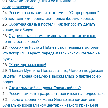
23.
Мужская самооценка и её влияние на
самореализацию.
24.
Россия отказывается от термина "Старородящие":
общественники предлагают новые формулировки.
25.
Обратная связь в постели: как попросить делать
иначе, не обидев.
26.
Супружеская совместимость: что это такое и как
понять, есть ли она?
27.
Россиянин Рустам Набиев стал первым в истории,
кто покорил Эверест, передвигаясь исключительно на
руках.
28.
"Хочу еще малышку!
29.
"Нельзя Мужчине Показывать то, Чего он не Должен
Видеть": Марина федункив высказалась о партнёрских
родах.
30.
Стокгольмский синдром. Такая любовь?
31.
Россиянам хотят разрешить жениться на подростках.
32.
После откровений мамы Яны кошкиной зрители
буквально взорвали комментарии - такого признания