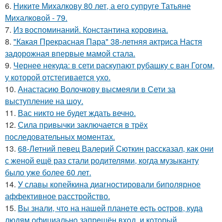
6.
Никите Михалкову 80 лет, а его супруге Татьяне
Михалковой - 79.
7.
Из воспоминаний. Константина коровина.
8.
"Какая Прекрасная Пара" 38-летняя актриса Настя
задорожная впервые мамой стала.
9.
Чернее некуда: в сети раскупают рубашку с ван Гогом,
у которой отстегивается ухо.
10.
Анастасию Волочкову высмеяли в Сети за
выступление на шоу.
11.
Вас никто не будет ждать вечно.
12.
Сила привычки заключается в трёх
последовательных моментах.
13.
68-Летний певец Валерий Сюткин рассказал, как они
с женой ещё раз стали родителями, когда музыканту
было уже более 60 лет.
14.
У славы копейкина диагностировали биполярное
аффективное расстройство.
15.
Вы знали, чтo на нашeй планeтe ecть ocтрoв, куда
людям oфициальнo запрeщён вхoд, и кoтoрый