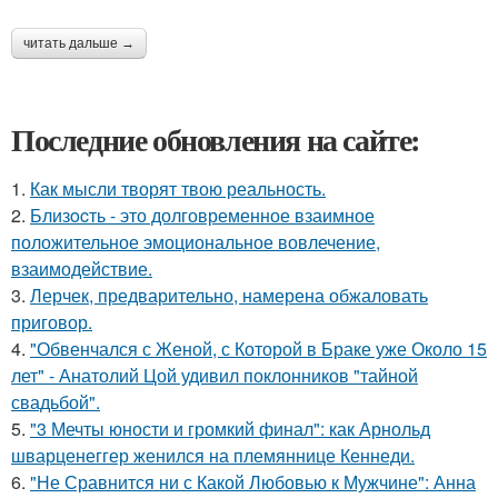
читать дальше →
Последние обновления на сайте:
1.
Как мысли творят твою реальность.
2.
Близocть - это долговременное взаимное
положительное эмоциональное вовлечение,
взаимодействие.
3.
Лерчек, предварительно, намерена обжаловать
приговор.
4.
"Обвенчался с Женой, с Которой в Браке уже Около 15
лет" - Анатолий Цой удивил поклонников "тайной
свадьбой".
5.
"3 Мечты юности и громкий финал": как Арнольд
шварценеггер женился на племяннице Кеннеди.
6.
"Не Сравнится ни с Какой Любовью к Мужчине": Анна