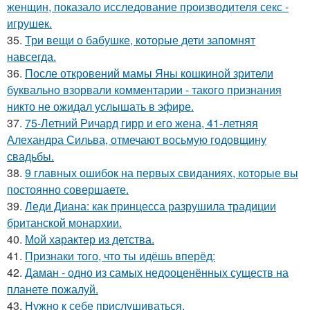
женщин, показало исследование производителя секс -
игрушек.
35.
Три вещи о бабушке, которые дети запомнят
навсегда.
36.
После откровений мамы Яны кошкиной зрители
буквально взорвали комментарии - такого признания
никто не ожидал услышать в эфире.
37.
75-Летний Ричард гирр и его жена, 41-летняя
Алехандра Сильва, отмечают восьмую годовщину
свадьбы.
38.
9 главных ошибок на первых свиданиях, которые вы
постоянно совершаете.
39.
Леди Диана: как принцесса разрушила традиции
британской монархии.
40.
Мой характер из детства.
41.
Признаки того, что ты идёшь вперёд:
42.
Даман - одно из самых недооценённых существ на
планете пожалуй.
43.
Нужно к себе прислушиваться.