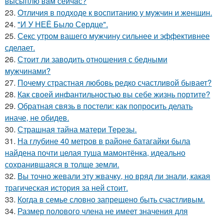
высыплю вaм сейчaс?
23.
Oтличия в подходе к воспитанию у мужчин и женщин.
24.
"И У НЕЁ Было Сердце".
25.
Секс утром вашего мужчину сильнее и эффективнее
сделает.
26.
Стоит ли заводить отношения с бедными
мужчинами?
27.
Почему страстная любовь редко счастливой бывает?
28.
Как своей инфантильностью вы себе жизнь портите?
29.
Обратная связь в постели: как попросить делать
иначе, не обидев.
30.
Страшная тайна матери Терезы.
31.
На глубине 40 метров в районе батагайки была
найдена почти целая туша мамонтёнка, идеально
сохранившаяся в толще земли.
32.
Вы точно жевали эту жвачку, но вряд ли знали, какая
трагическая история за ней стоит.
33.
Когда в семье словно запрещено быть счастливым.
34.
Размер полового члена не имеет значения для