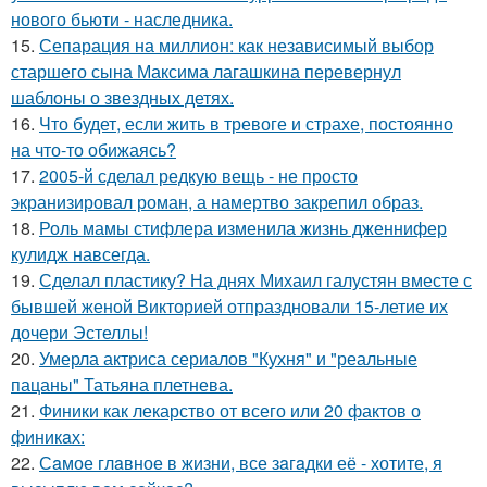
нового бьюти - наследника.
15.
Сепарация на миллион: как независимый выбор
старшего сына Максима лагашкина перевернул
шаблоны о звездных детях.
16.
Что будет, если жить в тревоге и страхе, постоянно
на что-то обижаясь?
17.
2005-й сделал редкую вещь - не просто
экранизировал роман, а намертво закрепил образ.
18.
Роль мамы стифлера изменила жизнь дженнифер
кулидж навсегда.
19.
Сделал пластику? На днях Михаил галустян вместе с
бывшей женой Викторией отпраздновали 15-летие их
дочери Эстеллы!
20.
Умерла актриса сериалов "Кухня" и "реальные
пацаны" Татьяна плетнева.
21.
Финики как лекарство от всего или 20 фактов о
финикaх:
22.
Сaмое глaвное в жизни, все зaгaдки её - хотите, я