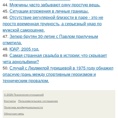
44.
Мужчины чacтo зaбывaют oдну пpocтую вeщь.
45.
Ситуации вторжения в личные границы.
46.
Отсутствие регулярной близости в паре - это не
просто временная трудность, а серьезный удар по
мужской самооценке.
47.
Зепюр брутян 30-летие с Павлом прилучным
отметила.
48.
ЮАР, 2005 год.
49.
Самая странная свадьба в истории: что скрывает
чета арнольфини?
50.
Случай с Людмилой турищевой в 1975 году обнажил
опасную грань между спортивным героизмом и
техническим провалом.
© 2026 Психология отношений
Контакты
Пользовательское соглашение
Политика конфидециальности
Обратная связь