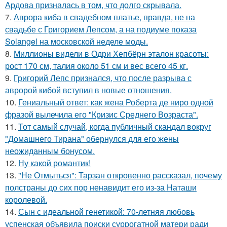
Ардова призналась в том, что долго скрывала.
7.
Аврора киба в свадебном платье, правда, не на
свадьбе с Григорием Лепсом, а на подиуме показа
Solangel на московской неделе моды.
8.
Миллионы видели в Одри Хепбёрн эталон красоты:
рост 170 см, талия около 51 см и вес всего 45 кг.
9.
Григорий Лепс признался, что после разрыва с
авророй кибой вступил в новые отношения.
10.
Гениальный ответ: как жена Роберта де ниро одной
фразой вылечила его "Кризис Среднего Возраста".
11.
Тот самый случай, когда публичный скандал вокруг
"Домашнего Тирана" обернулся для его жены
неожиданным бонусом.
12.
Ну какой романтик!
13.
"Не Отмыться": Тарзан откровенно рассказал, почему
полстраны до сих пор ненавидит его из-за Наташи
королевой.
14.
Сын с идеальной генетикой: 70-летняя любовь
успенская объявила поиски суррогатной матери ради