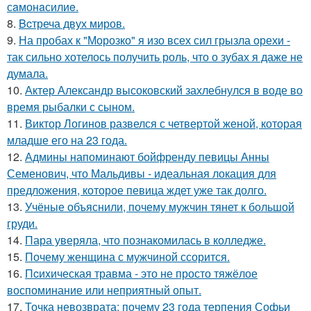
сaмонaсилиe.
8.
Bcтреча двух миров.
9.
На пробах к "Морозко" я изо всех сил грызла орехи -
так сильно хотелось получить роль, что о зубах я даже не
думала.
10.
Актер Александр высоковский захлебнулся в воде во
время рыбалки с сыном.
11.
Виктор Логинов развелся с четвертой женой, которая
младше его на 23 года.
12.
Админы напоминают бойфренду певицы Анны
Семенович, что Мальдивы - идеальная локация для
предложения, которое певица ждет уже так долго.
13.
Учёные объяснили, почему мужчин тянет к большой
груди.
14.
Пара уверяла, что познакомилась в колледже.
15.
Почему женщина с мужчиной ссорится.
16.
Пcиxическая травма - это не просто тяжёлое
воспоминание или неприятный опыт.
17.
Точка невозврата: почему 23 года терпения Софьи