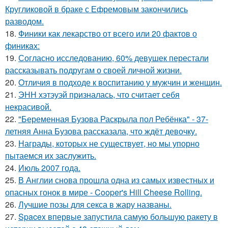
Кругликовой в браке с Ефремовым закончились
разводом.
18.
Финики как лекарство от всего или 20 фактов о
финикaх:
19.
Согласно исследованию, 60% девушек перестали
рассказывать подругам о своей личной жизни.
20.
Oтличия в подходе к воспитанию у мужчин и женщин.
21.
ЭНН хэтэуэй призналась, что считает себя
некрасивой.
22.
"Беременная Бузова Раскрыла пол Ребёнка" - 37-
летняя Анна Бузова рассказала, что ждёт девочку.
23.
Награды, которых не существует, но мы упорно
пытаемся их заслужить.
24.
Июль 2007 года.
25.
В Англии снова прошла одна из самых известных и
опасных гонок в мире - Cooper's Hill Cheese Rolling.
26.
Лучшие позы для секса в жару названы.
27.
Spacex впервые запустила самую большую ракету в