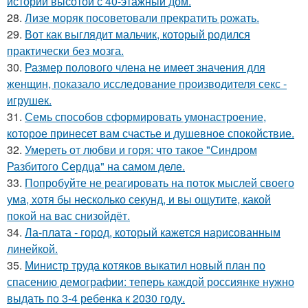
истории высотой с 40-этажный дом.
28.
Лизе моряк посоветовали прекратить рожать.
29.
Вот как выглядит мальчик, который родился
практически без мозга.
30.
Размер полового члена не имеет значения для
женщин, показало исследование производителя секс -
игрушек.
31.
Семь способов сформировать умонастроение,
которое принесет вам счастье и душевное спокойствие.
32.
Умереть от любви и горя: что такое "Синдром
Разбитого Сердца" на самом деле.
33.
Попробуйте не реагировать на поток мыслей своего
ума, хотя бы несколько секунд, и вы ощутите, какой
покой на вас снизойдёт.
34.
Ла-плата - город, который кажется нарисованным
линейкой.
35.
Министр труда котяков выкатил новый план по
спасению демографии: теперь каждой россиянке нужно
выдать по 3-4 ребенка к 2030 году.