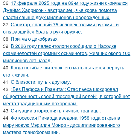
36.
17 февраля 2025 года на 89-м году жизни скончался
Джеймс Харрисон - австралиец, чья кровь помогла
спасти свыше двух миллионов новорождённых.
37.
Санитар, спасший 75 человек голыми руками - и
отказавшийся брать в руки оружие.
38.
Притча о дикобразах.
39.
В 2026 году палеонтологи сообщили о Находке
окаменелостей огромных осьминогов, живших около 100
миллионов лет назад.
40.
Когда погибает китёнок, его мать пытается вернуть
его к жизни.
41.
О близости: путь к другому.
42.
"Без Пафоса и Гранита": Стас пьеха шокировал
общественность своей "последней волей", в которой нет
места традиционным похоронам.
43.
Ситуации вторжения в личные границы.
44.
Фотосессия Ричарда аведона 1958 года открыла
миру новую Мэрилин Монро - дисциплинированного
мастера трансформации.