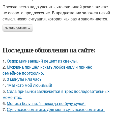
Прежде всего надо уяснить, что единицей речи является
не слово, а предложение. В предложении заложен некий
смысл, некая ситуация, которая как раз и запоминается.
читать дальше →
Последние обновления на сайте:
1.
Оздоравливающий рецепт из свеклы.
2.
Мужчина пришёл искать любовницу и принёс
семейное портфолио.
3.
3 минуты или час?
4.
"Магистр мой любимый!
5.
Сила привычки заключается в трёх последовательных
моментах.
6.
Моника белуччи: "я никогда не буду худой.
7.
Суть психосомaтики. Для мeня суть психосомaтики -