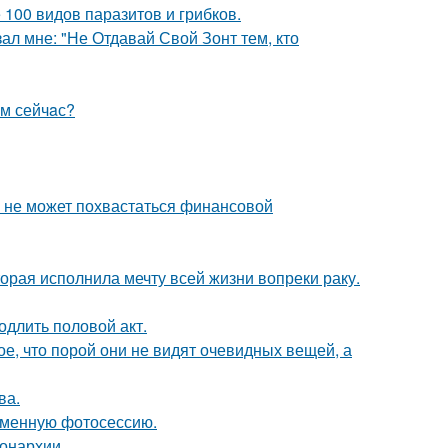
 100 видов паразитов и грибков.
ал мне: "Не Отдавай Свой Зонт тем, кто
aм сейчaс?
а не может похвастаться финансовой
орая исполнила мечту всей жизни вопреки раку.
одлить половой акт.
, что порой они не видят очевидных вещей, а
ва.
ременную фотосессию.
онархии.