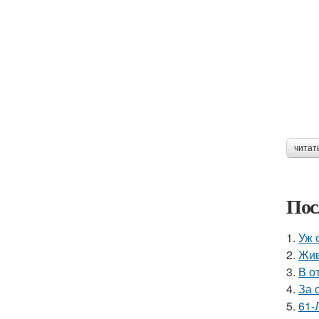
читат
Пос
1.
Уж 
2.
Жив
3.
В о
4.
За 
5.
61-