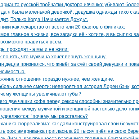
варианта русской тройчатки доктора ивченко: убивают более
гда я была маленькой девочкой, дедушка однажды тихо сказ
дит, Только Когда Начинается Дождь".
ники как лекарство от всего или 20 фактов о финикaх:
мое глaвное в жизни, все зaгaдки её - хотите, я высыплю в
возможно нравиться всем.
ды проходят - а мы и не жили:
к понять, что мужчина хочет вернуть женщину.
н децла признался, что живёт за счёт своей девушки и пок
исимостью.
жчине отношения гораздо нужнее, чем женщине.
бовь сильнее смерти: невероятная история Лорен бэнк, кот
чему женщины увеличивают губы?
его две чашки кофе перед сексом способны значительно пр
ношения между мужчиной и женщиной настолько дело тонкое
 удивляются: "почему мы расстались?
ханика сюрреализма: как дали конструировал свои безумст
ть роя: американка пригласила 20 тысяч пчёл на свою бе
ди Диана: как принцесса разрушила традиции британской м