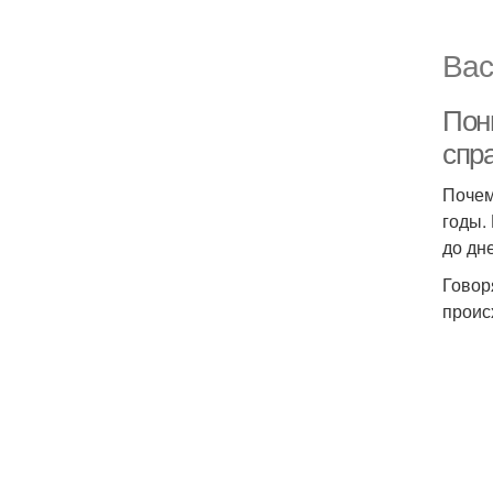
Вас
Пон
спра
Почем
годы.
до дн
Говор
проис