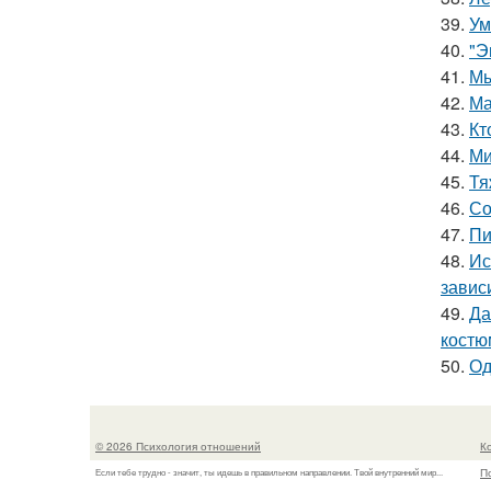
39.
Ум
40.
"Э
41.
Мы
42.
Ма
43.
Кт
44.
Ми
45.
Тя
46.
Со
47.
Пи
48.
Ис
завис
49.
Да
костю
50.
Од
© 2026 Психология отношений
К
П
Если тебе трудно - значит, ты идешь в правильном направлении. Твой внутренний мир...