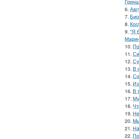
Гринш
6.
Авг
7.
Био
8.
Ког
9.
"Я 
Марин
10.
По
11.
Си
12.
Су
13.
В 
14.
Со
15.
Из
16.
В 
17.
Му
18.
Чт
19.
Hе
20.
Mы
21.
Ha
22.
По