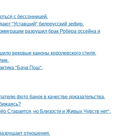
оться с бессонницей.
ждают "Уставший" белорусский зефир.
 эмиграции разрушил брак Робера оссейна и
шило вековые каноны королевского стиля.
лиe.
актика "Бача Пош".
ателю фото банок в качестве доказательства.
обижаясь?
ёр Старается, но Близости и Живых Чувств нет".
й разрушает отношения.