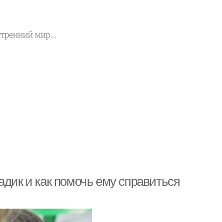
утренний мир...
адик и как помочь ему справиться