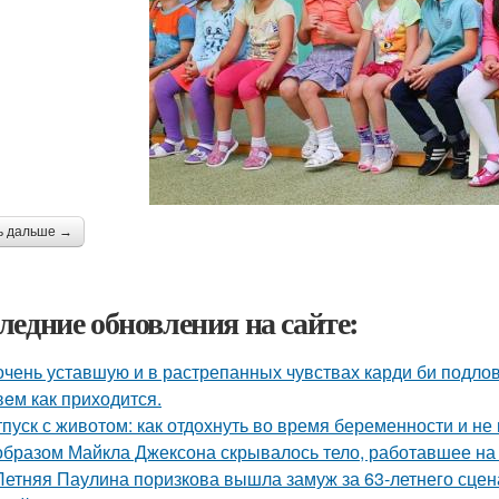
ь дальше →
ледние обновления на сайте:
очень уставшую и в растрепанных чувствах карди би подло
eм как приходится.
тпуск с животом: как отдохнуть во время беременности и не 
образом Майкла Джексона скрывалось тело, работавшее на 
Летняя Паулина поризкова вышла замуж за 63-летнего сц