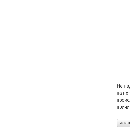
Не на
на не
проис
причи
читат