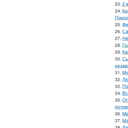
23.
2 
24.
Ко
Прихо
25.
Фи
26.
Сa
27.
He
28.
Го
29.
Ка
30.
Сы
незав
31.
Му
32.
Лю
33.
По
34.
Вс
35.
От
потом
36.
Ме
37.
Ма
38.
Ле