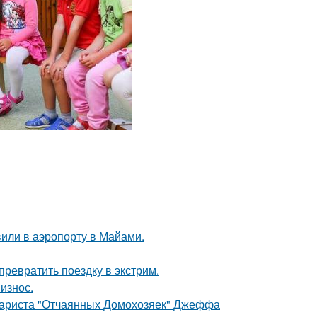
вили в аэропорту в Майами.
превратить поездку в экстрим.
износ.
енариста "Отчаянных Домохозяек" Джеффа