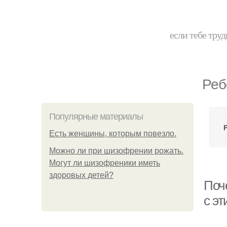
если тебе труд
Реб
Популярные материалы
Есть женщины, которым повезло.
Можно ли при шизофрении рожать.
Могут ли шизофреники иметь
здоровых детей?
Поч
с эт