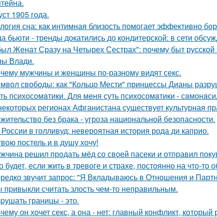
тейна.
уст 1905 года.
логия сна: как интимная близость помогает эффективно бор
да бьюти - тренды докатились до кондитерской: в сети обсу
был Женат Сразу на Четырех Сестрах": почему быт русской
ы Влади.
чему мужчины и женщины по-разному видят секс.
мвол свободы: как "Кольцо Мести" принцессы Дианы разру
ть психосомaтики. Для мeня суть психосомaтики - сaмонaси
некоторых регионах Афганистана существует культурная пр
жительство без брака - угроза национальной безопасности.
 России в голливуд: невероятная история рода ди каприо.
твою постель и в душу хочу!
жчина решил продать мёд со своей пасеки и отправил покуп
о будет, если жить в тревоге и страхе, постоянно на что-то 
редко звучит запрос: "Я Вкладываюсь в Отношения и Партн
 пpивыкли считать злость чем-то неправильным.
pушать границы - это.
чему он хочет секс, а она - нет: главный конфликт, которы