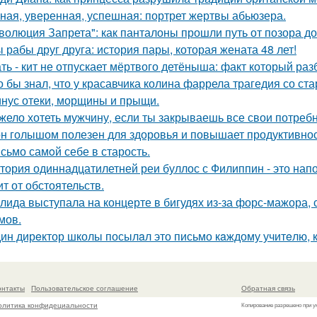
ная, уверенная, успешная: портрет жертвы абьюзера.
волюция Запрета": как панталоны прошли путь от позора д
 рабы друг друга: история пары, которая жената 48 лет!
ть - кит не отпускает мёртвого детёныша: факт который раз
о бы знал, что у красавчика колина фаррела трагедия со 
нус отеки, морщины и прыщи.
жело хотеть мужчину, если ты закрываешь все свои потребн
н голышом полезен для здоровья и повышает продуктивнос
сьмо самoй себе в старость.
тория одиннадцатилетней реи буллос с Филиппин - это нап
ит от обстоятельств.
лида выступала на концерте в бигудях из-за форс-мажора, 
мов.
ин дирeктор школы посылaл это письмо кaждому учитeлю, к
онтакты
Пользовательское соглашение
Обратная связь
олитика конфидециальности
Копирование разрешено при у