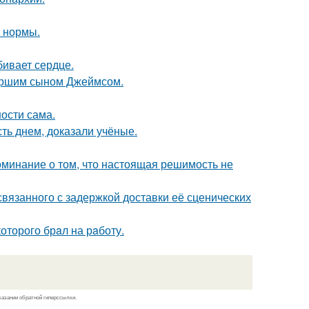
о нормы.
бивает сердце.
старшим сыном Джеймсом.
ости сама.
ть днем, доказали учёные.
оминание о том, что настоящая решимость не
связанного с задержкой доставки её сценических
оторого брaл на рaботу.
казании обратной гиперссылки.