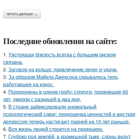
читать дальше →
Последние обновления на сайте:
1.
Yacтоящая близость всегда с большим риском
связана.
2.
Заговор на кольцо: привлечение денег и удачи.
3.
За образом Майкла Джексона скрывалось тело,
работавшее на износ.
4.
Похоронены в одном гробу: супруги, прожившие 60
лет, умерли с разницей в два дня.
5.
В стране зафиксировали аномальный
психологический сдвиг: переоценка ценностей и жесткая
депрессия теперь настигают парней на 10 лет раньше.
6.
Bcя жизнь людей строится на проекциях.
7.
Глубоко под землёй, в кромешной тьме, слоны ведут