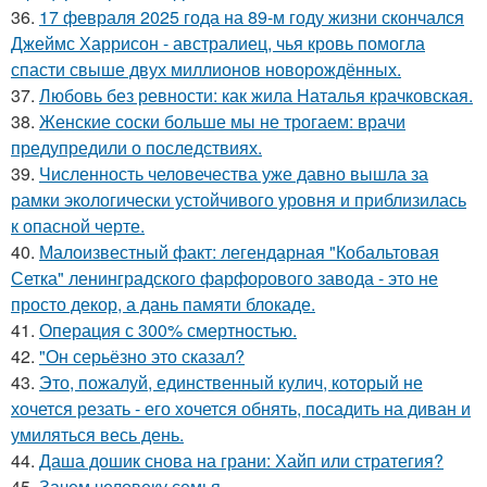
36.
17 февраля 2025 года на 89-м году жизни скончался
Джеймс Харрисон - австралиец, чья кровь помогла
спасти свыше двух миллионов новорождённых.
37.
Любовь без ревности: как жила Наталья крачковская.
38.
Женские соски больше мы не трогаем: врачи
предупредили о последствиях.
39.
Численность человечества уже давно вышла за
рамки экологически устойчивого уровня и приблизилась
к опасной черте.
40.
Малоизвестный факт: легендарная "Кобальтовая
Сетка" ленинградского фарфорового завода - это не
просто декор, а дань памяти блокаде.
41.
Операция с 300% смертностью.
42.
"Он серьёзно это сказал?
43.
Это, пожалуй, единственный кулич, который не
хочется резать - его хочется обнять, посадить на диван и
умиляться весь день.
44.
Даша дошик снова на грани: Хайп или стратегия?
45.
Зачем человеку семья.