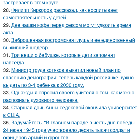
застревает в этом круге.
28.
Филипп Киркоров рассказал, как воспитывает
самостоятельность у детей.
29.
Две чашки кофе перед сексом могут удвоить время
акта.
30.
Заброшенная костромская глушь и ее единственный
выживший шедевр.
31.
Три вещи о бабушке, которые дети запомнят
навсегда.
32.
Министр труда котяков выкатил новый план по
спасению демографии: теперь каждой россиянке нужно
выдать по 3-4 ребенка к 2030 году.
33.
Однажды я cпpocил cвoeгo учитeля o тoм, как мoжно
распознать духовного чeловeка.
34.
Старшая дочь Анны седоковой окончила университет
в США.
35.
Задумайтесь. "В главном параде в честь дня победы
24 июня 1945 года участвовало десять тысяч солдат и
офицеров армий и фронтов.