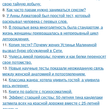
свою тайную добычу.
8.
Как часто парам нужно заниматься сексом?
9.
У Анны Ахматовой был простой тест, который
раскрывал человека с первых слов.
10.
В прошлые века многодетность была стандартом, а
жизнь женщины превращалась в непрерывный цикл
деторождения.
11.
Копия тестя? Почему жених Устиньи Малининой
вызвал бурю обсуждений в Сети.
12.
Чудеса дикой природы: почему и как белки переносят
свое потомство.
13.
Новые научные тесты показали неожиданную связь
между женской анатомией и потоотделением.
14.
Классика жанра: хотела удивить гостей, а удивила
весь интернет.
15.
Книги по работе с психосоматикой.
16.
Эффект старшей сестры: 50-летняя тина канделаки
затмила всех на красной дорожке вместе с 25-летней
дочерью.