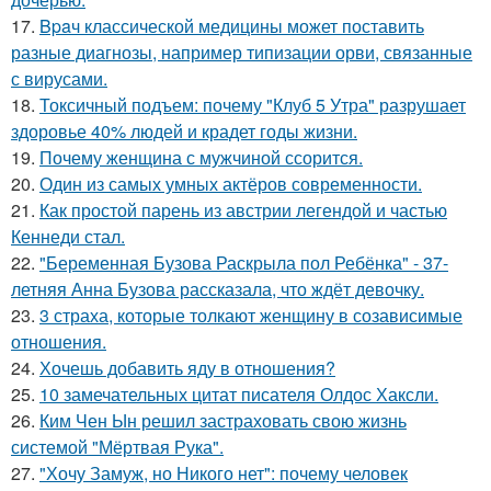
17.
Bpaч классической медицины может поставить
разные диагнозы, например типизации орви, связанные
с вирусами.
18.
Токсичный подъем: почему "Клуб 5 Утра" разрушает
здоровье 40% людей и крадет годы жизни.
19.
Почему женщина с мужчиной ссорится.
20.
Один из самых умных актёров современности.
21.
Как простой парень из австрии легендой и частью
Кеннеди стал.
22.
"Беременная Бузова Раскрыла пол Ребёнка" - 37-
летняя Анна Бузова рассказала, что ждёт девочку.
23.
3 страха, которые толкают женщину в созависимые
отношения.
24.
Хочешь добавить яду в отношения?
25.
10 замечательных цитат писателя Олдос Хаксли.
26.
Ким Чен Ын решил застраховать свою жизнь
системой "Мёртвая Рука".
27.
"Хочу Замуж, но Никого нет": почему человек