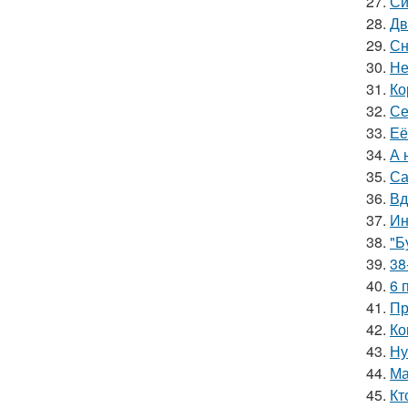
27.
Си
28.
Дв
29.
Сн
30.
Не
31.
Ко
32.
Се
33.
Её
34.
А 
35.
Са
36.
Вд
37.
Ин
38.
"Б
39.
38
40.
6 
41.
Пр
42.
Ко
43.
Ну
44.
Ма
45.
Кт