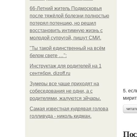
66-Летний житель Подмосковья
после тяжёлой болезни полностью
потерял потенцию, но решил
восстановить интимную жизнь с
молодой супругой, пишут СМИ.
"Ты такой единственный на всём
белом свете …":
Инструктаж для родителей на 1
сентября. dizoff.ru
Зумеры все чаще приходят на
5. ес
собеседования не одни, а с
мирит
родителями, жалуются эйчары.
Самая известная кудрявая голова
читат
голливуда - николь кидман.
Пос