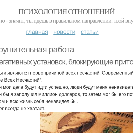
ПСИХОЛОГИЯ ОТНОШЕНИЙ
но - значит, ты идешь в правильном направлении. твой вн
главная
новости
статьи
рушительная работа
негативных установок, блокирующие прито
ньги являются первопричиной всех несчастий. Современный 
е Всех Несчастий".
ли мои дела будут идти успешно, люди будут меня ненавидет
ли бы я заполучил миллион долларов, то затем мог бы его по
ом и всю жизнь себя ненавидел бы.
ег всегда не хватает.