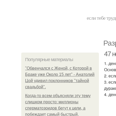
если тебе труд
Раз
47 
Популярные материалы
1. де
"Обвенчался с Женой, с Которой в
Основ
Браке уже Около 15 лет" - Анатолий
2. ес
Цой удивил поклонников "тайной
3. ес
свадьбой".
дурак
4. ден
Когда-то всем объясняли эту тему
слишком просто: миллионы
сперматозоидов бегут к цели, а
побеждает самый быстрый.