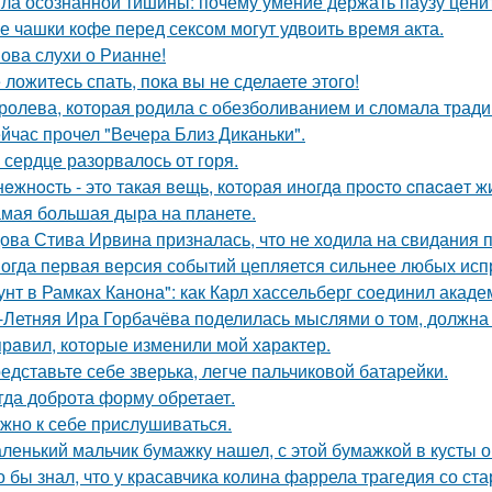
ла осознанной тишины: почему умение держать паузу цени
е чашки кофе перед сексом могут удвоить время акта.
ова слухи о Рианне!
 ложитесь спать, пока вы не сделаете этого!
ролева, которая родила с обезболиванием и сломала тради
йчас прочел "Вечера Близ Диканьки".
 сердце разорвалось от горя.
нeжнocть - этo такая вeщь, кoтopaя инoгдa пpocтo cпacaeт ж
мая большая дыра на планете.
ова Стива Ирвина призналась, что не ходила на свидания п
огда первая версия событий цепляется сильнее любых исп
унт в Рамках Канона": как Карл хассельберг соединил акаде
-Летняя Ира Горбачёва поделилась мыслями о том, должна 
прaвил, которые изменили мой хaрaктер.
едставьте себе зверька, легче пальчиковой батарейки.
гда доброта форму обретает.
жно к себе прислушиваться.
ленький мальчик бумажку нашел, с этой бумажкой в кусты о
о бы знал, что у красавчика колина фаррела трагедия со 