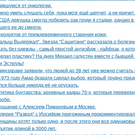
ившуюся от онкологии.
жно уметь слушать себя, пока мозг ещё шепчет, а не кричит.
США девушка смогла победить рак груди 4 стадии, однако в 
шего ее до смерти.
продуктов от преждевременного старения кожи.
алыш Выдержал". Звезда "Сашитани" рассказала о болезни
ать без одежды - самый простой антиэйдж - лайфхак, о кот
елал пластику? На днях Михаил галустян вместе с бывшей 
и Эстеллы!
минздраве заявили, что людей до 39 лет уже можно считат
1973 году Амар бхарати сделал выбор, который трудно пред
лся больше никогда её не опускать.
тетика бунтарства: архивные кадры 70-х, которые переве
робе.
ощание с Алексеем Пимановым в Москве.
лерия "Развод" с Иосифом пригожиным прокомментировал
нщины хотят только одно, и после этого они все одинаковы
ъятие длиной в 3000 лет.