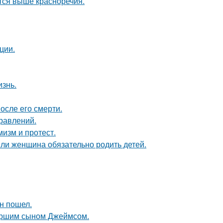
тся выше красноречия.
ции.
изнь.
осле его смерти.
равлений.
мизм и протест.
ли женщина обязательно родить детей.
н пошел.
старшим сыном Джеймсом.