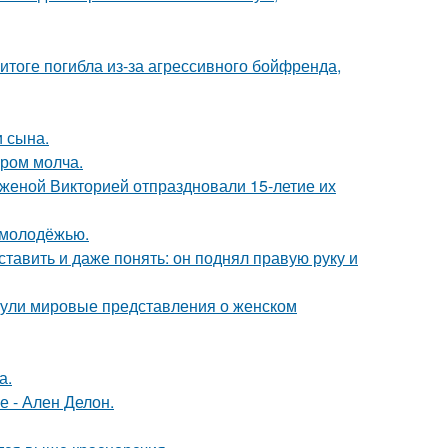
итоге погибла из-за агрессивного бойфренда,
 сына.
ором молча.
женой Викторией отпраздновали 15-летие их
ь молодёжью.
ставить и даже понять: он поднял правую руку и
рнули мировые представления о женском
а.
е - Ален Делон.