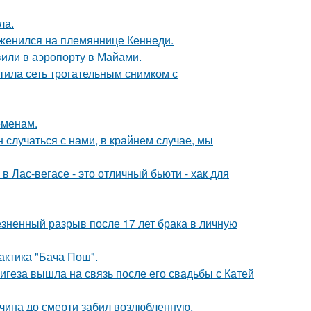
ла.
 женился на племяннице Кеннеди.
вили в аэропорту в Майами.
тила сеть трогательным снимком с
еменам.
 случаться с нами, в крайнем случае, мы
в Лас-вегасе - это отличный бьюти - хак для
езненный разрыв после 17 лет брака в личную
актика "Бача Пош".
геза вышла на связь после его свадьбы с Катей
жчина до смерти забил возлюбленную,