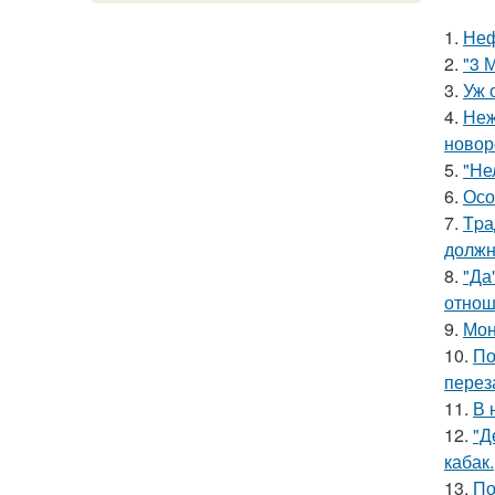
1.
Неф
2.
"3 
3.
Уж 
4.
Неж
новор
5.
"Не
6.
Осо
7.
Tpа
должн
8.
"Да
отнош
9.
Мон
10.
По
перез
11.
В 
12.
"Д
кабак.
13.
По