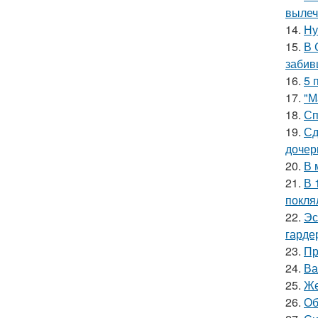
вылеч
14.
Ну
15.
В 
забив
16.
5 
17.
"М
18.
Сп
19.
Сд
дочер
20.
В 
21.
В 
покля
22.
Эс
гарде
23.
Пр
24.
Ва
25.
Же
26.
Об