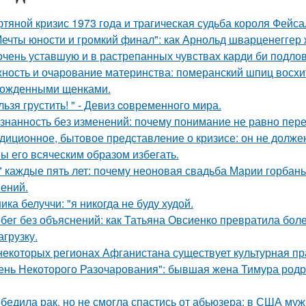
тяной кризис 1973 года и трагическая судьба короля Фейса
Мечты юности и громкий финал": как Арнольд шварценеггер
очень уставшую и в растрепанных чувствах карди би подло
ность и очарование материнства: померанский шпиц восхи
ожденными щенками.
льзя грустить! " - Девиз coвременного мира.
знанность без изменений: почему понимание не равно пер
диционное, бытовое представление о кризисе: он не должен
ы его всяческим образом избегать.
" каждые пять лет: почему неоновая свадьба Марии горбань 
ений.
ика белуччи: "я никогда не буду худой.
бег без объяснений: как Татьяна Овсиенко превратила бол
агрузку.
некоторых регионах Афганистана существует культурная пр
ень Некоторого Разочарования": бывшая жена Тимура родри
бедила рак, но не смогла спастись от абьюзера: в США му