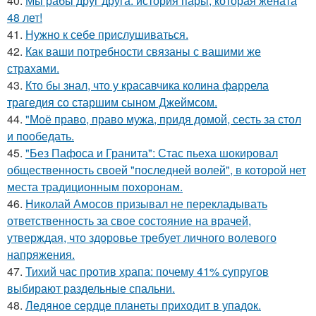
40.
Мы рабы друг друга: история пары, которая жената
48 лет!
41.
Нужно к себе прислушиваться.
42.
Как ваши потребности связаны с вашими же
страхами.
43.
Кто бы знал, что у красавчика колина фаррела
трагедия со старшим сыном Джеймсом.
44.
"Моё право, право мужа, придя домой, сесть за стол
и пообедать.
45.
"Без Пафоса и Гранита": Стас пьеха шокировал
общественность своей "последней волей", в которой нет
места традиционным похоронам.
46.
Николай Амосов призывал не перекладывать
ответственность за свое состояние на врачей,
утверждая, что здоровье требует личного волевого
напряжения.
47.
Тихий час против храпа: почему 41% супругов
выбирают раздельные спальни.
48.
Ледяное сердце планеты приходит в упадок.