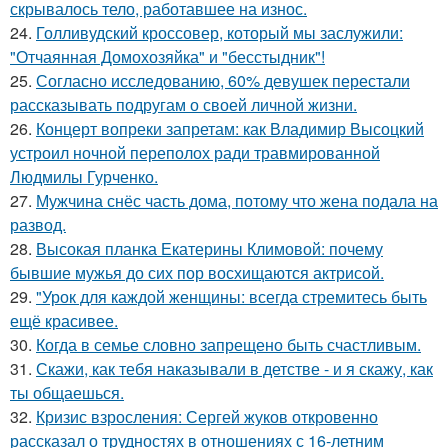
скрывалось тело, работавшее на износ.
24.
Голливудский кроссовер, который мы заслужили:
"Отчаянная Домохозяйка" и "бесстыдник"!
25.
Согласно исследованию, 60% девушек перестали
рассказывать подругам о своей личной жизни.
26.
Концерт вопреки запретам: как Владимир Высоцкий
устроил ночной переполох ради травмированной
Людмилы Гурченко.
27.
Мужчина снёс часть дома, потому что жена подала на
развод.
28.
Высокая планка Екатерины Климовой: почему
бывшие мужья до сих пор восхищаются актрисой.
29.
"Урок для каждой женщины: всегда стремитесь быть
ещё красивее.
30.
Когда в семье словно запрещено быть счастливым.
31.
Скажи, как тебя наказывали в детстве - и я скажу, как
ты общаешься.
32.
Кризис взросления: Сергей жуков откровенно
рассказал о трудностях в отношениях с 16-летним