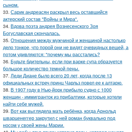
сыном.
33.
Сарик андреасян раскрыл весь оставшийся
актерский состав "Войны и Мира".
34.
Вдова поэта андрея Вознесенского Зоя
Богуславская скончалась.
35.
Отношения между мужчиной и женщиной настолько
дело тонкое, что порой они не видят очевидных вещей, а
потом удивляются: "почему мы расстались?
36.
Будьте бдительны, если при варке супа образуется
большое количество темной пены.
37.
Леди Диане было всего 20 лет, когда после 13
официальных встреч принц Чарльз повел ее к алтарю.
38.
В 1907 году в Нью-йорк прибыло судно с 1000
женщин - иммигранток из прибалтики, которые хотели
найти себе мужей.
39.
Вот как выглядела мать ребёнка, когда Арнольд
шварценеггер закрутил с ней роман буквально под
носом у своей жены Марии.