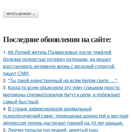
читать дальше →
Последние обновления на сайте:
1.
66-Летний житель Подмосковья после тяжёлой
болезни полностью потерял потенцию, но решил
восстановить интимную жизнь с молодой супругой,
пишут СМИ.
2.
"Ты такой единственный на всём белом свете …":
3.
Когда-то всем объясняли эту тему слишком просто:
миллионы сперматозоидов бегут к цели, а побеждает
самый быстрый.
4.
В стране зафиксировали аномальный
психологический сдвиг: переоценка ценностей и жесткая
депрессия теперь настигают парней на 10 лет раньше.
5.
Лерчек прошла последний, девятый курс