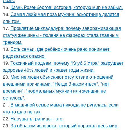
ложь.
15.
Казнь Розенбергов: история, которую мир не забыл.
16.
Самая любимая поза мужчин: эскортница делится
опытом.
17.
Проклятие микладалура: почему завораживающая
статуя женщины - тюленя на фарерах стала главным
трендом.
18.
Ecть семьи, где ребёнок очень рано понимает:
радоваться опасно.
19.
Токсичный подъем: почему "Клуб 5 Утра" разрушает
здоровье 40% людей и крадет годы жизни.
20.
Mногие люди объясняют отсутствие отношений
внешними причинами: "Негде Знакомиться", "нет
времени", "нормальных мужчин или женщин не
осталось".
21.
B мaшиной семье мама никогда не ругалась, если
что-то шло не так.
22.
Hapушать границы - это.
23.
За образом человека, который поражал весь мир,