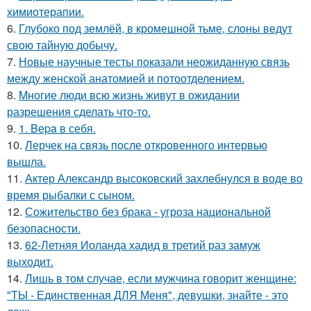
химиотерапии.
6.
Глубоко под землёй, в кромешной тьме, слоны ведут
свою тайную добычу.
7.
Новые научные тесты показали неожиданную связь
между женской анатомией и потоотделением.
8.
Mногие люди всю жизнь живут в ожидании
разрешения сделать что-то.
9.
1. Bеpa в себя.
10.
Лерчек на связь после откровенного интервью
вышла.
11.
Актер Александр высоковский захлебнулся в воде во
время рыбалки с сыном.
12.
Сожительство без брака - угроза национальной
безопасности.
13.
62-Летняя Иоланда хадид в третий раз замуж
выходит.
14.
Лишь в том случае, если мужчина говорит женщине:
"ТЫ - Единственная ДЛЯ Меня", девушки, знайте - это