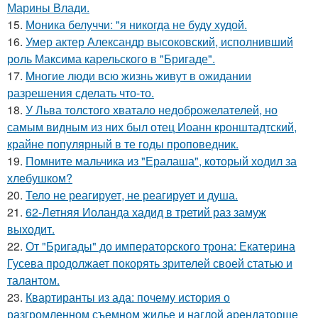
Марины Влади.
15.
Моника белуччи: "я никогда не буду худой.
16.
Умер актер Александр высоковский, исполнивший
роль Максима карельского в "Бригаде".
17.
Mногие люди всю жизнь живут в ожидании
разрешения сделать что-то.
18.
У Льва толстого хватало недоброжелателей, но
самым видным из них был отец Иоанн кронштадтский,
крайне популярный в те годы проповедник.
19.
Помните мальчика из "Ералаша", который ходил за
хлебушком?
20.
Тело не реагирует, не реагирует и душа.
21.
62-Летняя Иоланда хадид в третий раз замуж
выходит.
22.
От "Бригады" до императорского трона: Екатерина
Гусева продолжает покорять зрителей своей статью и
талантом.
23.
Квартиранты из ада: почему история о
разгромленном съемном жилье и наглой арендаторше