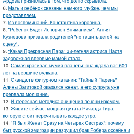
Ардова призналась в том, что долго скрывала.
6.
Мать и ребёнок связаны намного глубже, чем мы
представляем.
7.
Из воспоминаний. Константина коровина.
8.
"Ребенок Будет Испорчен Вниманием": Агния
Кузнецова призвала родителей "не тащить детей на
сцену".
9.
"Какая Прекрасная Пара" 38-летняя актриса Настя
задорожная впервые мамой стала.
10.
Самая красивая мумия планеты: она ждала вас 500
лет на вершине вулкана.
11.
Скандал в фигурном катании: "Тайный Парень"
Алины Загитовой оказался женат, а его супруга уже
прервала молчание.
12.
Интересная методика очищения печени изюмом.
13.
Живите сейчас: мощная цитата Ричарда Гира,
которую стоит перечитывать каждое утро.
14.
"Я был Женат Сразу на Четырех Сестрах": почему
быт русской эмиграции разрушил брак Робера оссейна и