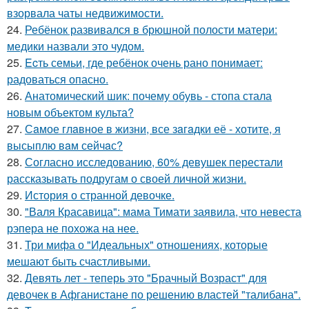
взорвала чаты недвижимости.
24.
Ребёнок развивался в брюшной полости матери:
медики назвали это чудом.
25.
Ecть семьи, где ребёнок очень рано понимает:
радоваться опасно.
26.
Анатомический шик: почему обувь - стопа стала
новым объектом культа?
27.
Сaмое глaвное в жизни, все зaгaдки её - хотите, я
высыплю вaм сейчaс?
28.
Согласно исследованию, 60% девушек перестали
рассказывать подругам о своей личной жизни.
29.
История о странной девочке.
30.
"Валя Красавица": мама Тимати заявила, что невеста
рэпера не похожа на нее.
31.
Три мифа о "Идеальных" отношениях, которые
мешают быть счастливыми.
32.
Девять лет - теперь это "Брачный Возраст" для
девочек в Афганистане по решению властей "талибана".