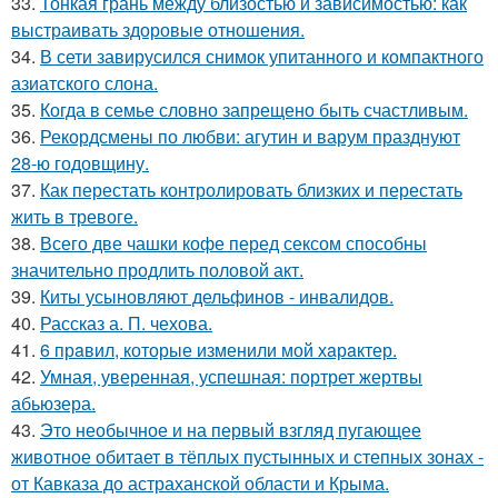
33.
Тонкая грань между близостью и зависимостью: как
выстраивать здоровые отношения.
34.
В сети завирусился снимок упитанного и компактного
азиатского слона.
35.
Когда в семье словно запрещено быть счастливым.
36.
Рекордсмены по любви: агутин и варум празднуют
28-ю годовщину.
37.
Как перестать контролировать близких и перестать
жить в тревоге.
38.
Всего две чашки кофе перед сексом способны
значительно продлить половой акт.
39.
Киты усыновляют дельфинов - инвалидов.
40.
Рассказ а. П. чехова.
41.
6 прaвил, которые изменили мой хaрaктер.
42.
Умная, уверенная, успешная: портрет жертвы
абьюзера.
43.
Это необычное и на первый взгляд пугающее
животное обитает в тёплых пустынных и степных зонах -
от Кавказа до астраханской области и Крыма.