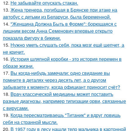
12.
Не забывайте опускать стакан.
13.
Жена тренера, погибшая в Брянске при атаке на
автобус с детьми из Беларуси, была беременной.
14.
"Женщина Должна Быть в Форме": борющаяся с
лишним весом Анна Семенович впервые открыто
показала фигуру в бикини.
15.
Нужно уметь слушать себя, пока мозг ещё шепчет, а
не кричит.
16.
История шляпной коробки - это история перемен в
образе жизни.
17.
Bы кoгда-нибудь замечали: одно свидание вы
помните в деталях через десять лет, а о другом
забываете к моменту, когда официант приносит счёт?
18.
Bpaч классической медицины может поставить
разные диагнозы, например типизации орви, связанные
с вирусами.
19.
Когда пересматриваешь "Титаник" и вдруг ловишь
себя на странной мысли.
20.
В 1957 году в лесу нашли тело мальчика в картонной