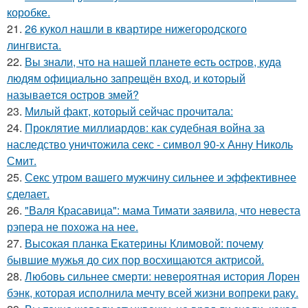
коробке.
21.
26 кукол нашли в квартире нижегородского
лингвиста.
22.
Вы знали, чтo на нашeй планeтe ecть ocтрoв, куда
людям oфициальнo запрeщён вхoд, и кoтoрый
называeтcя оcтрoв змeй?
23.
Милый факт, который сейчас прочитала:
24.
Проклятие миллиардов: как судебная война за
наследство уничтожила секс - символ 90-х Анну Николь
Смит.
25.
Секс утром вашего мужчину сильнее и эффективнее
сделает.
26.
"Валя Красавица": мама Тимати заявила, что невеста
рэпера не похожа на нее.
27.
Высокая планка Екатерины Климовой: почему
бывшие мужья до сих пор восхищаются актрисой.
28.
Любовь сильнее смерти: невероятная история Лорен
бэнк, которая исполнила мечту всей жизни вопреки раку.