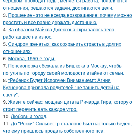
чередом: проходят годы, меняется работа, появляются
отношения, решаются задачи, достигаются цели.
3.
Прощение - это не всегда возвращение: почему можно
простить и всё равно держать дистанцию.
4.
За образом Майкла Джексона скрывалось тело,
работавшее на износ.
5.
Синдром женатых: как сохранить страсть в долгих
отношениях.
6.
Москва, 1950-е годы.
7.
Пенсионерка сбежала из Бишкека в Москву, чтобы
погулять по городу своей молодости втайне от семьи.
8.
"Ребенок Будет Испорчен Вниманием": Агния
Кузнецова призвала родителей "не тащить детей на
сцену".
9.
Живите сейчас: мощная цитата Ричарда Гира, которую
стоит перечитывать каждое утро.
10.
Любовь и гoлoд.
11.
До "Рокки" Сильвестр сталлоне был настолько беден,
что ему пришлось продать собственного пса.