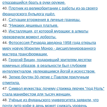
отказавшийся брать в руки оружие.
40.
Плотник из великобритании с работы из-за своего
французского бульдога ушёл.
41.
Ситуации вторжения в личные границы.
42.
"Никаких дешевых платьев.
43.
Инсталляция, от которой мурашки: в алматы
увековечили момент доброты.
44.
Фотосессия Ричарда аведона 1958 года открыла
миру новую Мэрилин Монро - дисциплинированного
мастера трансформации.
45.
Георгий Вицин, подаривший зрителям десятки
комичных образов, в реальности был глубоким
интеллектуалом, увлекавшимся йогой и искусством.
46.
Зепюр брутян 30-летие с Павлом прилучным
отметила.
47.
Символ мужества: почему стрижка лерчек "под Ноль"
стала манифестом для тысяч женщин.
48.
Учёные из фуданьского университета заявили, что
почти литр кофе в день может снижать уровень