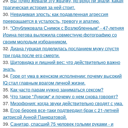
29.
Вы точно жевали эту жвачку, но вряд ли знали, какая
трагическая история за ней стоит.
30.
Невидимая злость: как подавленная агрессия
превращается в усталость, тревогу и апатию.
31.
"Опубликовала Снимок с Возлюбленным" - 47-летняя
Ирина пегова выложила совместную фотографию со
своим молодым избранником.
32.
Диана гурцкая поделилась посланием мужу спустя
три года после его смерти.
33.
Щитовидка и лишний вес: что действительно важно
знать.
34.
Горе от ума в женском исполнении: почему высокий
IQ стал главным врагом личной жизни.
35.
Как часто парам нужно заниматься сексом?
36.
Что такое "Лукизм" и почему о нем снова говорят?
37.
Мизофония: когда звуки действительно сводят с ума.
38.
Егор бероев все-таки подтвердил брак с 21-летней
актрисой Анной Панкратовой.
39.
Санитар, спасший 75 человек голыми руками - и