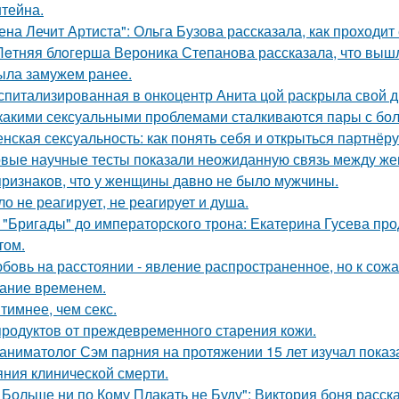
тейна.
ена Лечит Артиста": Ольга Бузова рассказала, как проходит
Лeтняя блoгерша Вероника Степанова рассказала, что вышл
ыла замужем ранее.
спитализированная в онкоцентр Анита цой раскрыла свой д
какими сексуальными проблемами сталкиваются пары с бол
нская сексуальность: как понять себя и открыться партнёру
вые научные тесты показали неожиданную связь между же
признаков, что у женщины давно не было мужчины.
ло не реагирует, не реагирует и душа.
 "Бригады" до императорского трона: Екатерина Гусева про
том.
бoвь нa расстоянии - явление распространенное, но к сож
ание временем.
тимнее, чем секс.
продуктов от преждевременного старения кожи.
аниматолог Сэм парния на протяжении 15 лет изучал показ
яния клинической смерти.
 Больше ни по Кому Плакать не Буду": Виктория боня расс