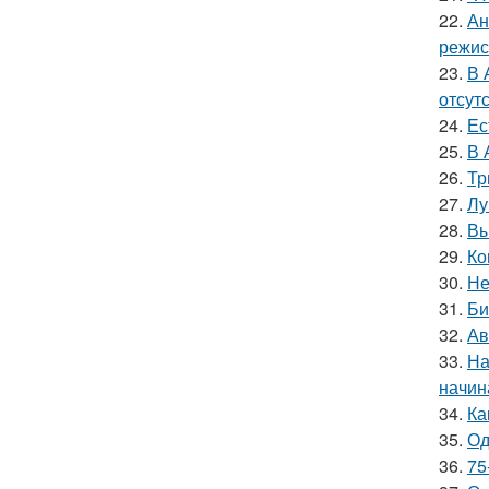
22.
Ан
режис
23.
В 
отсут
24.
Ес
25.
В 
26.
Тр
27.
Лу
28.
Вы
29.
Ко
30.
Не
31.
Би
32.
Ав
33.
На
начин
34.
Ка
35.
Од
36.
75