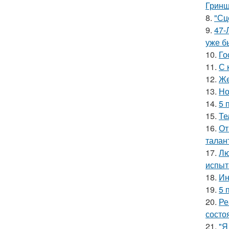
Гринш
8.
"Сц
9.
47-
уже б
10.
Го
11.
С 
12.
Же
13.
Но
14.
5 
15.
Те
16.
От
талан
17.
Лю
испыт
18.
Ин
19.
5 
20.
Ре
состо
21.
"Я