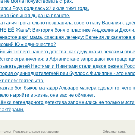
а не могла почувствовать страх.
ипси Роуз родилась 27 июля 1991 года.
мая большая дыра на планете.
а галич трогательно поздравила своего папу Василия с дн
НЕ ЕЁ Жаль": Виктория боня о пластике Анджелины Джоли
енастоящая" мама, спасшая легенду: Евгения лихалатова 
сокий IQ = одиночество?
йный эксперт нашего детства: как дедушка из рекламы объе
сткие ограничения: в Афганистане запрещают контрацепц
зывать детей Настями и Никитами стали вдвое реже в Росс
тория одиннадцатилетней реи буллос с Филиппин - это нап
ит от обстоятельств.
разгар боя быков матадор Альваро манера сделал то, чего 
ело ныряйте в жизнь, она вас не обманет.
ёмки легендарного детектива запомнились не только мисти
 актёрами.
онтакты
Пользовательское соглашение
Обратная связь