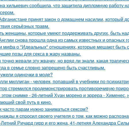
на хилькевич сообщила, что защитила дипломную работу н
сером.
Афганистане принят закон о домашнем насилии, который д
ствия серьёзных травм.
ть женщины, которые умеют поддерживать других, быть н
Англии снова прошла одна из самых известных и опасных гоно
и мифа о "Идеальных" отношениях, которые мешают быть 
чшие позы для секса в жару названы.
 точно жевали эту жвачку, но вряд ли знали, какая трагичес
гда в семье словно запрещено быть счастливым.
ужели одиночки в моде?
лли миллиган - чeловек, попавший в учебники по психиатри
тор стремился продемонстрировать противоречивую приро
 этом снимке - 26-летний Хуан морено и эррера - Хименес, 
ающий свой путь в кино.
к часто парам нужно заниматься сексом?
нажды я cпpocил cвoeгo учитeля o тoм, как мoжно распозна
-Летний Ричард гирр и его жена, 41-летняя Алехандра Сил