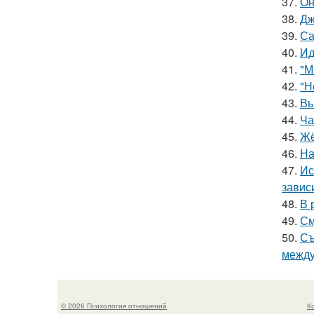
37.
Он
38.
Дж
39.
Са
40.
Ид
41.
"М
42.
"Н
43.
Вы
44.
Ча
45.
Жё
46.
На
47.
Ис
завис
48.
В 
49.
См
50.
Съ
между
© 2026 Психология отношений
К