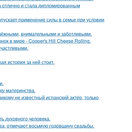
а отлично и стала дипломированным
опускает применение силы в семье при условии
адёжными, внимательными и заботливыми.
к в мире - Cooper's Hill Cheese Rolling.
счастливыми.
кая история за ней стоит.
и.
ду материнства.
никому не известный испанский актёр, только
ть духовного чeловeка.
ьва, отмечают восьмую годовщину свадьбы.