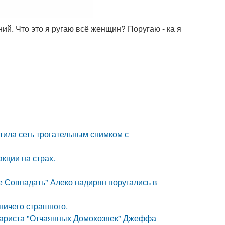
ий. Что это я ругаю всё женщин? Поругаю - ка я
тила сеть трогательным снимком с
кции на страх.
е Совпадать" Алеко надирян поругались в
 ничего страшного.
енариста "Отчаянных Домохозяек" Джеффа