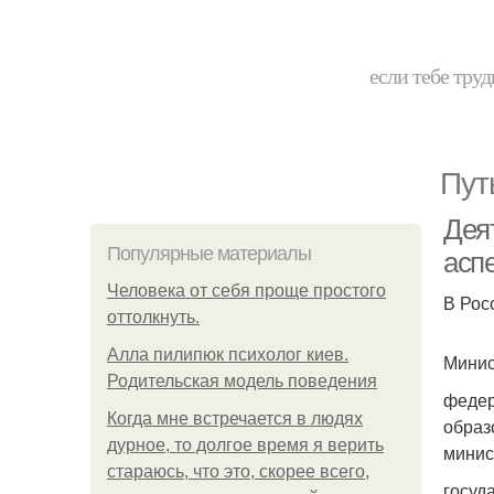
если тебе труд
Пут
Дея
Популярные материалы
асп
Человека от себя проще простого
В Рос
оттолкнуть.
Алла пилипюк психолог киев.
Минис
Родительская модель поведения
федер
Когда мне встречается в людях
образ
дурное, то долгое время я верить
минис
стараюсь, что это, скорее всего,
госуд