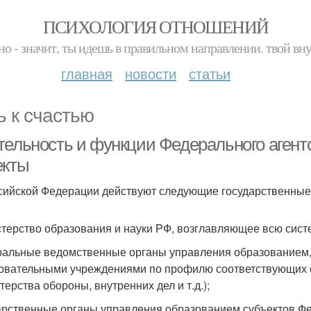
ПСИХОЛОГИЯ ОТНОШЕНИЙ
но - значит, ты идешь в правильном направлении. твой вн
главная
новости
статьи
ь к счастью
тельность и функции Федерального агент
екты
сийской Федерации действуют следующие государственные
терство образования и науки РФ, возглавляющее всю систе
альные ведомственные органы управления образованием,
овательными учреждениями по профилю соответствующих о
терства обороны, внутренних дел и т.д.);
арственные органы управления образованием субъектов Ф