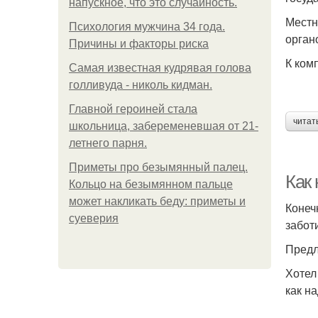
напускное, что это случайность.
Местн
Психология мужчина 34 года.
орган
Причины и факторы риска
К ком
Самая известная кудрявая голова
голливуда - николь кидман.
Главной героиней стала
читат
школьница, забеременевшая от 21-
летнего парня.
Приметы про безымянный палец.
Как 
Кольцо на безымянном пальце
может накликать беду: приметы и
Конеч
суеверия
забот
Предл
Хотел
как н