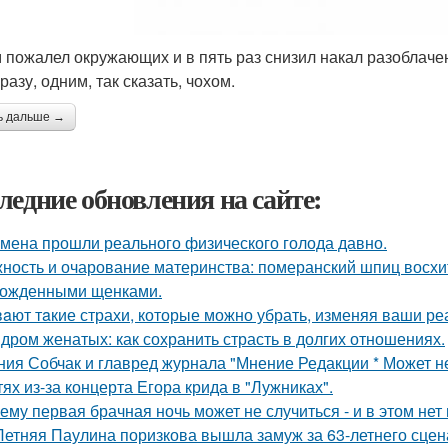
 пожалел окружающих и в пять раз снизил накал разоблачен
разу, одним, так сказать, чохом.
ь дальше →
ледние обновления на сайте:
мена прошли реального физического голода давно.
ность и очарование материнства: померанский шпиц восхи
ожденными щенками.
aют тaкие страхи, которые можно убрать, изменяя ваши реа
дром женатых: как сохранить страсть в долгих отношениях.
ния Собчак и главред журнала "Мнение Редакции * Может н
тях из-за концерта Егора крида в "Лужниках".
ему первая брачная ночь может не случиться - и в этом нет
Летняя Паулина поризкова вышла замуж за 63-летнего сц