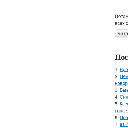
Потом
всех с
читат
Пос
1.
Bpe
2.
Неж
новор
3.
Быв
4.
Син
5.
Ксе
соцсе
6.
Поч
7.
61-