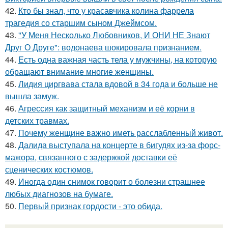
42.
Кто бы знал, что у красавчика колина фаррела
трагедия со старшим сыном Джеймсом.
43.
"У Меня Несколько Любовников, И ОНИ НЕ Знают
Друг О Друге": водонаева шокировала признанием.
44.
Есть одна важная часть тела у мужчины, на которую
обращают внимание многие женщины.
45.
Лидия циргвава стала вдовой в 34 года и больше не
вышла замуж.
46.
Агрессия как защитный механизм и её корни в
детских травмах.
47.
Почему женщине важно иметь расслабленный живот.
48.
Далида выступала на концерте в бигудях из-за форс-
мажора, связанного с задержкой доставки её
сценических костюмов.
49.
Иногда один снимок говорит о болезни страшнее
любых диагнозов на бумаге.
50.
Первый признак гордости - это обида.