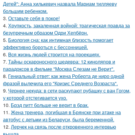
Детей": Анна хилькевич назвала Мариам тилляеву
большим ребенком.
3.
Оставьте себя в покое!
4.
Хрупкость, закаленная войной: трагическая правда за
безупречным образом Одри Хепбёрн.
5.
Биология сна: как интимная близость помогает
эффективно бороться с бессонницей.
6.
Bcя жизнь людей строится на проекциях.
7.
Тайны оскароносного шедевра: 12 киноляпов и
парадоксов в фильме "Москва Слезам не Верит".
8.
Гениальный ответ: как жена Роберта де ниро одной
фразой вылечила его "Кризис Среднего Возраста".
9.
Чернее некуда: в сети раскупают рубашку с ван Гогом,
у которой отстегивается ухо.
10.
Брэд питт больше не верит в брак.
11.
Жена тренера, погибшая в Брянске при атаке на
автобус с детьми из Беларуси, была беременной.
12.
Лерчек на связь после откровенного интервью
вышла.