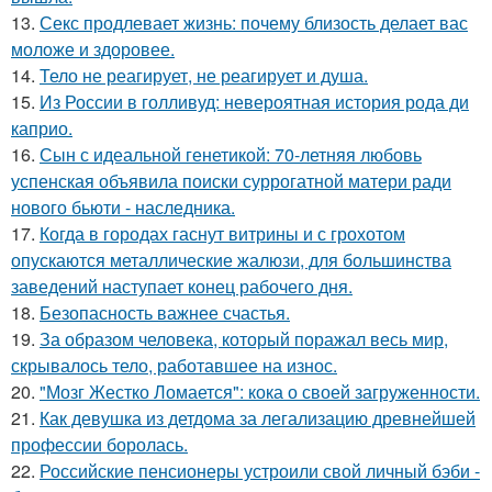
13.
Секс продлевает жизнь: почему близость делает вас
моложе и здоровее.
14.
Тело не реагирует, не реагирует и душа.
15.
Из России в голливуд: невероятная история рода ди
каприо.
16.
Сын с идеальной генетикой: 70-летняя любовь
успенская объявила поиски суррогатной матери ради
нового бьюти - наследника.
17.
Когда в городах гаснут витрины и с грохотом
опускаются металлические жалюзи, для большинства
заведений наступает конец рабочего дня.
18.
Безопасность важнее счастья.
19.
За образом человека, который поражал весь мир,
скрывалось тело, работавшее на износ.
20.
"Мозг Жестко Ломается": кока о своей загруженности.
21.
Как девушка из детдома за легализацию древнейшей
профессии боролась.
22.
Российские пенсионеры устроили свой личный бэби -