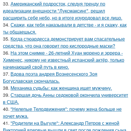
33.
Американский подросток, следуя тренду по
идеализации внешности "Луксмаксинг", решил
расширить себе небо, но в итоге изуродовал все лицо.
34.
Скажи, как тебя наказывали в детстве - и я скажу, как
ты общаешься.
35.
Когда стюардесса демонстрирует вам спасательные
средства, что она говорит про кислородные маски?
36.
На этом снимке - 26-летний Хуан морено и эррера -
Хименес, никому не известный испанский актёр, только
начинающий свой путь в кино.
37.
Вдова поэта андрея Вознесенского Зоя
Богуславская скончалась.
38.
Механика судьбы: как женщина ищет мужчину.
39.
Старшая дочь Анны седоковой окончила университет
в США.
40.
"Нелепые Телодвижения": почему жена больше не
хочет мужа.
41.
"Родители на Выгуле": Александр Петров с женой
Викторией впервые вышли в свет после рождения сына.