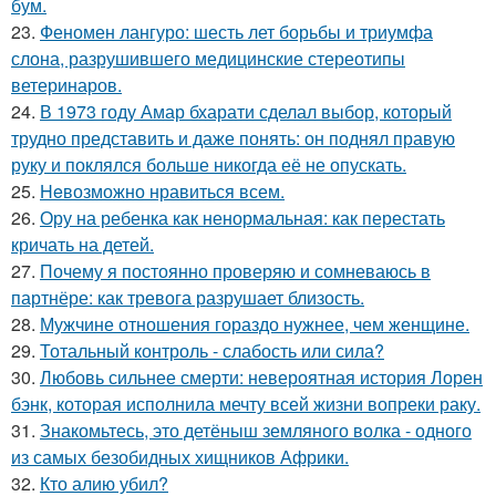
бум.
23.
Феномен лангуро: шесть лет борьбы и триумфа
слона, разрушившего медицинские стереотипы
ветеринаров.
24.
В 1973 году Амар бхарати сделал выбор, который
трудно представить и даже понять: он поднял правую
руку и поклялся больше никогда её не опускать.
25.
Heвозможно нравиться всем.
26.
Ору на ребенка как ненормальная: как перестать
кричать на детей.
27.
Почему я постоянно проверяю и сомневаюсь в
партнёре: как тревога разрушает близость.
28.
Мужчине отношения гораздо нужнее, чем женщине.
29.
Тотальный контроль - слабость или сила?
30.
Любовь сильнее смерти: невероятная история Лорен
бэнк, которая исполнила мечту всей жизни вопреки раку.
31.
Знакомьтесь, это детёныш земляного волка - одного
из самых безобидных хищников Африки.
32.
Кто алию убил?