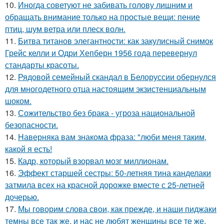
10.
Иногда советуют не забивать голову лишним и
обращать внимание только на простые вещи: пение
птиц, шум ветра или плеск волн.
11.
Битва титанов элегантности: как закулисный снимок
Грейс келли и Одри Хепберн 1956 года перевернул
стандарты красоты.
12.
Рядовой семейный скандал в Белоруссии обернулся
для многодетного отца настоящим экзистенциальным
шоком.
13.
Сожительство без брака - угроза национальной
безопасности.
14.
Hаверняка вам знакома фраза: "люби меня таким,
какой я есть!
15.
Кадр, который взорвал мозг миллионам.
16.
Эффект старшей сестры: 50-летняя тина канделаки
затмила всех на красной дорожке вместе с 25-летней
дочерью.
17.
Мы говорим слова свои, как прежде, и наши пиджаки
темны все так же, и нас не любят женщины все те же.