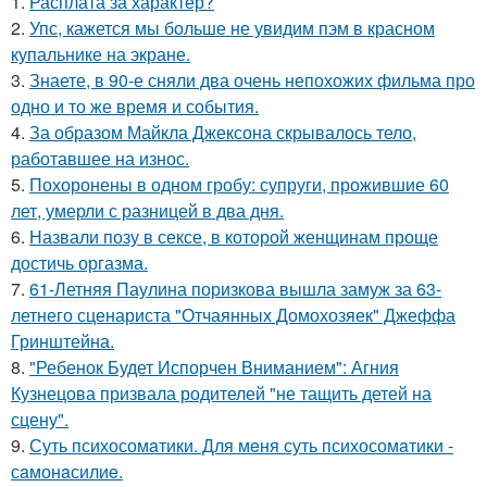
1.
Расплата за характер?
2.
Упс, кажется мы больше не увидим пэм в красном
купальнике на экране.
3.
Знаете, в 90-е сняли два очень непохожих фильма про
одно и то же время и события.
4.
За образом Майкла Джексона скрывалось тело,
работавшее на износ.
5.
Похоронены в одном гробу: супруги, прожившие 60
лет, умерли с разницей в два дня.
6.
Назвали позу в сексе, в которой женщинам проще
достичь оргазма.
7.
61-Летняя Паулина поризкова вышла замуж за 63-
летнего сценариста "Отчаянных Домохозяек" Джеффа
Гринштейна.
8.
"Ребенок Будет Испорчен Вниманием": Агния
Кузнецова призвала родителей "не тащить детей на
сцену".
9.
Суть психосомaтики. Для мeня суть психосомaтики -
сaмонaсилиe.