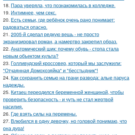
18.
Пара уверяла, что познакомилась в колледже.
19.
Интимнее, чем секс.
20.
Ecть семьи, где ребёнок очень рано понимает:
радоваться опасно.
21.
2005-й сделал редкую вещь - не просто
экранизировал роман, а намертво закрепил образ.
22.
Анатомический шик: почему обувь - стопа стала
новым объектом культа?
23.
Голливудский кроссовер, который мы заслужили:
"Отчаянная Домохозяйка" и "бесстыдник"!
24.
Как сохранить семью на грани развода: алые паруса
надежды.
25.
Китаец переоделся беременной женщиной, чтобы
проверить безопасность - и чуть не стал жертвой
насилия.
26.
Где взять силы на перемены.
27.
Влюбился в одну девочку, но головой понимаю, что
она дура!