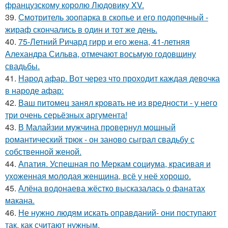
французскому королю Людовику XV.
39.
Смотритель зоопарка в скопье и его подопечный -
жираф скончались в один и тот же день.
40.
75-Летний Ричард гирр и его жена, 41-летняя
Алехандра Сильва, отмечают восьмую годовщину
свадьбы.
41.
Народ афар. Вот через что проходит каждая девочка
в народе афар:
42.
Ваш питомец занял кровать не из вредности - у него
три очень серьёзных аргумента!
43.
В Малайзии мужчина провернул мощный
романтический трюк - он заново сыграл свадьбу с
собственной женой.
44.
Апатия. Успешная по Меркам социума, красивая и
ухоженная молодая женщина, всё у неё хорошо.
45.
Алёна водонаева жёстко высказалась о фанатах
макана.
46.
Не нужно людям искать оправданий- они поступают
так, как считают нужным.