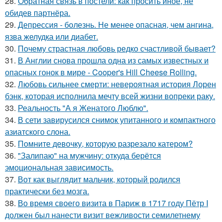
28.
Обратная связь в постели: как просить иное, не
обидев партнёра.
29.
Депрессия - болезнь. Не менее опасная, чем ангина,
язва желудка или диабет.
30.
Почему страстная любовь редко счастливой бывает?
31.
В Англии снова прошла одна из самых известных и
опасных гонок в мире - Cooper's Hill Cheese Rolling.
32.
Любовь сильнее смерти: невероятная история Лорен
бэнк, которая исполнила мечту всей жизни вопреки раку.
33.
Реальность "А я Женатого Люблю".
34.
В сети завирусился снимок упитанного и компактного
азиатского слона.
35.
Помните девочку, которую разрезало катером?
36.
"Залипаю" на мужчину: откуда берётся
эмоциональная зависимость.
37.
Вот как выглядит мальчик, который родился
практически без мозга.
38.
Во время своего визита в Париж в 1717 году Пётр I
должен был нанести визит вежливости семилетнему