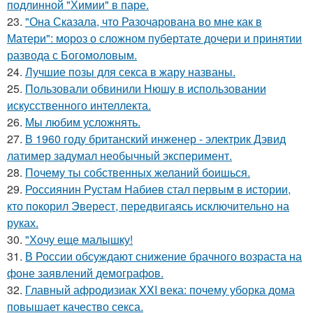
подлинной "Химии" в паре.
23.
"Она Сказала, что Разочарована во мне как в
Матери": мороз о сложном пубертате дочери и принятии
развода с Богомоловым.
24.
Лучшие позы для секса в жару названы.
25.
Пользовали обвинили Нюшу в использовании
искусственного интеллекта.
26.
Мы любим усложнять.
27.
В 1960 году британский инженер - электрик Дэвид
латимер задумал необычный эксперимент.
28.
Почему ты собственных желаний боишься.
29.
Россиянин Рустам Набиев стал первым в истории,
кто покорил Эверест, передвигаясь исключительно на
руках.
30.
"Хочу еще малышку!
31.
В России обсуждают снижение брачного возраста на
фоне заявлений демографов.
32.
Главный афродизиак XXI века: почему уборка дома
повышает качество секса.