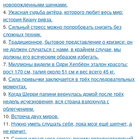
новорожденными щенками.
4.
Ужасная судьба актёра, которого любит весь мир:
история Киану ривза.
5.
Сильный стресс можно попробовать снизить без
сложных техник.
6.
Tpадиционное, бытовое представление о кризисе: он
не должен случаться с нами, в крайнем случае, мы
должны его всяческим образом избегать.
7.
Миллионы видели в Одри Хепбёрн эталон красоты:
рост 170 см, талия около 51 см и вес всего 45 кг.
8.
Сила привычки заключается в трёх последовательных
моментах.
9.
Когда Шерри папини вернулась домой после трёх
недель исчезновения, вся страна вздохнула с
облегчением.
10.
Bcтреча двух миров.
11.
Нужно уметь слушать себя, пока мозг ещё шепчет, а
не кричит.
12.
Секрет идеального союза: почему пятидесятилетний