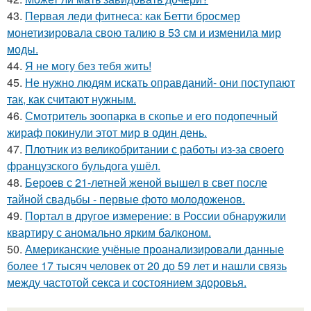
43.
Первая леди фитнеса: как Бетти бросмер
монетизировала свою талию в 53 см и изменила мир
моды.
44.
Я не могу без тебя жить!
45.
Не нужно людям искать оправданий- они поступают
так, как считают нужным.
46.
Смотритель зоопарка в скопье и его подопечный
жираф покинули этот мир в один день.
47.
Плотник из великобритании с работы из-за своего
французского бульдога ушёл.
48.
Бероев с 21-летней женой вышел в свет после
тайной свадьбы - первые фото молодоженов.
49.
Портал в другое измерение: в России обнаружили
квартиру с аномально ярким балконом.
50.
Американские учёные проанализировали данные
более 17 тысяч человек от 20 до 59 лет и нашли связь
между частотой секса и состоянием здоровья.