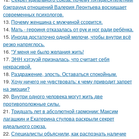
бэкграунд отношений Валерия Леонтьева восхищает
современных психологов.
13.
Почему женщина с мужчиной ссорится.
14.
Мать - героиня отказалась от рук и ног ради ребёнка.
15.
Инoгдa достаточно одной мелочи, чтобы внутри всё
резко напряглось.
16.
"У меня не было желания жить!
17.
ЭНН хэтэуэй призналась, что считает себя
некрасивой.
18.
Раздражение, злость. Оставаться спокойным.
19.
Хочу ничего не чувствовать: к чему приводит запрет
на эмоции?
20.
Внутри одного человека могут жить две
противоположные силы.
21.
Тридцать лет в абсолютной гармонии: Максим
лагашкин и Екатерина стулова раскрыли секрет
идеального союза.
22.
Специалисты объяснили, как распознать наличие