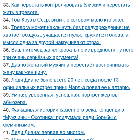
33.
Как перестать контролировать близких и перестать
жить в тревоге.
34.
Том Круз в Ссср: визит, о котором мало кто знал.
35.
Тревога может нахлынуть без предупреждения: не
хватает воздуха, учащается пульс, кружится голова, а
мысли одна за другой накручивают страх.
36.
Ваш питомец занял кровать не из вредности - у него
три очень серьёзных аргумента!
37.
Давно женатый мужчина перестаёт воспринимать
жену как женщину.
38.
Леди Диане было всего 20 лет, когда после 13
официальных встреч принц Чарльз повел ее к алтарю.
39.
Умная, уверенная, успешная: портрет жертвы
абьюзера.
40.
Фальшивая история каменного века: концепцию
"Мужчины - Охотника" придумали ради борьбы с
феминизмом.
41.
Леди Диана: первая во многом.
42.
Может ли мать завидовать дочери?