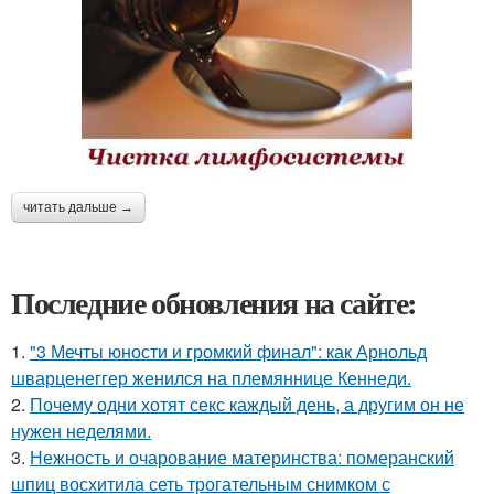
читать дальше →
Последние обновления на сайте:
1.
"3 Мечты юности и громкий финал": как Арнольд
шварценеггер женился на племяннице Кеннеди.
2.
Почему одни хотят секс каждый день, а другим он не
нужен неделями.
3.
Нежность и очарование материнства: померанский
шпиц восхитила сеть трогательным снимком с