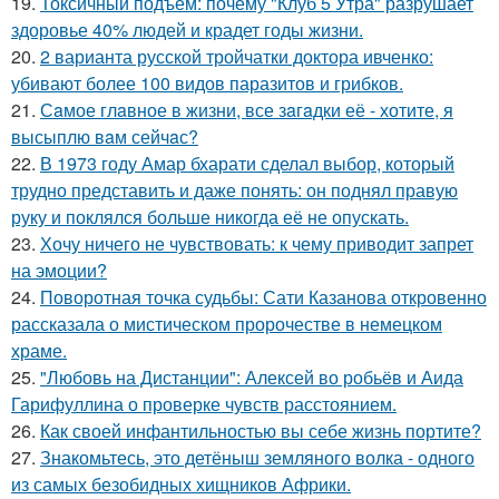
19.
Токсичный подъем: почему "Клуб 5 Утра" разрушает
здоровье 40% людей и крадет годы жизни.
20.
2 варианта русской тройчатки доктора ивченко:
убивают более 100 видов паразитов и грибков.
21.
Сaмое глaвное в жизни, все зaгaдки её - хотите, я
высыплю вaм сейчaс?
22.
В 1973 году Амар бхарати сделал выбор, который
трудно представить и даже понять: он поднял правую
руку и поклялся больше никогда её не опускать.
23.
Хочу ничего не чувствовать: к чему приводит запрет
на эмоции?
24.
Поворотная точка судьбы: Сати Казанова откровенно
рассказала о мистическом пророчестве в немецком
храме.
25.
"Любовь на Дистанции": Алексей во робьёв и Аида
Гарифуллина о проверке чувств расстоянием.
26.
Как своей инфантильностью вы себе жизнь портите?
27.
Знакомьтесь, это детёныш земляного волка - одного
из самых безобидных хищников Африки.