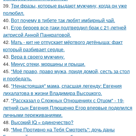
39.
Три фразы, которые выдают мужчину, когда он уже
полюбил.
40.
Вот почему в тибете так любят имбирный чай.
41.
Егор бероев все-таки подтвердил брак с 21-летней
актрисой Анной Панкратовой.
42.
Мать - кит не отпускает мёртвого детёныша: факт
который разбивает сердце.
43.
Вера в своего мужчину.
44.
Минус отеки, морщины и прыщи.
45.
"Моё право, право мужа, придя домой, сесть за стол
и пообедать.
46.
"Ненастоящая" мама, спасшая легенду: Евгения
лихалатова в жизни Владимира Высоцкого.
47.
"Рассказал о Сложных Отношениях с Отцом" - 19-
летний сын Евгения Плющенко Егор впервые поделился
личными переживаниями.
48.
Высокий IQ = одиночество?
49.
"Мне Противно на Тебя Смотреть": дочь даны