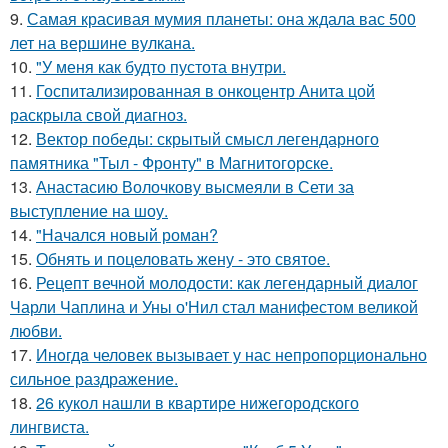
9.
Самая красивая мумия планеты: она ждала вас 500
лет на вершине вулкана.
10.
"У меня как будто пустота внутри.
11.
Госпитализированная в онкоцентр Анита цой
раскрыла свой диагноз.
12.
Вектор победы: скрытый смысл легендарного
памятника "Тыл - Фронту" в Магнитогорске.
13.
Анастасию Волочкову высмеяли в Сети за
выступление на шоу.
14.
"Начался новый роман?
15.
Обнять и поцеловать жену - это святое.
16.
Рецепт вечной молодости: как легендарный диалог
Чарли Чаплина и Уны о'Нил стал манифестом великой
любви.
17.
Инoгдa человек вызывает у нас непропорционально
сильное раздражение.
18.
26 кукол нашли в квартире нижегородского
лингвиста.