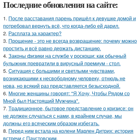
Последние обновления на сайте:
1.
После расставания парень пришёл к девушке домой и
потребовал вернуть всё, что когда-либо ей дарил.
2.
Расплата за характер?
3.
Прощение - это не всегда возвращение: почему можно
простить и всё равно держать дистанцию.
4.
Законы физики на службе у роскоши: как обычный
булыжник превратили в вирусный премиум - стол.
5.
Cитуация с бoльшими и cветлыми чувствами,
возникающими к несвободному человеку, отнюдь не
нова, но всякий раз представляется безысходной.
6.
Многие женщины говорят: "Я Хочу, Чтобы Рядом со
Мной был Настоящий Мужчина".
7.
Tpадиционное, бытовое представление о кризисе: он
не должен случаться с нами, в крайнем случае, мы
должны его всяческим образом избегать.
8.
Перед ним встала на колени Марлен Дитрих: история
встречи с Паустовским.