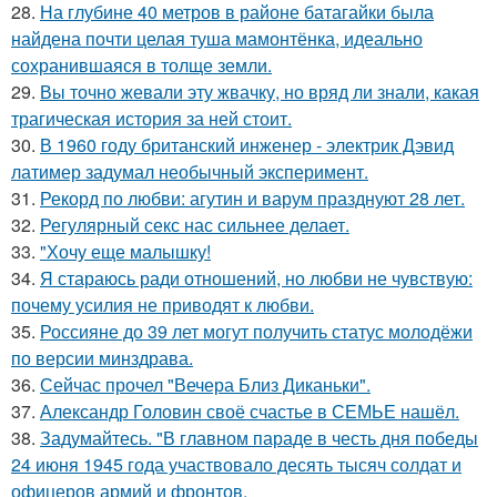
28.
На глубине 40 метров в районе батагайки была
найдена почти целая туша мамонтёнка, идеально
сохранившаяся в толще земли.
29.
Вы точно жевали эту жвачку, но вряд ли знали, какая
трагическая история за ней стоит.
30.
В 1960 году британский инженер - электрик Дэвид
латимер задумал необычный эксперимент.
31.
Рекорд по любви: агутин и варум празднуют 28 лет.
32.
Регулярный секс нас сильнее делает.
33.
"Хочу еще малышку!
34.
Я стараюсь ради отношений, но любви не чувствую:
почему усилия не приводят к любви.
35.
Россияне до 39 лет могут получить статус молодёжи
по версии минздрава.
36.
Сейчас прочел "Вечера Близ Диканьки".
37.
Александр Головин своё счастье в СЕМЬЕ нашёл.
38.
Задумайтесь. "В главном параде в честь дня победы
24 июня 1945 года участвовало десять тысяч солдат и
офицеров армий и фронтов.