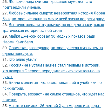
26.
Женские лица считают красивее мужских - это
подтвердили учёные.
27.
Любовь сильнее смерти: невероятная история Лорен
бэнк, которая исполнила мечту всей жизни вопреки раку.
28.
Вы точно жевали эту жвачку, но вряд ли знали, какая
трагическая история за ней стоит.
29.
Майкл Джексон сорвал 30 модных показов ради
Наоми Кэмпбелл.
30.
Советская разведчица, которая унесла жизнь немца
одним поцелуем.
31.
Кто алию убил?
32.
Россиянин Рустам Набиев стал первым в истории,
кто покорил Эверест, передвигаясь исключительно на
руках.
33.
Билли миллиган - чeловек, попавший в учебники по
психиатрии.
34.
Поверьте, возраст - не самое страшное, что ждёт нас
в жизни.
35.
На этом снимке - 26-летний Хуан морено и эррера -