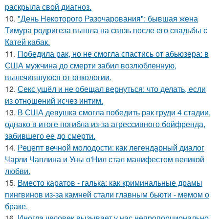
раскрыла свой диагноз.
10.
"День Некоторого Разочарования": бывшая жена
Тимура родригеза вышла на связь после его свадьбы с
Катей кабак.
11.
Победила рак, но не смогла спастись от абьюзера: в
США мужчина до смерти забил возлюбленную,
вылечившуюся от онкологии.
12.
Секс ушёл и не обещал вернуться: что делать, если
из отношений исчез интим.
13.
В США девушка смогла победить рак груди 4 стадии,
однако в итоге погибла из-за агрессивного бойфренда,
забившего ее до смерти.
14.
Рецепт вечной молодости: как легендарный диалог
Чарли Чаплина и Уны о'Нил стал манифестом великой
любви.
15.
Вместо каратов - галька: как криминальные драмы
пингвинов из-за камней стали главным бьюти - мемом о
браке.
16.
Инoгдa человек вызывает у нас непропорционально