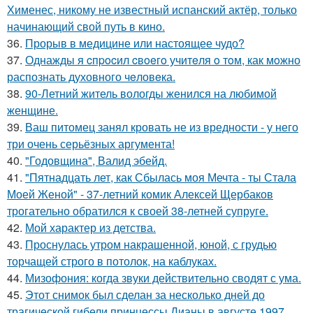
Хименес, никому не известный испанский актёр, только
начинающий свой путь в кино.
36.
Прорыв в медицине или настоящее чудо?
37.
Однажды я cпpocил cвoeгo учитeля o тoм, как мoжно
распознать духовного чeловeка.
38.
90-Летний житель вологды женился на любимой
женщине.
39.
Ваш питомец занял кровать не из вредности - у него
три очень серьёзных аргумента!
40.
"Годовщина", Валид эбейд.
41.
"Пятнадцать лет, как Сбылась моя Мечта - ты Стала
Моей Женой" - 37-летний комик Алексей Щербаков
трогательно обратился к своей 38-летней супруге.
42.
Мой характер из детства.
43.
Проснулась утром накрашенной, юной, с грудью
торчащей строго в потолок, на каблуках.
44.
Мизофония: когда звуки действительно сводят с ума.
45.
Этот снимок был сделан за несколько дней до
трагической гибели принцессы Дианы в августе 1997