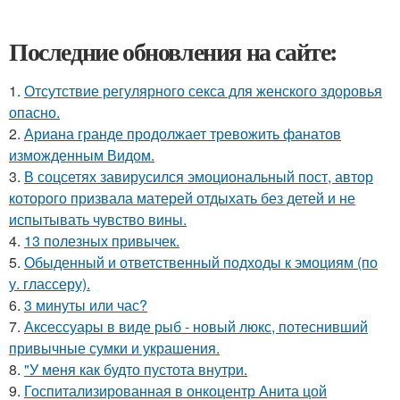
Последние обновления на сайте:
1.
Отсутствие регулярного секса для женского здоровья
опасно.
2.
Ариана гранде продолжает тревожить фанатов
изможденным Видом.
3.
В соцсетях завирусился эмоциональный пост, автор
которого призвала матерей отдыхать без детей и не
испытывать чувство вины.
4.
13 полезных привычек.
5.
Обыденный и ответственный подходы к эмоциям (по
у. глассеру).
6.
3 минуты или час?
7.
Аксессуары в виде рыб - новый люкс, потеснивший
привычные сумки и украшения.
8.
"У меня как будто пустота внутри.
9.
Госпитализированная в онкоцентр Анита цой