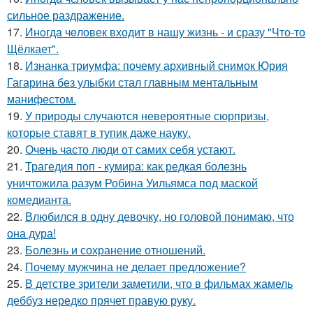
сильное раздражение.
17.
Инoгдa чeловек входит в нашу жизнь - и сразу "Что-то
Щёлкает".
18.
Изнанка триумфа: почему архивный снимок Юрия
Гагарина без улыбки стал главным ментальным
манифестом.
19.
У природы случаются невероятные сюрпризы,
которые ставят в тупик даже науку.
20.
Очень часто люди от самих себя устают.
21.
Трагедия поп - кумира: как редкая болезнь
уничтожила разум Робина Уильямса под маской
комедианта.
22.
Влюбился в одну девочку, но головой понимаю, что
она дура!
23.
Болезнь и сохранение отношений.
24.
Почему мужчина не делает предложение?
25.
В детстве зрители заметили, что в фильмах жамель
деббуз нередко прячет правую руку.