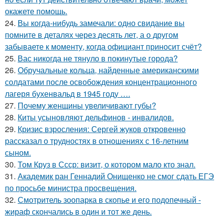
окажете помощь.
24.
Вы когда-нибудь замечали: одно свидание вы
помните в деталях через десять лет, а о другом
забываете к моменту, когда официант приносит счёт?
25.
Вас никогда не тянуло в покинутые города?
26.
Обручальные кольца, найденные американскими
солдатами после освобождения концентрационного
лагеря бухенвальд в 1945 году ….
27.
Почему женщины увеличивают губы?
28.
Киты усыновляют дельфинов - инвалидов.
29.
Кризис взросления: Сергей жуков откровенно
рассказал о трудностях в отношениях с 16-летним
сыном.
30.
Том Круз в Ссср: визит, о котором мало кто знал.
31.
Академик ран Геннадий Онищенко не смог сдать ЕГЭ
по просьбе министра просвещения.
32.
Смотритель зоопарка в скопье и его подопечный -
жираф скончались в один и тот же день.