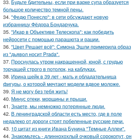
33.
Будьте бдительны, если при варке супа образуется
большое количество темной пены.
34.
"Федю Понесло": в сети обсуждают новую
избранницу Фёдора Бондарчука.
35.
"Икар в Объективе Телескопа": как победить
нейросети с помощью парашюта и рации.
36.
"Цвет Решает всё": Симона Эшли примерила образ
из "дьявол носит Prada".
37.
Проснулась утром накрашенной, юной, с грудью
торчащей строго в потолок, на каблуках.
38.
Ирина шейк в 39 лет - мать и обладательница
фигуры, о которой мечтают модели вдвое моложе.
39.
Я не могу без тебя жить!
40.
Минус отеки, морщины и прыщи.
41.
Знаете, мы немножко потерянные люди.
42.
В ленинградской области есть место, где в поле
недалеко от дороги стоят побеленные русские печи.
43.
10 цитат из книги Ивана Бунина "Темные Аллеи".
44.
Знакомьтесь - длиннохохлый очковый сорокопут, он