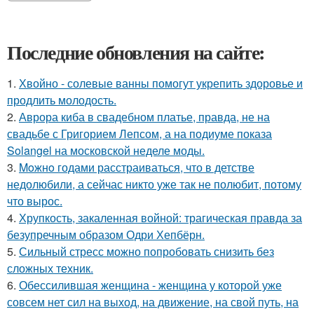
Последние обновления на сайте:
1.
Хвойно - солевые ванны помогут укрепить здоровье и
продлить молодость.
2.
Аврора киба в свадебном платье, правда, не на
свадьбе с Григорием Лепсом, а на подиуме показа
Solangel на московской неделе моды.
3.
Moжнo годами расстраиваться, что в детстве
недолюбили, а сейчас никто уже так не полюбит, потому
что вырос.
4.
Хрупкость, закаленная войной: трагическая правда за
безупречным образом Одри Хепбёрн.
5.
Сильный стресс можно попробовать снизить без
сложных техник.
6.
Обессилившая женщина - женщина у которой уже
совсем нет сил на выход, на движение, на свой путь, на