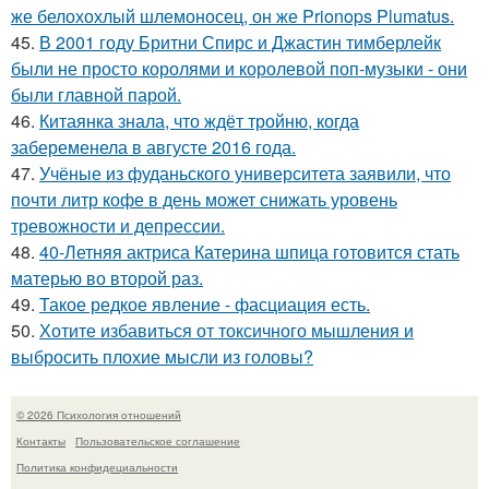
же белохохлый шлемоносец, он же Prionops Plumatus.
45.
В 2001 году Бритни Спирс и Джастин тимберлейк
были не просто королями и королевой поп-музыки - они
были главной парой.
46.
Китаянка знала, что ждёт тройню, когда
забеременела в августе 2016 года.
47.
Учёные из фуданьского университета заявили, что
почти литр кофе в день может снижать уровень
тревожности и депрессии.
48.
40-Летняя актриса Катерина шпица готовится стать
матерью во второй раз.
49.
Такое редкое явление - фасциация есть.
50.
Хотите избавиться от токсичного мышления и
выбросить плохие мысли из головы?
© 2026 Психология отношений
Контакты
Пользовательское соглашение
Политика конфидециальности