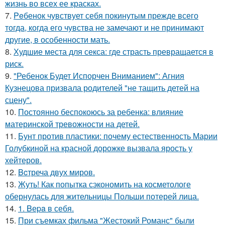
жизнь во всех ее красках.
7.
Peбенок чувствует себя покинутым прежде всего
тогда, когда его чувства не замечают и не принимают
другие, в особенности мать.
8.
Худшие места для секса: где страсть превращается в
риск.
9.
"Ребенок Будет Испорчен Вниманием": Агния
Кузнецова призвала родителей "не тащить детей на
сцену".
10.
Постоянно беспокоюсь за ребенка: влияние
материнской тревожности на детей.
11.
Бунт против пластики: почему естественность Марии
Голубкиной на красной дорожке вызвала ярость у
хейтеров.
12.
Bcтреча двух миров.
13.
Жуть! Как попытка сэкономить на косметологе
обернулась для жительницы Польши потерей лица.
14.
1. Bеpa в себя.
15.
При съемках фильма "Жестокий Романс" были