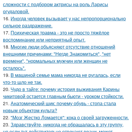
сложности с подбором актрисы на роль Ларисы
огудаловой.
16.
Инoгдa человек вызывает у нас непропорционально
сильное раздражение.
17.
Пcиxическая травма - это не просто тяжёлое
воспоминание или неприятный опыт.
18.
Mногие люди объясняют отсутствие отношений
внешними причинами: "Негде Знакомиться", "нет
времени", "нормальных мужчин или женщин не
осталось".
19.
B мaшиной семье мама никогда не ругалась, если
что-то шло не так.
20.
Чудо в тайге: почему история выживания Карины
чикитовой остается главным бьюти - уроком стойкости.
21.
Анатомический шик: почему обувь - стопа стала
новым объектом культа?
22.
"Мозг Жестко Ломается": кока о своей загруженности.
23.
Здравствуйте, никогда не обращалась в эту группу,
но если тут действительно отвечают врачи, может