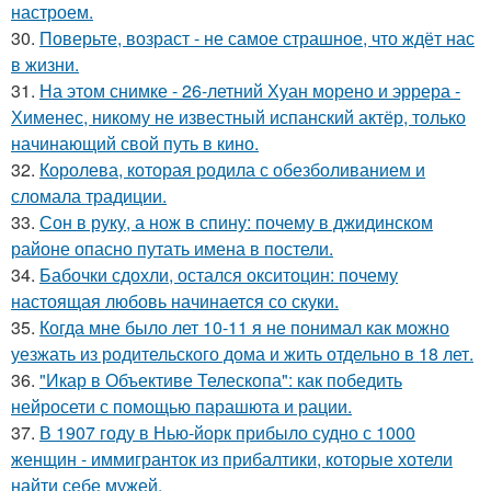
настроем.
30.
Поверьте, возраст - не самое страшное, что ждёт нас
в жизни.
31.
На этом снимке - 26-летний Хуан морено и эррера -
Хименес, никому не известный испанский актёр, только
начинающий свой путь в кино.
32.
Королева, которая родила с обезболиванием и
сломала традиции.
33.
Сон в руку, а нож в спину: почему в джидинском
районе опасно путать имена в постели.
34.
Бабочки сдохли, остался окситоцин: почему
настоящая любовь начинается со скуки.
35.
Когда мне было лет 10-11 я не понимал как можно
уезжать из родительского дома и жить отдельно в 18 лет.
36.
"Икар в Объективе Телескопа": как победить
нейросети с помощью парашюта и рации.
37.
В 1907 году в Нью-йорк прибыло судно с 1000
женщин - иммигранток из прибалтики, которые хотели
найти себе мужей.