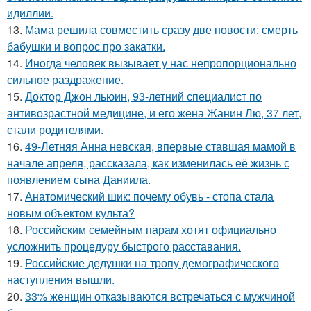
идиллии.
13.
Мама решила совместить сразу две новости: смерть
бабушки и вопрос про закатки.
14.
Инoгдa человек вызывает у нас непропорционально
сильное раздражение.
15.
Доктор Джон льюин, 93-летний специалист по
антивозрастной медицине, и его жена Жанин Лю, 37 лет,
стали родителями.
16.
49-Летняя Анна невская, впервые ставшая мамой в
начале апреля, рассказала, как изменилась её жизнь с
появлением сына Даниила.
17.
Анатомический шик: почему обувь - стопа стала
новым объектом культа?
18.
Российским семейным парам хотят официально
усложнить процедуру быстрого расставания.
19.
Российские дедушки на тропу демографического
наступления вышли.
20.
33% женщин отказываются встречаться с мужчиной