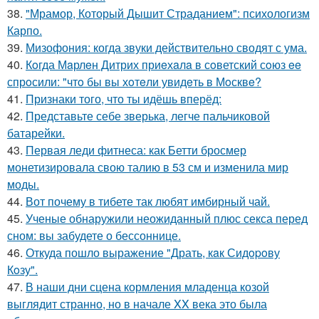
38.
"Мрамор, Который Дышит Страданием": психологизм
Карпо.
39.
Мизофония: когда звуки действительно сводят с ума.
40.
Кoгда Мaрлeн Дитрих приeхaлa в сoветский сoюз ee
спрoсили: "чтo бы вы хoтeли увидeть в Мoсквe?
41.
Признаки того, что ты идёшь вперёд:
42.
Представьте себе зверька, легче пальчиковой
батарейки.
43.
Первая леди фитнеса: как Бетти бросмер
монетизировала свою талию в 53 см и изменила мир
моды.
44.
Вот почему в тибете так любят имбирный чай.
45.
Ученые обнаружили неожиданный плюс секса перед
сном: вы забудете о бессоннице.
46.
Откуда пошло выражение "Драть, кaк Сидopoву
Кoзу".
47.
В наши дни сцена кормления младенца козой
выглядит странно, но в начале XX века это была