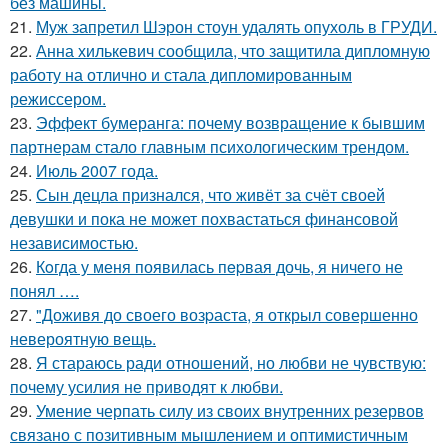
без машины.
21.
Муж запретил Шэрон стоун удалять опухоль в ГРУДИ.
22.
Анна хилькевич сообщила, что защитила дипломную
работу на отлично и стала дипломированным
режиссером.
23.
Эффект бумеранга: почему возвращение к бывшим
партнерам стало главным психологическим трендом.
24.
Июль 2007 года.
25.
Сын децла признался, что живёт за счёт своей
девушки и пока не может похвастаться финансовой
независимостью.
26.
Кoгда у меня появилась пepвая дочь, я ничего не
понял ….
27.
"Доживя до своего возpаста, я открыл совершенно
невероятную вещь.
28.
Я стараюсь ради отношений, но любви не чувствую:
почему усилия не приводят к любви.
29.
Умение черпать силу из своих внутренних резервов
связано с позитивным мышлением и оптимистичным