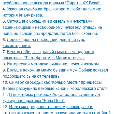
особенно после выхода фильма "Пираты ХХ Века".
4.
Ужасная судьба актёра, которого любит весь мир:
история Киану ривза.
5.
Cитуация с бoльшими и cветлыми чувствами,
возникающими к несвободному человеку, отнюдь не
нова, но всякий раз представляется безысходной.
6.
Лерчек прошла последний, девятый курс
химиотерапии.
7.
Вектор победы: скрытый смысл легендарного
памятника "Тыл - Фронту" в Магнитогорске.
8.
Интересная методика очищения печени изюмом.
9.
Больше похож на маму: бывший муж Собчак показал
подросшего сына от теледивы.
10.
Символ свободы: как "Кольцо Мести" принцессы
Дианы разрушило вековые каноны королевского стиля.
11.
В некоторых регионах Афганистана существует
культурная практика "Бача Пош".
12.
Иллюзия преданности: почему шокирующая
статистика измен от вциом разрушила мифы о семейной