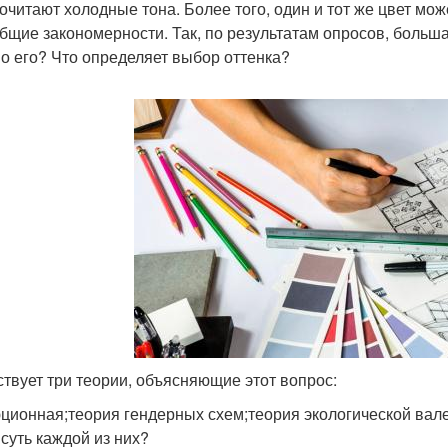
очитают холодные тона. Более того, один и тот же цвет мо
общие закономерности. Так, по результатам опросов, больш
о его? Что определяет выбор оттенка?
твует три теории, объясняющие этот вопрос:
ционная;теория гендерных схем;теория экологической вале
 суть каждой из них?