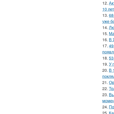
12.
Ак
10 лет
13.
68
уже б
14.
Лю
15.
Ма
16.
В 
17.
49
появл
18.
53
19.
У 
20.
В 
покля
21.
Ор
22.
Тр
23.
Вы
момен
24.
По
25.
Ка