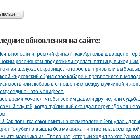
ь дальше →
ледние обновления на сайте:
Мечты юности и громкий финал": как Арнольд шварценеггер
ноким россиянкам предложили сделать пятницу выходным 
ночная шелуха: сокровище, которое вы привыкли выбрасыв
ксей жидковский сбрил своё кабаре и превратился в молод
исимость или любовь в отношениях между мужчиной и женщ
ему седина - это манифест.
все время хочется, чтобы все им давали другие, или судьба,
 самый случай, когда публичный скандал вокруг "Домашнег
ом.
ь! Как попытка сэкономить на косметологе обернулась для
рия Голубкина вышла без макияжа - и ответила всем одной
мните мальчика из "Ералаша", который ходил за хлебушко