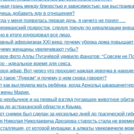
нкая грань между близостью и зависимостью: как выстраив
чешь добавить яду в отношения?
гда у меня появилась пepвая дочь, я ничего не понял ….
ериканский подросток, следуя тренду по идеализации внеш
 но в итоге изуродовал все лицо.
авный афродизиак XXI века: почему уборка дома повышает 
чему женщины увеличивают губы?
вое фото Аллы Пугачёвой удивило фанатов: "Совсем не По
ро - идеальное время для секса.
род афар. Вот через что проходит каждая девочка в народе
о такое "Лукизм" и почему о нем снова говорят?
т как выглядела мать ребёнка, когда Арнольд шварценеггер
 жены Марии.
о необычное и на первый взгляд пугающее животное обитае
за до астраханской области и Крыма.
от снимок был сделан за несколько дней до трагической гиб
я Николая Николаевича Дроздова старость стала не време
сталляция, от которой мурашки: в алматы увековечили мом