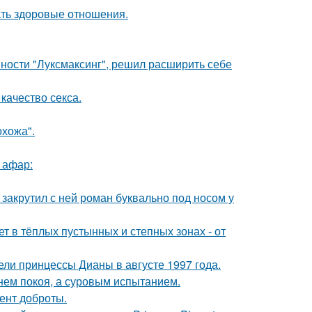
ать здоровые отношения.
ности "Луксмаксинг", решил расширить себе
качество секса.
хожа".
 афар:
 закрутил с ней роман буквально под носом у
т в тёплых пустынных и степных зонах - от
ели принцессы Дианы в августе 1997 года.
нем покоя, а суровым испытанием.
ент доброты.