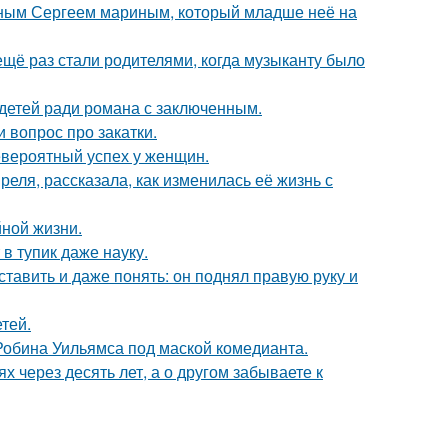
нным Сергеем мариным, который младше неё на
ещё раз стали родителями, когда музыканту было
 детей ради романа с заключенным.
 вопрос про закатки.
евероятный успех у женщин.
еля, рассказала, как изменилась её жизнь с
йной жизни.
в тупик даже науку.
ставить и даже понять: он поднял правую руку и
тей.
 Робина Уильямса под маской комедианта.
х через десять лет, а о другом забываете к