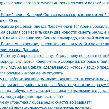
триса Ирина пегова отмечает 48-летие со своим возлюбле
.
-Летний певец Валерий Сюткин рассказал, как они с женой 
олее 60 лет.
бовь за решеткой: звезда "беременна в 16" Арина бросила
ма решила совместить сразу две новости: смерть бабушки и
XIX веке в Испании жил Бенито альварадо, который имел н
-Летняя Анна невская, впервые ставшая мамой в начале апр
ением сына Даниила.
-Летнему Андрею Григорьеву - Аполлонову не везет в семе
природы случаются невероятные сюрпризы, которые ставят 
1973 году Амар бхарати сделал выбор, который трудно пред
лся больше никогда её не опускать.
у на ребенка как ненормальная: как перестать кричать на де
агедия поп - кумира: как редкая болезнь уничтожила разум
 когда-нибудь замечали: одно свидание вы помните в деталя
ту, когда официант приносит счёт?
чему страстная любовь редко счастливой бывает?
к своей инфантильностью вы себе жизнь портите?