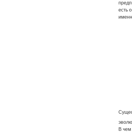
предп
есть 
именн
Сущес
эволю
В чем