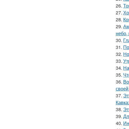
26.
То
27.
Хо
28.
Кo
29.
Ам
небо,
30.
Гл
31.
По
32.
Но
33.
Ут
34.
На
35.
Чт
36.
Во
своей
37.
Эт
Кавка
38.
Эт
39.
Дл
40.
Ин