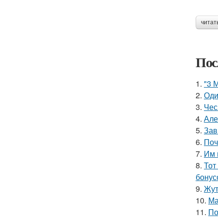
читат
Пос
1.
"3 
2.
Оди
3.
Чес
4.
Але
5.
Зав
6.
Поч
7.
Им 
8.
Тот
бонус
9.
Жут
10.
Ма
11.
По