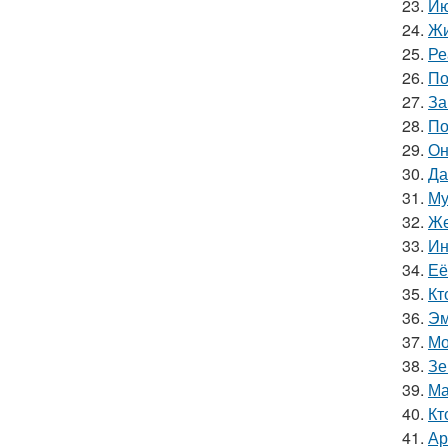
23.
Ию
24.
Жи
25.
Ре
26.
По
27.
За
28.
По
29.
Он
30.
Да
31.
Му
32.
Же
33.
Ин
34.
Её
35.
Кт
36.
Эм
37.
Мо
38.
Зе
39.
Ма
40.
Кт
41.
Ар