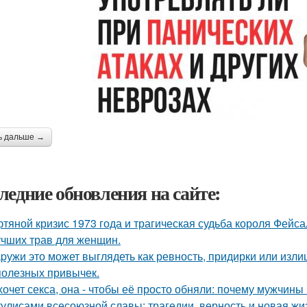
ь дальше →
ледние обновления на сайте:
тяной кризис 1973 года и трагическая судьба короля Фейса
учших трав для женщин.
pужи это может выглядеть как ревность, придирки или изли
полезных привычек.
хочет секса, она - чтобы её просто обняли: почему мужчин
кулисами всесоюзной славы: трагедии, верность и новая жи