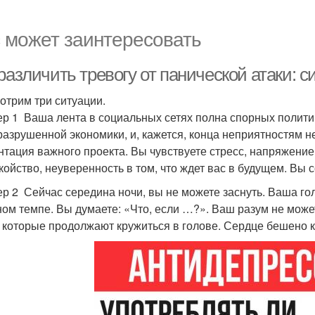
 может заинтересовать
 различить тревогу от панической атаки:
отрим три ситуации.
р 1 Ваша лента в социальных сетях полна спорных политич
 разрушенной экономики, и, кажется, конца неприятностям не
нтация важного проекта. Вы чувствуете стресс, напряжение
койство, неуверенность в том, что ждет вас в будущем. Вы с
р 2 Сейчас середина ночи, вы не можете заснуть. Ваша го
ом темпе. Вы думаете: «Что, если …?». Ваш разум не может
, которые продолжают кружиться в голове. Сердце бешено ко