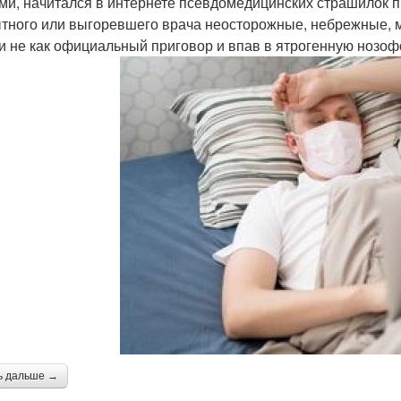
ми, начитался в интернете псевдомедицинских страшилок п
тного или выгоревшего врача неосторожные, небрежные, м
ли не как официальный приговор и впав в ятрогенную нозофо
ь дальше →