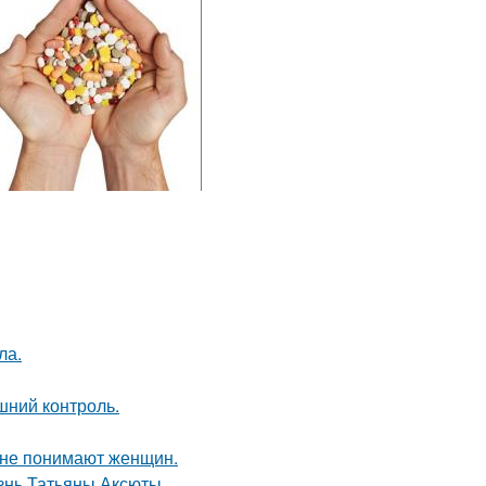
ла.
шний контроль.
ы не понимают женщин.
знь Татьяны Аксюты.