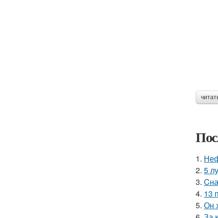
читат
Пос
1.
Неф
2.
5 л
3.
Cна
4.
13 
5.
Он 
6.
За 