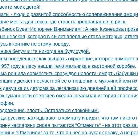
асите моих детей!
аты - люди с развитой способностью сопереживания эмоцио
шие места для секса: где страсть превращается в риск.
ебенок Будет Испорчен Вниманием": Агния Кузнецова призва
на невская, которая в 49 лет впервые стала матерью, ответ
усь к критике по этому поводу.
ника белуччи: "я никогда не буду худой.
кем поведешься: как выбрать окружение, которое поможет 
1957 году в лесу нашли тело мальчика в картонной коробке.
ма решила совместить сразу две новости: смерть бабушки и
нщину делает несчастной её отношения с мужчиной или их 
к девушка из детдома за легализацию древнейшей професс
ок гуманности от хозяев океана: реальная история спасения
офии.
здражение, злость. Оставаться спокойным.
гда русские заглядывают в комнату и видят, что там никого н
рину каспарянц снова пытаются "Отменить" - на этот раз за
жчину "Отменили" за то, что он нёс на руках собаку, а не ре