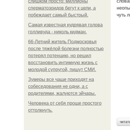
слова
слишком просто: миллионы
неопы
сперматозоидов бегут к цели, а
чуть 
побеждает самый быстрый.
Самая известная кудрявая голова
голливуда - николь кидман.
66-Летний житель Подмосковья
после тяжёлой болезни полностью
потерял потенцию, но решил
восстановить интимную жизнь с
молодой супругой, пишут СМИ.
Зумеры все чаще приходят на
собеседования не одни, а с
родителями, жалуются эйчары.
Человека от себя проще простого
оттолкнуть.
читат