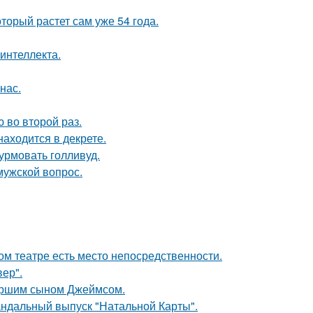
оторый растет сам уже 54 года.
интеллекта.
нас.
 во второй раз.
находится в декрете.
урмовать голливуд.
мужской вопрос.
ом театре есть место непосредственности.
ер".
старшим сыном Джеймсом.
андальный выпуск "Натальной Карты".