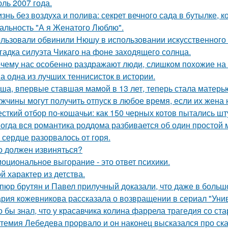
ль 2007 года.
знь без воздуха и полива: секрет вечного сада в бутылке, к
альность "А я Женатого Люблю".
льзовали обвинили Нюшу в использовании искусственного 
гадка силуэта Чикаго на фоне заходящего солнца.
чему нас особенно раздражают люди, слишком похожие на 
а одна из лучших теннисисток в истории.
ша, впервые ставшая мамой в 13 лет, теперь стала матерью
жчины могут получить отпуск в любое время, если их жена 
сткий отбор по-кошачьи: как 150 черных котов пытались шт
огда вся романтика роддома разбивается об один простой 
 сердце разорвалось от горя.
о должен извиняться?
оциональное выгорание - это ответ психики.
й характер из детства.
пюр брутян и Павел прилучный доказали, что даже в больш
рия кожевникова рассказала о возвращении в сериал "Унив
о бы знал, что у красавчика колина фаррела трагедия со 
темия Лебедева прорвало и он наконец высказался про ск