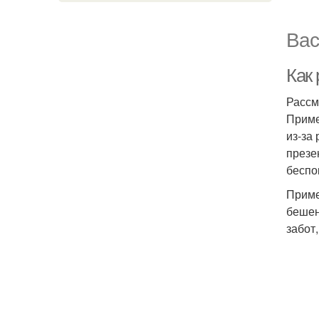
Вас
Как
Рассм
Приме
из-за
презе
беспо
Приме
бешен
забот