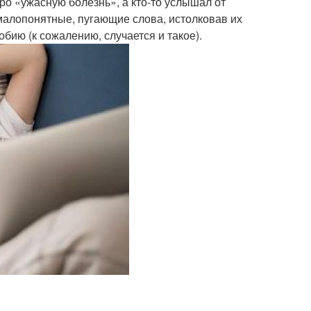
ро «ужасную болезнь», а кто-то услышал от
алопонятные, пугающие слова, истолковав их
бию (к сожалению, случается и такое).