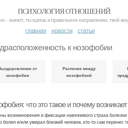
ПСИХОЛОГИЯ ОТНОШЕНИЙ
но - значит, ты идешь в правильном направлении. твой вн
главная
новости
статьи
драсположенность к нозофобии
Выздоровление от
Различие между
нозофобии
нозофобией
пред
фобия: что это такое и почему возникает
ны возникновения и фиксации навязчивого страха болезни м
о болел и/или умирал близкий человек, кто-то сам перенес 