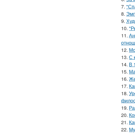
7.
"Сп
8.
Эмп
9.
Худ
10.
"Р
11.
Ан
отнош
12.
Мо
13.
С 
14.
В 
15.
Ма
16.
Же
17.
Ка
18.
Ур
филос
19.
Ра
20.
Ко
21.
Ка
22.
Му