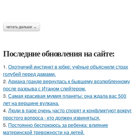
читать дальше →
Последние обновления на сайте:
1.
Охотничий инстинкт в юбке: учёные объяснили страх
голубей перед дамами.
2.
Ариана гранде вернулась к бывшему возлюбленному
после разрыва с Итаном слейтером.
3.
Самая красивая мумия планеты: она ждала вас 500
лет на вершине вулкана.
4.
Люди в паре очень часто спорят и конфликтуют вокруг
простого вопроса - кто должен извиняться.
5.
Постоянно беспокоюсь за ребенка: влияние
материнской тревожности на детей.