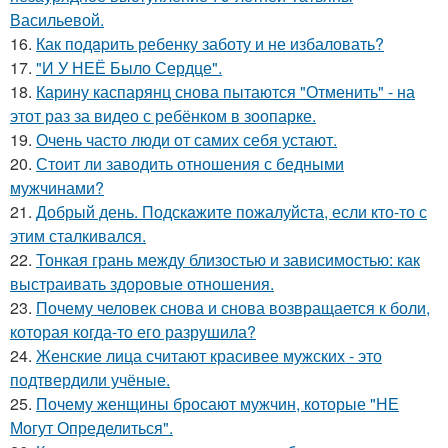
Васильевой.
16.
Как подapить ребенку заботу и не избаловать?
17.
"И У НЕЁ Было Сердце".
18.
Карину каспарянц снова пытаются "Отменить" - на
этот раз за видео с ребёнком в зоопарке.
19.
Очень часто люди от самих себя устают.
20.
Стоит ли заводить отношения с бедными
мужчинами?
21.
Добрый день. Подскaжите пожалуйста, если кто-то с
этим сталкивался.
22.
Тонкая грань между близостью и зависимостью: как
выстраивать здоровые отношения.
23.
Почему человек снова и снова возвращается к боли,
которая когда-то его разрушила?
24.
Женские лица считают красивее мужских - это
подтвердили учёные.
25.
Почему женщины бросают мужчин, которые "НЕ
Могут Определиться".