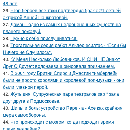
48 лет!
36.
Егор бероев все-таки подтвердил брак с 21-летней
актрисой Анной Панкратовой.
37.
Даман - одно из самых недооценённых существ на
планете пожалуй.
38.
Нужно к себе прислушиваться.
39.
Трогательная серия работ Альпер есилтас - "Если бы
Ничего не Случилось".
40.
"У Меня Несколько Любовников, И ОНИ НЕ Знают
Друг О Друге": водонаева шокировала признанием.
41.
В 2001 году Бритни Спирс и Джастин тимберлейк
были не просто королями и королевой поп-музыки - они
были главной парой.
42.
Жуть дня! Супружеская пара театралов зар * зала
друг друга в Подмосковье.
43.
Шипы и боль: устройство Rape - a - Axe как крайняя
мера самообороны.
44.
Что происходит с мозгом, когда подходит время
сдачи дедлайна?