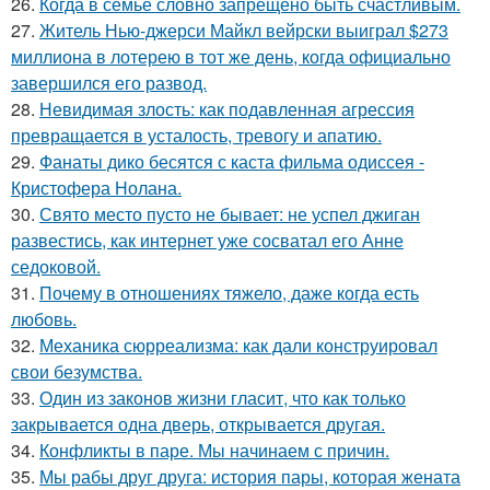
26.
Когда в семье словно запрещено быть счастливым.
27.
Житель Нью-джерси Майкл вейрски выиграл $273
миллиона в лотерею в тот же день, когда официально
завершился его развод.
28.
Невидимая злость: как подавленная агрессия
превращается в усталость, тревогу и апатию.
29.
Фанаты дико бесятся с каста фильма одиссея -
Кристофера Нолана.
30.
Свято место пусто не бывает: не успел джиган
развестись, как интернет уже сосватал его Анне
седоковой.
31.
Почему в отношениях тяжело, даже когда есть
любовь.
32.
Механика сюрреализма: как дали конструировал
свои безумства.
33.
Один из законов жизни гласит, что как только
закрывается одна дверь, открывается другая.
34.
Конфликты в паре. Мы начинаем с причин.
35.
Мы рабы друг друга: история пары, которая жената