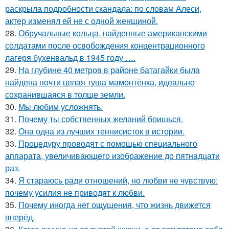
раскрыла подробности скандала: по словам Алеси,
актер изменял ей не с одной женщиной.
28.
Обручальные кольца, найденные американскими
солдатами после освобождения концентрационного
лагеря бухенвальд в 1945 году ….
29.
На глубине 40 метров в районе батагайки была
найдена почти целая туша мамонтёнка, идеально
сохранившаяся в толще земли.
30.
Мы любим усложнять.
31.
Почему ты собственных желаний боишься.
32.
Она одна из лучших теннисисток в истории.
33.
Процедуру проводят с помощью специального
аппарата, увеличивающего изображение до пятнадцати
раз.
34.
Я стараюсь ради отношений, но любви не чувствую:
почему усилия не приводят к любви.
35.
Почему иногда нет ощущения, что жизнь движется
вперёд.