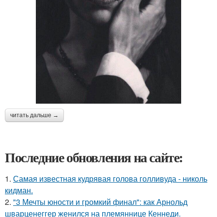
читать дальше →
Последние обновления на сайте:
1.
Самая известная кудрявая голова голливуда - николь
кидман.
2.
"3 Мечты юности и громкий финал": как Арнольд
шварценеггер женился на племяннице Кеннеди.