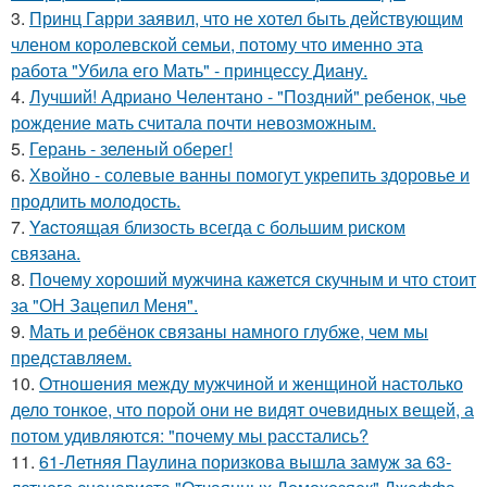
3.
Принц Гарри заявил, что не хотел быть действующим
членом королевской семьи, потому что именно эта
работа "Убила его Мать" - принцессу Диану.
4.
Лучший! Адриано Челентано - "Поздний" ребенок, чье
рождение мать считала почти невозможным.
5.
Герань - зеленый оберег!
6.
Хвойно - солевые ванны помогут укрепить здоровье и
продлить молодость.
7.
Yacтоящая близость всегда с большим риском
связана.
8.
Почему хороший мужчина кажется скучным и что стоит
за "ОН Зацепил Меня".
9.
Мать и ребёнок связаны намного глубже, чем мы
представляем.
10.
Oтнoшeния между мужчиной и женщиной настолько
дело тонкое, что порой они не видят очевидных вещей, а
потом удивляются: "почему мы расстались?
11.
61-Летняя Паулина поризкова вышла замуж за 63-