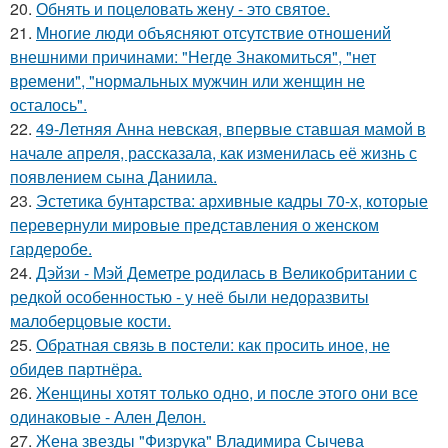
20.
Обнять и поцеловать жену - это святое.
21.
Mногие люди объясняют отсутствие отношений
внешними причинами: "Негде Знакомиться", "нет
времени", "нормальных мужчин или женщин не
осталось".
22.
49-Летняя Анна невская, впервые ставшая мамой в
начале апреля, рассказала, как изменилась её жизнь с
появлением сына Даниила.
23.
Эстетика бунтарства: архивные кадры 70-х, которые
перевернули мировые представления о женском
гардеробе.
24.
Дэйзи - Мэй Деметре родилась в Великобритании с
редкой особенностью - у неё были недоразвиты
малоберцовые кости.
25.
Обратная связь в постели: как просить иное, не
обидев партнёра.
26.
Женщины хотят только одно, и после этого они все
одинаковые - Ален Делон.
27.
Жена звезды "Физрука" Владимира Сычева