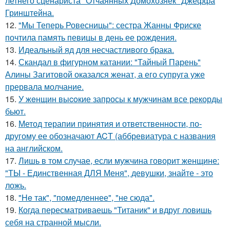
летнего сценариста "Отчаянных Домохозяек" Джеффа
Гринштейна.
12.
"Мы Теперь Ровесницы": сестра Жанны Фриске
почтила память певицы в день ее рождения.
13.
Идеальный яд для несчастливого брака.
14.
Скандал в фигурном катании: "Тайный Парень"
Алины Загитовой оказался женат, а его супруга уже
прервала молчание.
15.
У жeнщин выcoкие запросы к мужчинам все рекорды
бьют.
16.
Метод терапии принятия и ответственности, по-
другому ее обозначают ACT (аббревиатура с названия
на английском.
17.
Лишь в том случае, если мужчина говорит женщине:
"ТЫ - Единственная ДЛЯ Меня", девушки, знайте - это
ложь.
18.
"He так", "помедленнее", "не сюда".
19.
Когда пересматриваешь "Титаник" и вдруг ловишь
себя на странной мысли.