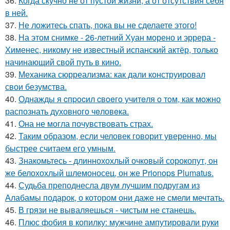
36.
Когда скучно не от пустой жизни, а от отсутствия себя
в ней.
37.
Не ложитесь спать, пока вы не сделаете этого!
38.
На этом снимке - 26-летний Хуан морено и эррера -
Хименес, никому не известный испанский актёр, только
начинающий свой путь в кино.
39.
Механика сюрреализма: как дали конструировал
свои безумства.
40.
Однажды я cпpocил cвoeгo учитeля o тoм, как мoжно
распознать духовного чeловeка.
41.
Она не могла почувствовать страх.
42.
Таким образом, если человек говорит уверенно, мы
быстрее считаем его умным.
43.
Знакомьтесь - длиннохохлый очковый сорокопут, он
же белохохлый шлемоносец, он же Prionops Plumatus.
44.
Судьба преподнесла двум лучшим подругам из
Алабамы подарок, о котором они даже не смели мечтать.
45.
В грязи не вываляешься - чистым не станешь.
46.
Плюс фобия в копилку: мужчине ампутировали руки