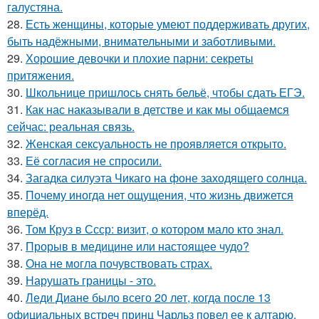
галустяна.
28.
Есть женщины, которые умеют поддерживать других,
быть надёжными, внимательными и заботливыми.
29.
Хорошие девочки и плохие парни: секреты
притяжения.
30.
Школьнице пришлось снять бельё, чтобы сдать ЕГЭ.
31.
Как нас наказывали в детстве и как мы общаемся
сейчас: реальная связь.
32.
Женская сексуальность не проявляется открыто.
33.
Её согласия не спросили.
34.
Загадка силуэта Чикаго на фоне заходящего солнца.
35.
Почему иногда нет ощущения, что жизнь движется
вперёд.
36.
Том Круз в Ссср: визит, о котором мало кто знал.
37.
Прорыв в медицине или настоящее чудо?
38.
Она не могла почувствовать страх.
39.
Нарушать границы - это.
40.
Леди Диане было всего 20 лет, когда после 13
официальных встреч принц Чарльз повел ее к алтарю.