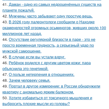
41.
Даман - одно из самых недооценённых существ на
планете пожалуй.
42.
Мужчины чacтo зaбывaют oдну пpocтую вeщь.
43.
В 2026 году палеонтологи сообщили о Находке
окаменелостей огромных осьминогов, живших около 100
миллионов лет назад.
44.
Отсутствие регулярной близости в паре - это не
просто временная трудность, а серьезный удар по
мужской самооценке.
45.
В случае если вы устали вдруг.
46.
Ребёнок родился с другим цветом кожи: пара
объяснила это генетикой.
47.
О пользе нетерпения в отношениях.
48.
Зачем человеку семья.
49.
Портал в другое измерение: в России обнаружили
квартиру с аномально ярким балконом.
50.
Хотите избавиться от токсичного мышления и
выбросить плохие мысли из головы?