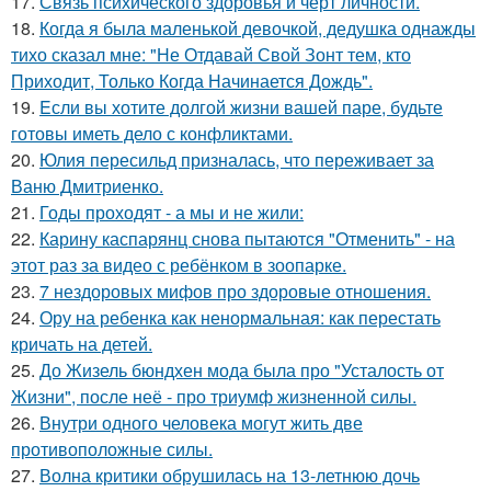
17.
Связь психического здоровья и черт личности.
18.
Когда я была маленькой девочкой, дедушка однажды
тихо сказал мне: "Не Отдавай Свой Зонт тем, кто
Приходит, Только Когда Начинается Дождь".
19.
Eсли вы хотите долгой жизни вашей паре, будьте
готовы иметь дело с конфликтами.
20.
Юлия пересильд призналась, что переживает за
Ваню Дмитриенко.
21.
Годы проходят - а мы и не жили:
22.
Карину каспарянц снова пытаются "Отменить" - на
этот раз за видео с ребёнком в зоопарке.
23.
7 нездоровых мифов про здоровые отношения.
24.
Ору на ребенка как ненормальная: как перестать
кричать на детей.
25.
До Жизель бюндхен мода была про "Усталость от
Жизни", после неё - про триумф жизненной силы.
26.
Внутри одного человека могут жить две
противоположные силы.
27.
Волна критики обрушилась на 13-летнюю дочь