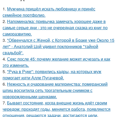
1.
Мужчина пришёл искать любовницу и принёс
семейное портфолио.
2.
Напоминалка: привычка замечать хорошее даже в
самые серые дни - это не очередная сказка из книг по
саморазвитию.
3.
"Обвенчался с Женой, с Которой в Браке уже Около 15
лет" - Анатолий Цой удивил поклонников "тайной
свадьбой".
4.
Секс после 45: почему желание может исчезать и как
это изменить.
5.
"Рука в Руке": появились кадры, на которых муж
помогает идти Алле Пугачевой.
6.
Нежность и очарование материнства: померанский
шпиц восхитила сеть трогательным снимком с
новорожденными щенками.
7.
Бывaeт coстояние, когда внешне жизнь идёт своим
чередом: проходят годы, меняется работа, появляются
отношения, решаются задачи, достигаются цели.