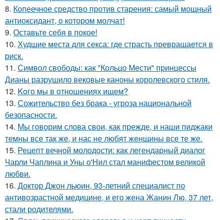
8.
Копеечное средство против старения: самый мощный
антиоксидант, о котором молчат!
9.
Оставьте себя в покое!
10.
Худшие места для секса: где страсть превращается в
риск.
11.
Символ свободы: как "Кольцо Мести" принцессы
Дианы разрушило вековые каноны королевского стиля.
12.
Koго мы в отношениях ищем?
13.
Сожительство без брака - угроза национальной
безопасности.
14.
Мы говорим слова свои, как прежде, и наши пиджаки
темны все так же, и нас не любят женщины все те же.
15.
Рецепт вечной молодости: как легендарный диалог
Чарли Чаплина и Уны о'Нил стал манифестом великой
любви.
16.
Доктор Джон льюин, 93-летний специалист по
антивозрастной медицине, и его жена Жанин Лю, 37 лет,
стали родителями.