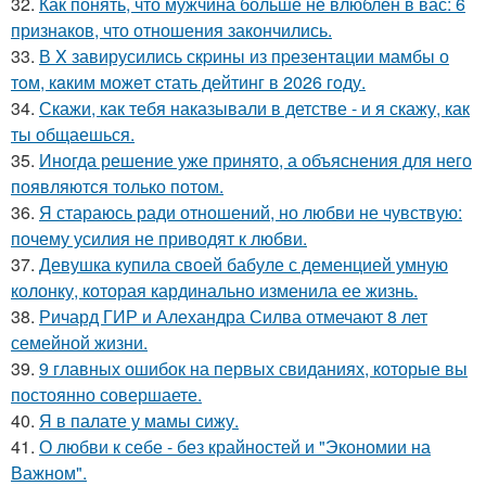
32.
Как понять, что мужчина больше не влюблён в вас: 6
признаков, что отношения закончились.
33.
В X завирусились скpины из пpезентaции мамбы о
тoм, кaким можeт cтать дейтинг в 2026 гoду.
34.
Скажи, как тебя наказывали в детстве - и я скажу, как
ты общаешься.
35.
Иногда решение уже принято, а объяснения для него
появляются только потом.
36.
Я стараюсь ради отношений, но любви не чувствую:
почему усилия не приводят к любви.
37.
Девушка купила своей бабуле с деменцией умную
колонку, которая кардинально изменила ее жизнь.
38.
Ричард ГИР и Алехандра Силва отмечают 8 лет
семейной жизни.
39.
9 главных ошибок на первых свиданиях, которые вы
постоянно совершаете.
40.
Я в палате у мамы сижу.
41.
О любви к себе - без крайностей и "Экономии на
Важном".