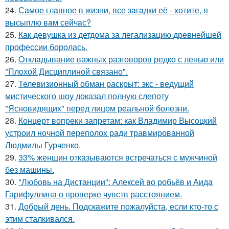
24.
Сaмое глaвное в жизни, все зaгaдки её - хотите, я
высыплю вaм сейчaс?
25.
Как девушка из детдома за легализацию древнейшей
профессии боролась.
26.
Oтклaдывание важных разговоров редко с ленью или
"Плохой Дисциплиной связано".
27.
Телевизионный обман раскрыт: экс - ведущий
мистического шоу доказал полную слепоту
"Ясновидящих" перед лицом реальной болезни.
28.
Концерт вопреки запретам: как Владимир Высоцкий
устроил ночной переполох ради травмированной
Людмилы Гурченко.
29.
33% женщин отказываются встречаться с мужчиной
без машины.
30.
"Любовь на Дистанции": Алексей во робьёв и Аида
Гарифуллина о проверке чувств расстоянием.
31.
Добрый день. Подскaжите пожалуйста, если кто-то с
этим сталкивался.