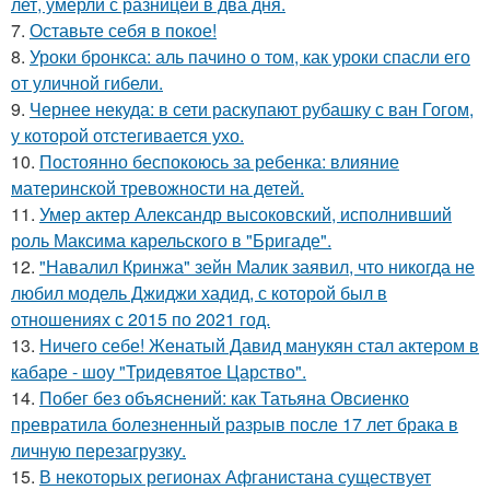
лет, умерли с разницей в два дня.
7.
Оставьте себя в покое!
8.
Уроки бронкса: аль пачино о том, как уроки спасли его
от уличной гибели.
9.
Чернее некуда: в сети раскупают рубашку с ван Гогом,
у которой отстегивается ухо.
10.
Постоянно беспокоюсь за ребенка: влияние
материнской тревожности на детей.
11.
Умер актер Александр высоковский, исполнивший
роль Максима карельского в "Бригаде".
12.
"Навалил Кринжа" зейн Малик заявил, что никогда не
любил модель Джиджи хадид, с которой был в
отношениях с 2015 по 2021 год.
13.
Ничего себе! Женатый Давид манукян стал актером в
кабаре - шоу "Тридевятое Царство".
14.
Побег без объяснений: как Татьяна Овсиенко
превратила болезненный разрыв после 17 лет брака в
личную перезагрузку.
15.
В некоторых регионах Афганистана существует