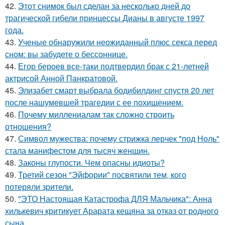
42.
Этот снимок был сделан за несколько дней до
трагической гибели принцессы Дианы в августе 1997
года.
43.
Ученые обнаружили неожиданный плюс секса перед
сном: вы забудете о бессоннице.
44.
Егор бероев все-таки подтвердил брак с 21-летней
актрисой Анной Панкратовой.
45.
Элизабет смарт выбрала бодибилдинг спустя 20 лет
после нашумевшей трагедии с ее похищением.
46.
Почему миллениалам так сложно строить
отношения?
47.
Символ мужества: почему стрижка лерчек "под Ноль"
стала манифестом для тысяч женщин.
48.
Законы глупости. Чем опасны идиоты?
49.
Третий сезон "Эйфории" посвятили тем, кого
потеряли зрители.
50.
"ЭТО Настоящая Катастрофа ДЛЯ Мальчика": Анна
хилькевич критикует Арарата кещяна за отказ от родного
сына.