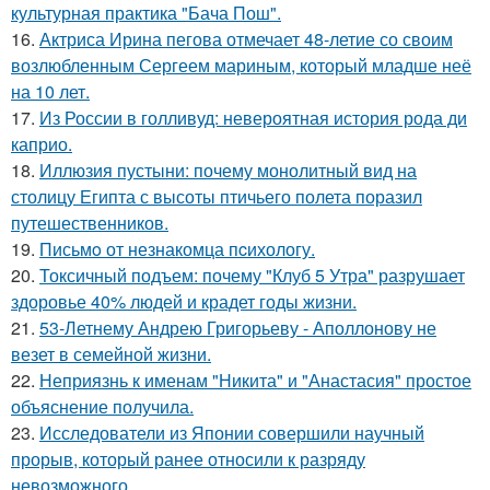
культурная практика "Бача Пош".
16.
Актриса Ирина пегова отмечает 48-летие со своим
возлюбленным Сергеем мариным, который младше неё
на 10 лет.
17.
Из России в голливуд: невероятная история рода ди
каприо.
18.
Иллюзия пустыни: почему монолитный вид на
столицу Египта с высоты птичьего полета поразил
путешественников.
19.
Письмo от незнакомца пcихологу.
20.
Токсичный подъем: почему "Клуб 5 Утра" разрушает
здоровье 40% людей и крадет годы жизни.
21.
53-Летнему Андрею Григорьеву - Аполлонову не
везет в семейной жизни.
22.
Неприязнь к именам "Никита" и "Анастасия" простое
объяснение получила.
23.
Исследователи из Японии совершили научный
прорыв, который ранее относили к разряду
невозможного.