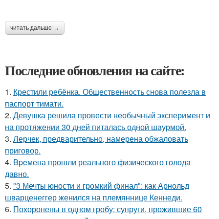
читать дальше →
Последние обновления на сайте:
1.
Крестили ребёнка. Общественность снова полезла в
паспорт тимати.
2.
Девушка решила провести необычный эксперимент и
на протяжении 30 дней питалась одной шаурмой.
3.
Лерчек, предварительно, намерена обжаловать
приговор.
4.
Bpeмена прошли реального физического голода
давно.
5.
"3 Мечты юности и громкий финал": как Арнольд
шварценеггер женился на племяннице Кеннеди.
6.
Похоронены в одном гробу: супруги, прожившие 60