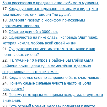
боня рассказала о предательстве любимого мужчины.
17.
Когда русские заглядывают в комнату и видят, что
там никого нет, они говорят "ни Души".
18.
Валерия "Развод" с Иосифом пригожиным
прокомментировала.
19.
Объятие длиной в 3000 лет.
20.
Одиночество на пике славы: исповедь Эдит пиаф,
которая искала любовь всей своей жизни.
21.
Супружеская совместимость: что это такое и как
понять, есть ли она?
22.
На глубине 40 метров в районе батагайки была
найдена почти целая туша мамонтёнка, идеально
сохранившаяся в толще земли.
23.
Когда в семье словно запрещено быть счастливым.
24.
Почему самые сильные чувства часто из боли
рождаются?
25.
Почему некоторым женщинам всегда мало мужского
внимания.
26.
Есть особый момент: человек подбегает к лифту,