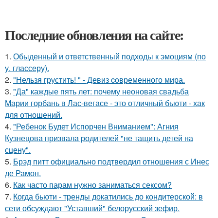
Последние обновления на сайте:
1.
Обыденный и ответственный подходы к эмоциям (по
у. глассеру).
2.
"Нельзя грустить! " - Девиз coвременного мира.
3.
"Да" каждые пять лет: почему неоновая свадьба
Марии горбань в Лас-вегасе - это отличный бьюти - хак
для отношений.
4.
"Ребенок Будет Испорчен Вниманием": Агния
Кузнецова призвала родителей "не тащить детей на
сцену".
5.
Брэд питт официально подтвердил отношения с Инес
де Рамон.
6.
Как часто парам нужно заниматься сексом?
7.
Когда бьюти - тренды докатились до кондитерской: в
сети обсуждают "Уставший" белорусский зефир.