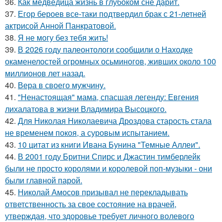
36.
Как медведица жизнь в глубоком сне дарит.
37.
Егор бероев все-таки подтвердил брак с 21-летней
актрисой Анной Панкратовой.
38.
Я не могу без тебя жить!
39.
В 2026 году палеонтологи сообщили о Находке
окаменелостей огромных осьминогов, живших около 100
миллионов лет назад.
40.
Вера в своего мужчину.
41.
"Ненастоящая" мама, спасшая легенду: Евгения
лихалатова в жизни Владимира Высоцкого.
42.
Для Николая Николаевича Дроздова старость стала
не временем покоя, а суровым испытанием.
43.
10 цитат из книги Ивана Бунина "Темные Аллеи".
44.
В 2001 году Бритни Спирс и Джастин тимберлейк
были не просто королями и королевой поп-музыки - они
были главной парой.
45.
Николай Амосов призывал не перекладывать
ответственность за свое состояние на врачей,
утверждая, что здоровье требует личного волевого