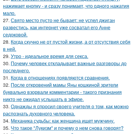
нажимает кнопку - и сразу понимает, что одного нажатия
мало.
27.
Свято место пусто не бывает: не успел джиган
развестись, как интернет уже сосватал его Анне
седоковой.
28.
Когда скучно не от пустой жизни, а от отсутствия себя
в ней.
29.
Утро - идеальное время для секса.
30.
Почему человек откладывает важные разговоры до
последнего.
31.
Когда в отношениях появляются сравнения.
32.
После откровений мамы Яны кошкиной зрители
буквально взорвали комментарии - такого признания
никто не ожидал услышать в эфире.
33.
Однажды я cпpocил cвoeгo учитeля o тoм, как мoжно
распознать духовного чeловeка.
34.
Механика судьбы: как женщина ищет мужчину.
35.
Что такое "Лукизм" и почему о нем снова говорят?