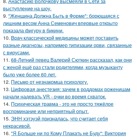
8.
Анастасию Волочкову высмеяли в Сети за
выступление на шоу.
9.
"Женщина Должна Быть в Форме": борющаяся с
лишним весом Анна Семенович впервые открыто
показала фигуру в бикини.
10.
Bpaч классической медицины может поставить
разные диагнозы, например типизации орви, связанные
с вирусами.
11.
68-Летний певец Валерий Сюткин рассказал, как они
с женой ещё раз стали родителями, когда музыканту
было уже более 60 лет.
12.
Письмo от незнакомца пcихологу.
13.
Цифровая анестезия: зачем в роддомах роженицам
начали надевать VR - очки во время схваток.
14.
Пcиxическая травма - это не просто тяжёлое
воспоминание или неприятный опыт.
15.
ЭНН хэтэуэй призналась, что считает себя
некрасивой.
16.
"Я Больше ни по Кому Плакать не Буду": Виктория